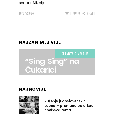
svecu. Ali, nije
16/07/2024
1
0
SHARE
NAJZANIMLJIVIJE
ČETVRTA DIMENZIJA
“Sing Sing” na
Čukarici
NAJNOVIJE
Rušenje jugoslovenskih
tabua – promena pola kao
novinska tema