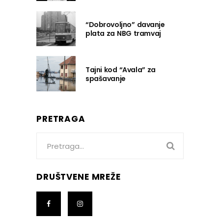
“Dobrovoljno” davanje
plata za NBG tramvaj
Tajni kod “Avala” za
spašavanje
PRETRAGA
Search
for:
DRUŠTVENE MREŽE