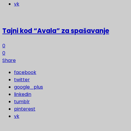
vk
Tajni kod “Avala” za spašavanje
0
0
Share
facebook
twitter
google_plus
linkedin
tumblr
pinterest
vk