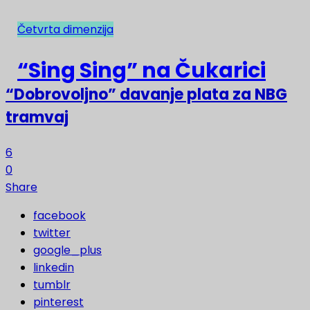
Četvrta dimenzija
NAJNOVIJE
“Sing Sing” na Čukarici
“Dobrovoljno” davanje plata za NBG
tramvaj
6
0
Share
facebook
twitter
google_plus
linkedin
tumblr
pinterest