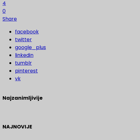
4
0
Share
facebook
twitter
google_plus
linkedin
tumblr
pinterest
vk
Najzanimljivije
NAJNOVIJE