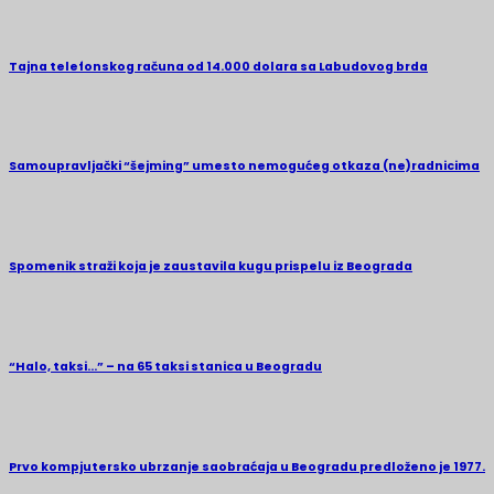
Tajna telefonskog računa od 14.000 dolara sa Labudovog brda
Samoupravljački “šejming” umesto nemogućeg otkaza (ne)radnicima
Spomenik straži koja je zaustavila kugu prispelu iz Beograda
“Halo, taksi…” – na 65 taksi stanica u Beogradu
Prvo kompjutersko ubrzanje saobraćaja u Beogradu predloženo je 1977.