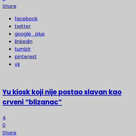
Share
facebook
twitter
google_plus
linkedin
tumblr
pinterest
vk
Yu kiosk koji nije postao slavan kao
crveni “blizanac”
4
0
Share