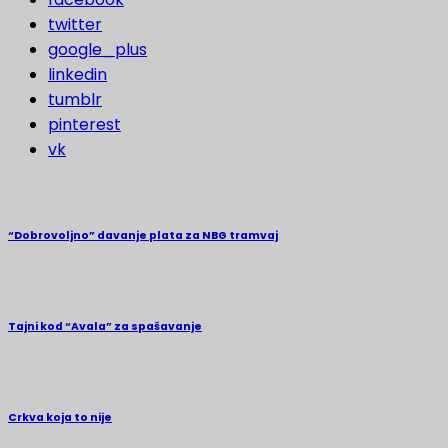
twitter
google_plus
linkedin
tumblr
pinterest
vk
“Dobrovoljno” davanje plata za NBG tramvaj
Tajni kod “Avala” za spašavanje
Crkva koja to nije