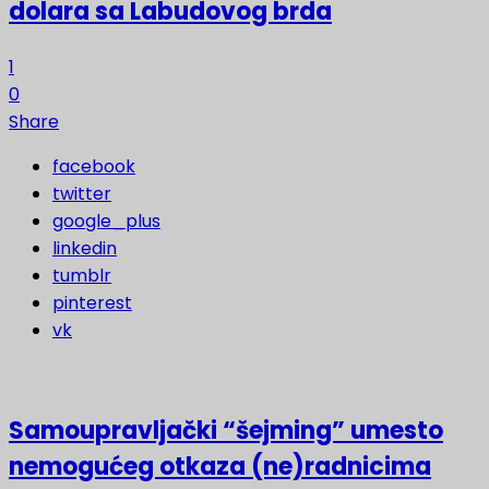
dolara sa Labudovog brda
1
0
Share
facebook
twitter
google_plus
linkedin
tumblr
pinterest
vk
Samoupravljački “šejming” umesto
nemogućeg otkaza (ne)radnicima