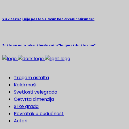
Yu kiosk koji nije postao slavan kao crveni “blizanac”
Zašto su nam bili suštinski važni “bugarski baštovani”
Tragom asfalta
Kaldrmaši
Svetlosti velegrada
Četvrta dimenzija
Slike grada
Povratak u budućnost
Autori