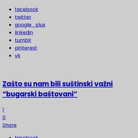
facebook
twitter
google_plus
linkedin
tumblr
pinterest
vk
Zašto su nam bili suštinski važni
“bugarski baštovani”
1
0
Share
facebook