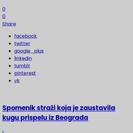
0
0
Share
facebook
twitter
google_plus
linkedin
tumblr
pinterest
vk
Spomenik straži koja je zaustavila
kugu prispelu iz Beograda
1