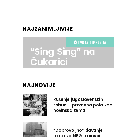
NAJZANIMLJIVIJE
ČETVRTA DIMENZIJA
“Sing Sing” na
Čukarici
NAJNOVIJE
Rušenje jugoslovenskih
tabua – promena pola kao
novinska tema
“Dobrovoljno” davanje
plata za NBG tramvaj