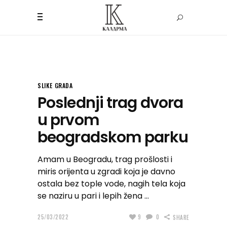
SLIKE GRADA
Poslednji trag dvora
u prvom
beogradskom parku
Amam u Beogradu, trag prošlosti i
miris orijenta u zgradi koja je davno
ostala bez tople vode, nagih tela koja
se naziru u pari i lepih žena
25/03/2022
9
0
SHARE