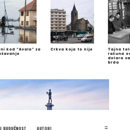
jni kod “Avala” za
Crkva koja to nije
Tajna te
ašavanje
računa o
dolara s
brda
U BUDUĆNOST
AUTORI