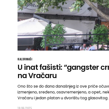
KALDRMAŠI
U inat fašisti: “gangster c
na Vračaru
Ono što se do dana današnjeg iz ove priče očuv
izmenjeno, sređeno, osavremenjeno, a opet, nekako
Vračaru i jedan platan u dvorištu tog glasovitog
18/06/2025