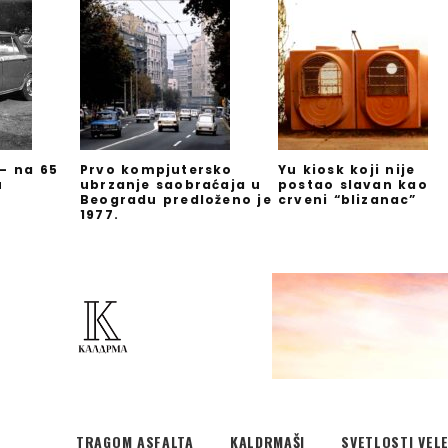
 – na 65
Prvo kompjutersko
Yu kiosk koji nije
u
ubrzanje saobraćaja u
postao slavan kao
Beogradu predloženo je
crveni “blizanac”
1977.
TRAGOM ASFALTA
KALDRMAŠI
SVETLOSTI VEL