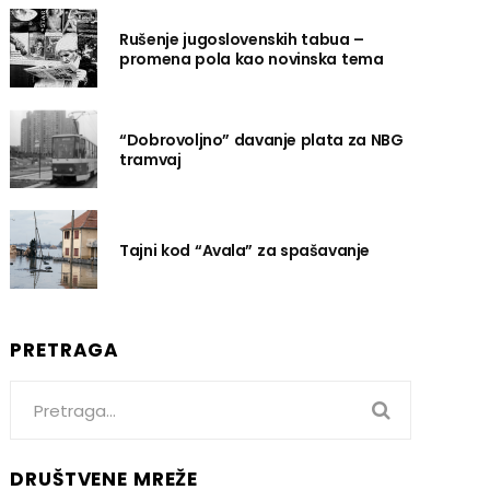
Rušenje jugoslovenskih tabua –
promena pola kao novinska tema
“Dobrovoljno” davanje plata za NBG
tramvaj
Tajni kod “Avala” za spašavanje
PRETRAGA
Search
for:
DRUŠTVENE MREŽE