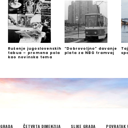
Rušenje jugoslovenskih
“Dobrovoljno” davanje
Ta
tabua – promena pola
plata za NBG tramvaj
sp
kao novinska tema
EGRADA
ČETVRTA DIMENZIJA
SLIKE GRADA
POVRATAK 