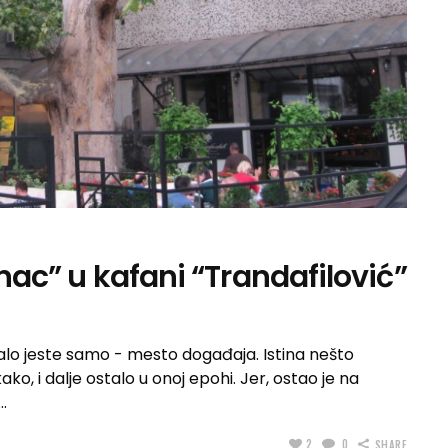
rnac” u kafani “Trandafilović”
alo jeste samo - mesto događaja. Istina nešto
, i dalje ostalo u onoj epohi. Jer, ostao je na
2
0
SHARE