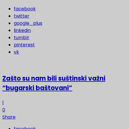
facebook
twitter
google_plus
linkedin
tumblr
pinterest
vk
Zašto su nam bili suštinski važni
“bugarski baštovani”
1
0
Share
facebook