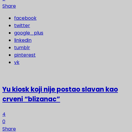
Share
facebook
twitter
google_plus
linkedin
tumblr
pinterest
vk
Yu kiosk koji nije postao slavan kao
crveni “blizanac”
4
0
Share