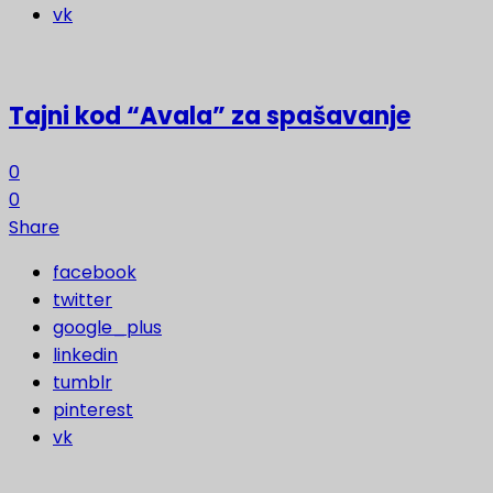
vk
Tajni kod “Avala” za spašavanje
0
0
Share
facebook
twitter
google_plus
linkedin
tumblr
pinterest
vk