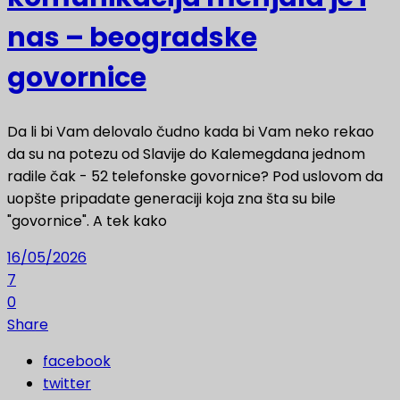
nas – beogradske
govornice
Da li bi Vam delovalo čudno kada bi Vam neko rekao
da su na potezu od Slavije do Kalemegdana jednom
radile čak - 52 telefonske govornice? Pod uslovom da
uopšte pripadate generaciji koja zna šta su bile
"govornice". A tek kako
16/05/2026
7
0
Share
facebook
twitter