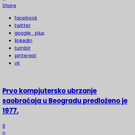
Share
facebook
twitter
google_plus
linkedin
tumblr
pinterest
vk
Prvo kompjutersko ubrzanje
saobraćaja u Beogradu predloženo je
1977.
9
0