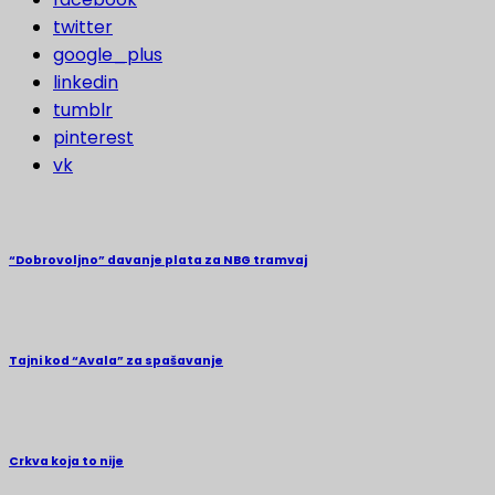
twitter
google_plus
linkedin
tumblr
pinterest
vk
“Dobrovoljno” davanje plata za NBG tramvaj
Tajni kod “Avala” za spašavanje
Crkva koja to nije