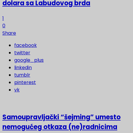
dolara sa Labudovog brda
1
0
Share
facebook
twitter
google_plus
linkedin
tumblr
pinterest
vk
Samoupravljački “šejming” umesto
nemogućeg otkaza (ne)radnicima