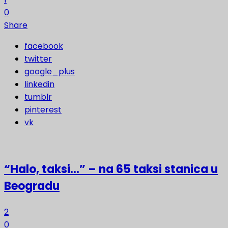
0
Share
facebook
twitter
google_plus
linkedin
tumblr
pinterest
vk
“Halo, taksi…” – na 65 taksi stanica u
Beogradu
2
0