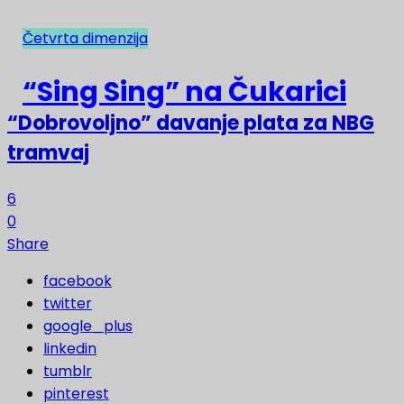
Četvrta dimenzija
NAJNOVIJE
“Sing Sing” na Čukarici
“Dobrovoljno” davanje plata za NBG
tramvaj
6
0
Share
facebook
twitter
google_plus
linkedin
tumblr
pinterest