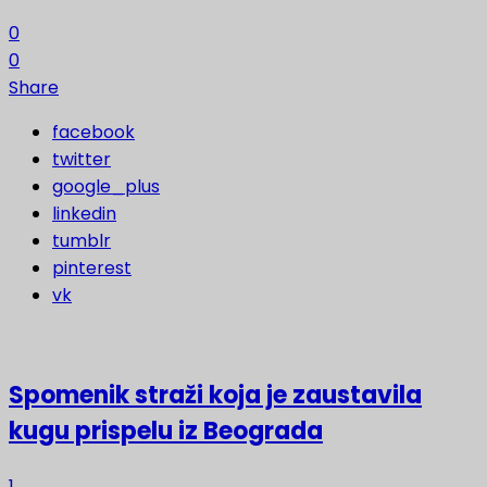
0
0
Share
facebook
twitter
google_plus
linkedin
tumblr
pinterest
vk
Spomenik straži koja je zaustavila
kugu prispelu iz Beograda
1