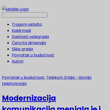
Tragom asfalta
Kaldrmaši
Svetlosti velegrada
Četvrta dimenzija
Slike grada
Povratak u budućnost
Autori
Povratak u budućnost
,
Telekom Srbija - istorija
telefoniranja
Modernizacija
komunikacija menjala je i