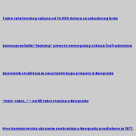
Tajna telefonskog računa od 14.000 dolara sa Labudovog brda
Samoupravljački “šejming” umesto nemogućeg otkaza (ne)radnicima
Spomenik straži koja je zaustavila kugu prispelu iz Beograda
“Halo, taksi…” – na 65 taksi stanica u Beogradu
Prvo kompjutersko ubrzanje saobraćaja u Beogradu predloženo je 1977.