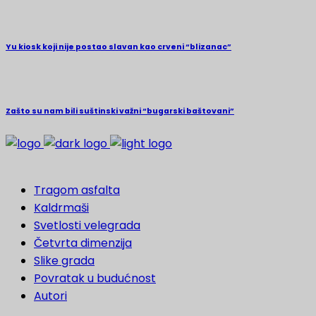
Yu kiosk koji nije postao slavan kao crveni “blizanac”
Zašto su nam bili suštinski važni “bugarski baštovani”
Tragom asfalta
Kaldrmaši
Svetlosti velegrada
Četvrta dimenzija
Slike grada
Povratak u budućnost
Autori