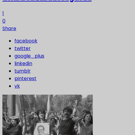
1
0
Share
facebook
twitter
google_plus
linkedin
tumblr
pinterest
vk