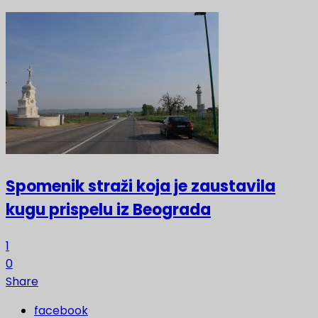
Spomenik straži koja je zaustavila
kugu prispelu iz Beograda
1
0
Share
facebook