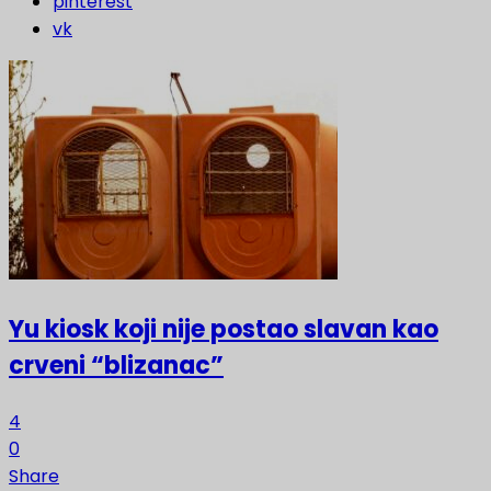
pinterest
vk
Yu kiosk koji nije postao slavan kao
crveni “blizanac”
4
0
Share