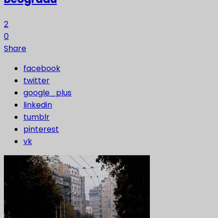
2
0
Share
facebook
twitter
google_plus
linkedin
tumblr
pinterest
vk