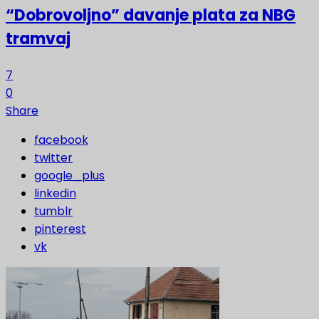
“Dobrovoljno” davanje plata za NBG
tramvaj
7
0
Share
facebook
twitter
google_plus
linkedin
tumblr
pinterest
vk