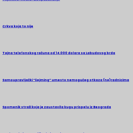
Crkva koja to nije
Tajna telefonskog računa od 14.000 dolara sa Labudovog brda
Samoupravljački “šejming” umesto nemogućeg otkaza (ne)radnicima
Spomenik straži koja je zaustavila kugu prispelu iz Beograda