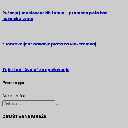
Rušenje jugoslovenskih tabua – promena pola kao
novinska tema
“Dobrovoljno” davanje plata za NBG tramvaj
Tajni kod “Avala” za spašavanje
Pretraga
Search for:
DRUŠTVENE MREŽE