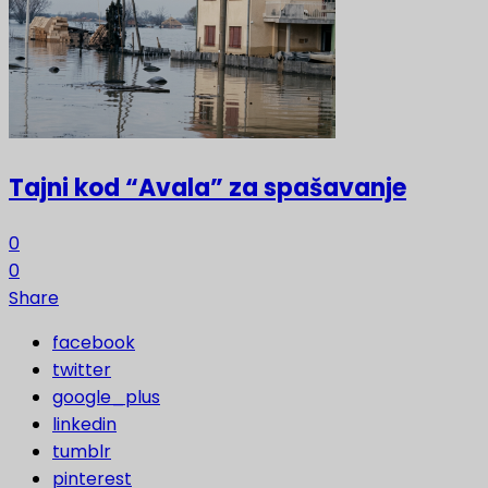
Tajni kod “Avala” za spašavanje
0
0
Share
facebook
twitter
google_plus
linkedin
tumblr
pinterest