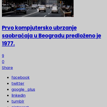
Prvo kompjutersko ubrzanje
saobraćaja u Beogradu predloženo je
1977.
9
0
Share
facebook
twitter
google_plus
linkedin
tumblr