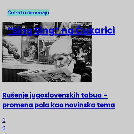
Četvrta dimenzija
NAJNOVIJE
“Sing Sing” na Čukarici
Rušenje jugoslovenskih tabua –
promena pola kao novinska tema
0
0