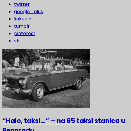
twitter
google_plus
linkedin
tumblr
pinterest
vk
“Halo, taksi…” – na 65 taksi stanica u
Beogradu