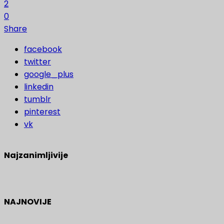
2
0
Share
facebook
twitter
google_plus
linkedin
tumblr
pinterest
vk
Najzanimljivije
NAJNOVIJE