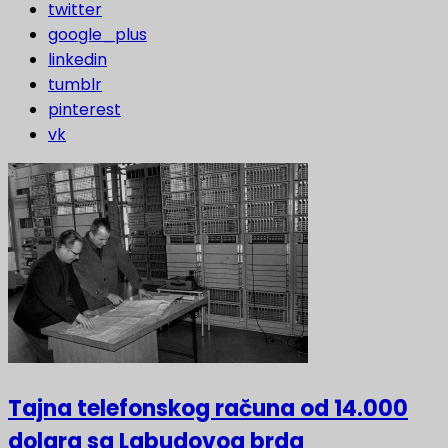
twitter
google_plus
linkedin
tumblr
pinterest
vk
Tajna telefonskog računa od 14.000
dolara sa Labudovog brda