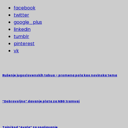
facebook
twitter
google_plus
linkedin
tumblr
pinterest
vk
Rušenje jugoslovenskih tabua – promena pola kao novinska tema
“Dobrovoljno” davanje plata za NBG tramvaj
Tajni kod “Avala” za spašavanje