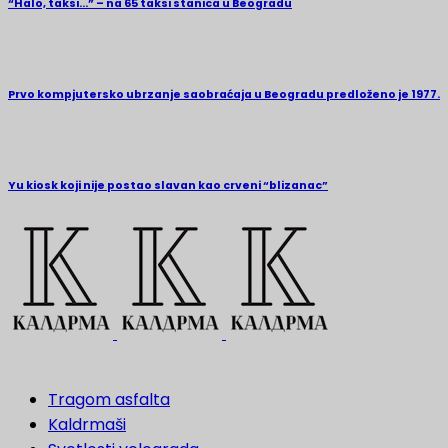
“Halo, taksi…” – na 65 taksi stanica u Beogradu
Prvo kompjutersko ubrzanje saobraćaja u Beogradu predloženo je 1977.
Yu kiosk koji nije postao slavan kao crveni “blizanac”
Tragom asfalta
Kaldrmaši