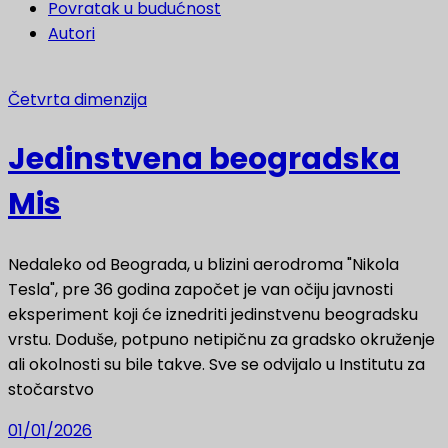
Povratak u budućnost
Autori
Četvrta dimenzija
Jedinstvena beogradska
Mis
Nedaleko od Beograda, u blizini aerodroma "Nikola
Tesla", pre 36 godina započet je van očiju javnosti
eksperiment koji će iznedriti jedinstvenu beogradsku
vrstu. Doduše, potpuno netipičnu za gradsko okruženje
ali okolnosti su bile takve. Sve se odvijalo u Institutu za
stočarstvo
01/01/2026