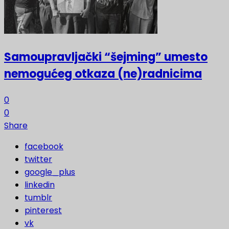
Samoupravljački “šejming” umesto
nemogućeg otkaza (ne)radnicima
0
0
Share
facebook
twitter
google_plus
linkedin
tumblr
pinterest
vk