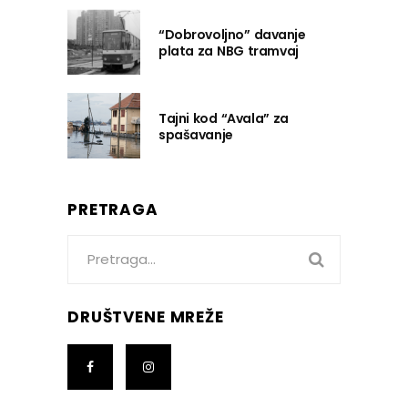
“Dobrovoljno” davanje
plata za NBG tramvaj
Tajni kod “Avala” za
spašavanje
PRETRAGA
Search
for:
DRUŠTVENE MREŽE