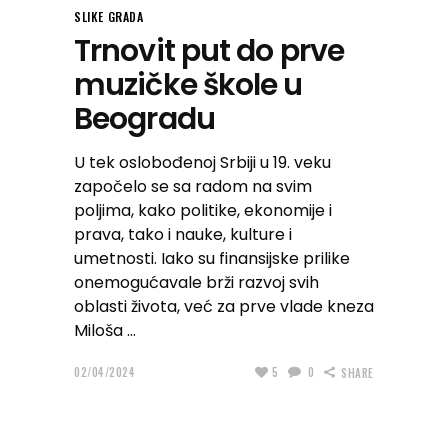
SLIKE GRADA
Trnovit put do prve
muzičke škole u
Beogradu
U tek oslobođenoj Srbiji u 19. veku
započelo se sa radom na svim
poljima, kako politike, ekonomije i
prava, tako i nauke, kulture i
umetnosti. Iako su finansijske prilike
onemogućavale brži razvoj svih
oblasti života, već za prve vlade kneza
Miloša
02/04/2024
5
0
SHARE