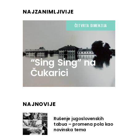
NAJZANIMLJIVIJE
ČETVRTA DIMENZIJA
“Sing Sing” na
Čukarici
NAJNOVIJE
Rušenje jugoslovenskih
tabua – promena pola kao
novinska tema