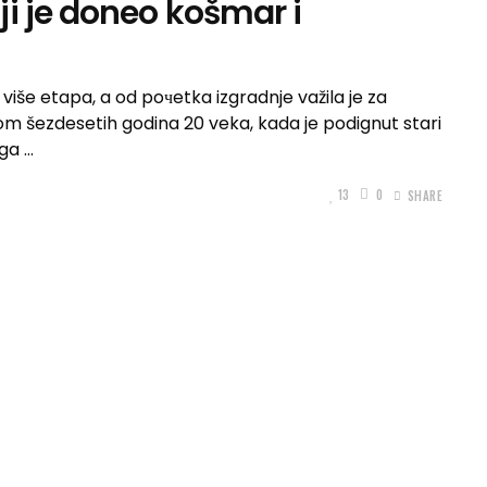
i je doneo košmar i
više etapa, a od poчetka izgradnje važila je za
om šezdesetih godina 20 veka, kada je podignut stari
uga
13
0
SHARE