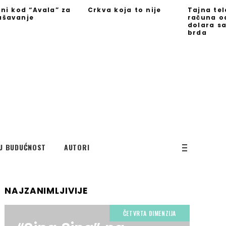
jni kod “Avala” za
Crkva koja to nije
Tajna te
ašavanje
računa o
dolara s
brda
U BUDUĆNOST
AUTORI
NAJZANIMLJIVIJE
ČETVRTA DIMENZIJA