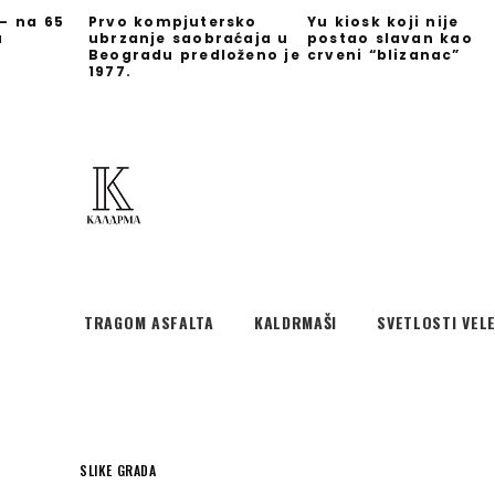
 – na 65
Prvo kompjutersko
Yu kiosk koji nije
u
ubrzanje saobraćaja u
postao slavan kao
Beogradu predloženo je
crveni “blizanac”
1977.
TRAGOM ASFALTA
KALDRMAŠI
SVETLOSTI VEL
SLIKE GRADA