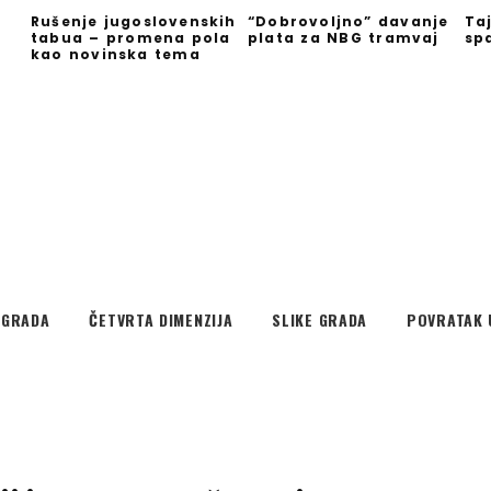
Rušenje jugoslovenskih
“Dobrovoljno” davanje
Ta
tabua – promena pola
plata za NBG tramvaj
sp
kao novinska tema
EGRADA
ČETVRTA DIMENZIJA
SLIKE GRADA
POVRATAK 