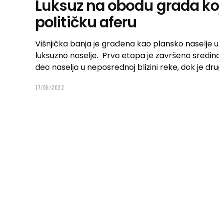
Luksuz na obodu grada koj
političku aferu
Višnjička banja je građena kao plansko naselje u 
luksuzno naselje. Prva etapa je završena sredin
deo naselja u neposrednoj blizini reke, dok je dr
17/06/2022