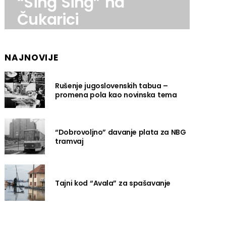
“Sing Sing” na
Čukarici
NAJNOVIJE
Rušenje jugoslovenskih tabua –
promena pola kao novinska tema
“Dobrovoljno” davanje plata za NBG
tramvaj
Tajni kod “Avala” za spašavanje