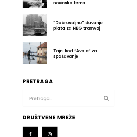
novinska tema
“Dobrovoljno” davanje
plata za NBG tramvaj
Tajni kod “Avala” za
spašavanje
PRETRAGA
Search
for:
DRUŠTVENE MREŽE