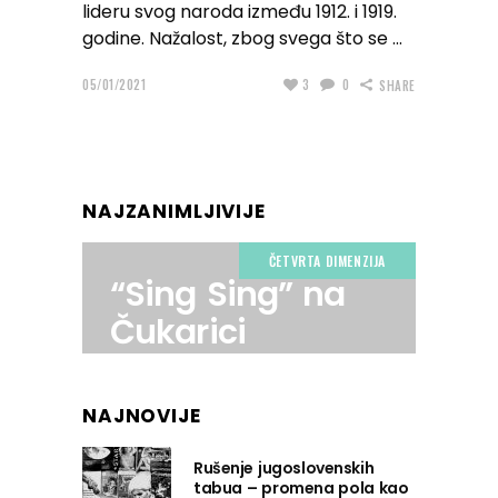
lideru svog naroda između 1912. i 1919.
godine. Nažalost, zbog svega što se
05/01/2021
3
0
SHARE
NAJZANIMLJIVIJE
ČETVRTA DIMENZIJA
“Sing Sing” na
Čukarici
NAJNOVIJE
Rušenje jugoslovenskih
tabua – promena pola kao