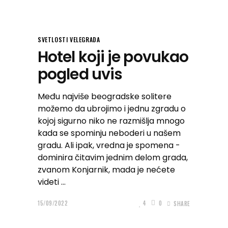
SVETLOSTI VELEGRADA
Hotel koji je povukao
pogled uvis
Među najviše beogradske solitere
možemo da ubrojimo i jednu zgradu o
kojoj sigurno niko ne razmišlja mnogo
kada se spominju neboderi u našem
gradu. Ali ipak, vredna je spomena -
dominira čitavim jednim delom grada,
zvanom Konjarnik, mada je nećete
videti
15/09/2022
4
0
SHARE