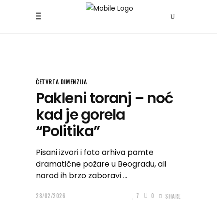
ČETVRTA DIMENZIJA
Pakleni toranj – noć
kad je gorela
“Politika”
Pisani izvori i foto arhiva pamte
dramatične požare u Beogradu, ali
narod ih brzo zaboravi
28/02/2026
7
0
SHARE