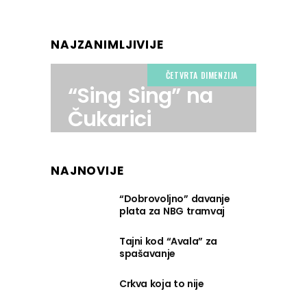
NAJZANIMLJIVIJE
ČETVRTA DIMENZIJA
“Sing Sing” na
Čukarici
NAJNOVIJE
“Dobrovoljno” davanje
plata za NBG tramvaj
Tajni kod “Avala” za
spašavanje
Crkva koja to nije