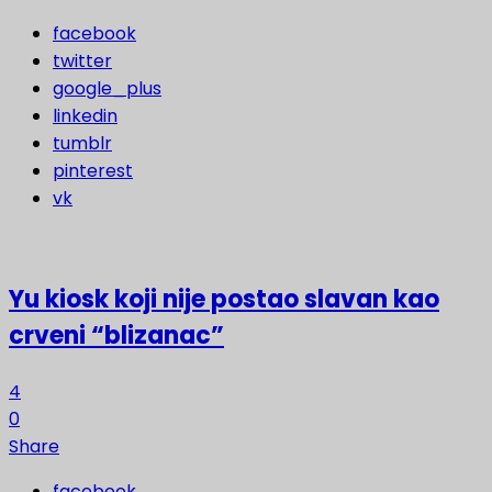
facebook
twitter
google_plus
linkedin
tumblr
pinterest
vk
Yu kiosk koji nije postao slavan kao
crveni “blizanac”
4
0
Share
facebook