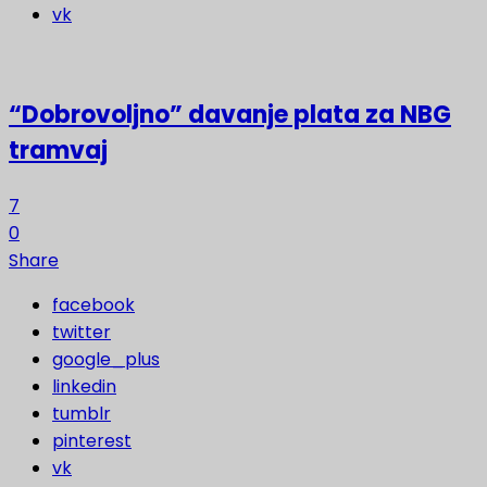
vk
“Dobrovoljno” davanje plata za NBG
tramvaj
7
0
Share
facebook
twitter
google_plus
linkedin
tumblr
pinterest
vk