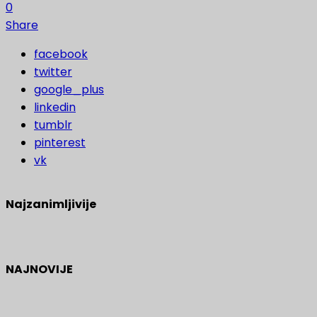
0
Share
facebook
twitter
google_plus
linkedin
tumblr
pinterest
vk
Najzanimljivije
NAJNOVIJE