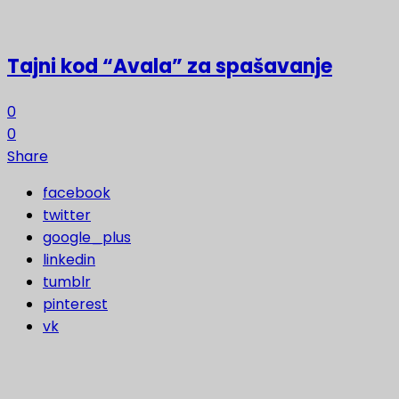
Tajni kod “Avala” za spašavanje
0
0
Share
facebook
twitter
google_plus
linkedin
tumblr
pinterest
vk