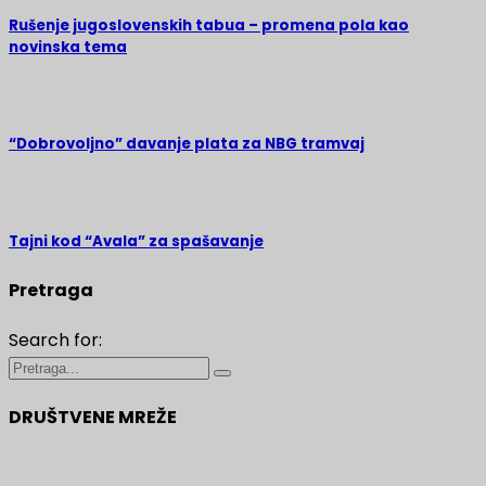
Rušenje jugoslovenskih tabua – promena pola kao
novinska tema
“Dobrovoljno” davanje plata za NBG tramvaj
Tajni kod “Avala” za spašavanje
Pretraga
Search for:
DRUŠTVENE MREŽE