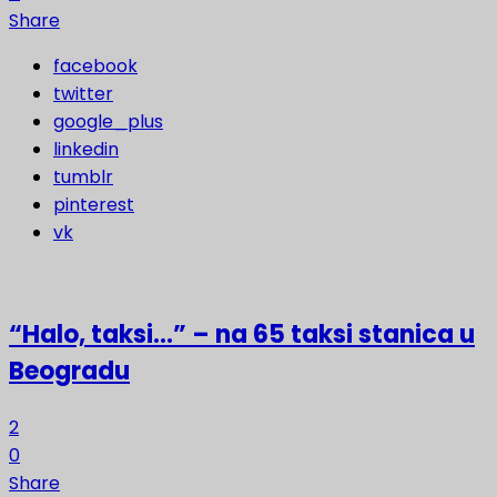
Share
facebook
twitter
google_plus
linkedin
tumblr
pinterest
vk
“Halo, taksi…” – na 65 taksi stanica u
Beogradu
2
0
Share