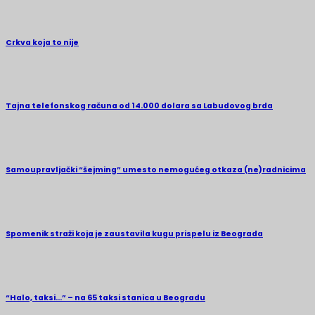
Crkva koja to nije
Tajna telefonskog računa od 14.000 dolara sa Labudovog brda
Samoupravljački “šejming” umesto nemogućeg otkaza (ne)radnicima
Spomenik straži koja je zaustavila kugu prispelu iz Beograda
“Halo, taksi…” – na 65 taksi stanica u Beogradu