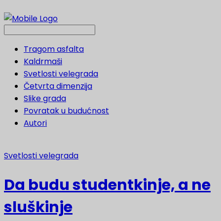
Tragom asfalta
Kaldrmaši
Svetlosti velegrada
Četvrta dimenzija
Slike grada
Povratak u budućnost
Autori
Svetlosti velegrada
Da budu studentkinje, a ne
sluškinje