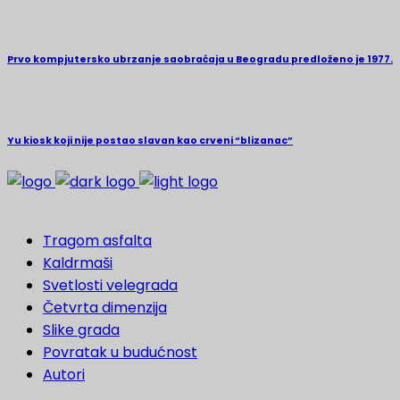
Prvo kompjutersko ubrzanje saobraćaja u Beogradu predloženo je 1977.
Yu kiosk koji nije postao slavan kao crveni “blizanac”
Tragom asfalta
Kaldrmaši
Svetlosti velegrada
Četvrta dimenzija
Slike grada
Povratak u budućnost
Autori