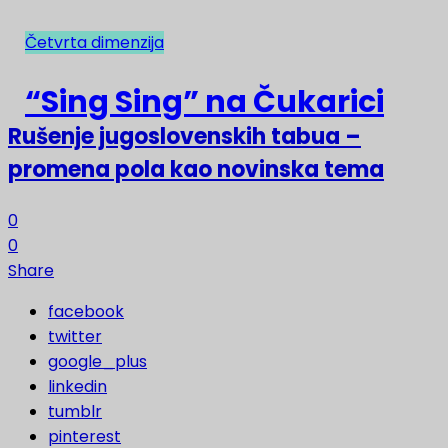
Četvrta dimenzija
NAJNOVIJE
“Sing Sing” na Čukarici
Rušenje jugoslovenskih tabua –
promena pola kao novinska tema
0
0
Share
facebook
twitter
google_plus
linkedin
tumblr
pinterest