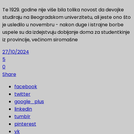
Te 1929. godine nije više bila tolika novost da devojke
studiraju na Beogradskom univerzitetu, ali jeste ono što
je usledilo u novembru - nakon duge i istrajne borbe
uspele su da izdejstvuju dobijanje doma za studentkinje
iz provincije, većinom siromašne
27/10/2024
5
0
Share
facebook
twitter
google_plus
linkedin
tumblr
pinterest
vk