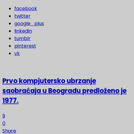
facebook
twitter
google_plus
linkedin
tumblr
pinterest
vk
Prvo kompjutersko ubrzanje
saobraćaja u Beogradu predloženo je
1977.
9
0
Share