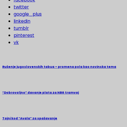
twitter
google_plus
linkedin
tumblr
pinterest
vk
Rušenje jugoslovenskih tabua – promena pola kao novinska tema
“Dobrovoljno” davanje plata za NBG tramvaj
Tajni kod “Avala” za spašavanje