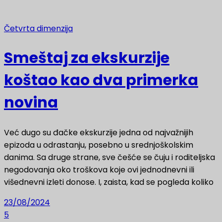
Četvrta dimenzija
Smeštaj za ekskurzije
koštao kao dva primerka
novina
Već dugo su đačke ekskurzije jedna od najvažnijih
epizoda u odrastanju, posebno u srednjoškolskim
danima. Sa druge strane, sve češće se čuju i roditeljska
negodovanja oko troškova koje ovi jednodnevni ili
višednevni izleti donose. I, zaista, kad se pogleda koliko
23/08/2024
5