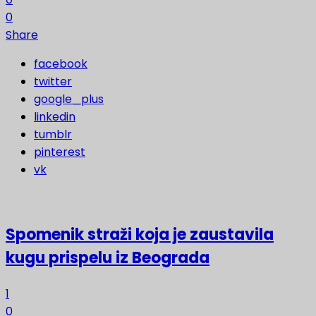
0
Share
facebook
twitter
google_plus
linkedin
tumblr
pinterest
vk
Spomenik straži koja je zaustavila
kugu prispelu iz Beograda
1
0