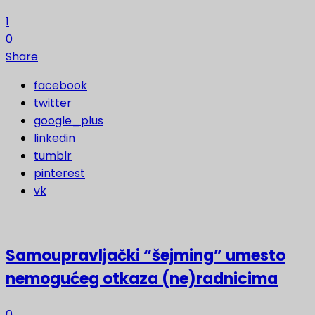
1
0
Share
facebook
twitter
google_plus
linkedin
tumblr
pinterest
vk
Samoupravljački “šejming” umesto
nemogućeg otkaza (ne)radnicima
0