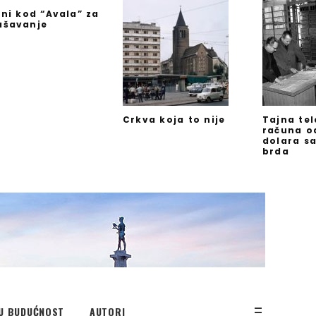
jni kod “Avala” za
ašavanje
Crkva koja to nije
Tajna te
računa o
dolara s
brda
U BUDUĆNOST
AUTORI