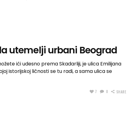
 da utemelji urbani Beograd
ožete ići udesno prema Skadarliji, je ulica Emilijana
oj istorijskoj ličnosti se tu radi, a sama ulica se
7
0
SHARE