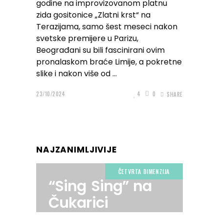
godine na improvizovanom platnu
zida gositonice „Zlatni krst“ na
Terazijama, samo šest meseci nakon
svetske premijere u Parizu,
Beograđani su bili fascinirani ovim
pronalaskom braće Limije, a pokretne
slike i nakon više od
23/10/2024
4
0
SHARE
NAJZANIMLJIVIJE
ČETVRTA DIMENZIJA
“Sing Sing” na
Čukarici