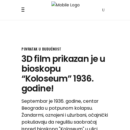
POVRATAK U BUDUĆNOST
3D film prikazan je u
bioskopu
“Koloseum” 1936.
godine!
Septembar je 1936. godine, centar
Beograda u potpunom kolapsu.
Žandarmi, oznojeni i užurbani, očajnički
pokušavaju da regulišu saobraćaj
ispred bioskopa "Koloseum" u ulici