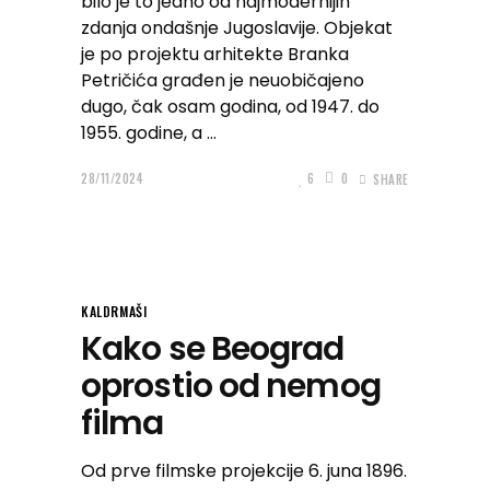
bilo je to jedno od najmodernijih
zdanja ondašnje Jugoslavije. Objekat
je po projektu arhitekte Branka
Petričića građen je neuobičajeno
dugo, čak osam godina, od 1947. do
1955. godine, a
28/11/2024
6
0
SHARE
KALDRMAŠI
Kako se Beograd
oprostio od nemog
filma
Od prve filmske projekcije 6. juna 1896.