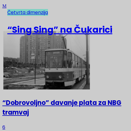
Četvrta dimenzija
NAJNOVIJE
“Sing Sing” na Čukarici
“Dobrovoljno” davanje plata za NBG
tramvaj
6