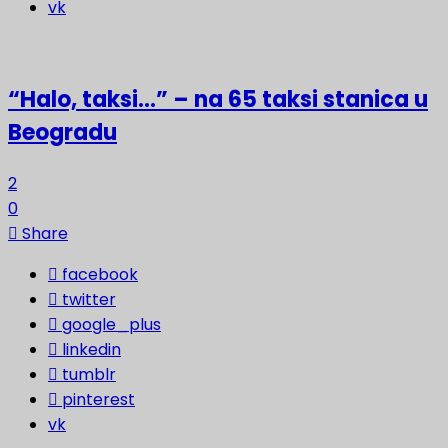
vk
“Halo, taksi…” – na 65 taksi stanica u
Beogradu
2
0
Share
facebook
twitter
google_plus
linkedin
tumblr
pinterest
vk