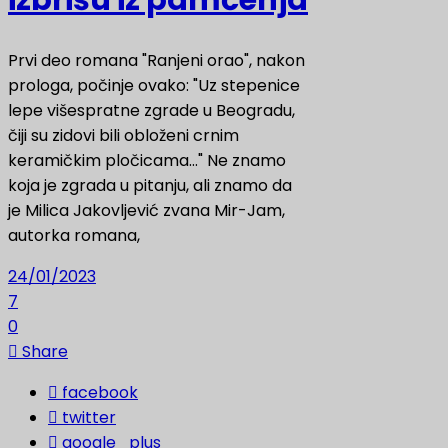
Prvi deo romana "Ranjeni orao", nakon
prologa, počinje ovako: "Uz stepenice
lepe višespratne zgrade u Beogradu,
čiji su zidovi bili obloženi crnim
keramičkim pločicama…" Ne znamo
koja je zgrada u pitanju, ali znamo da
je Milica Jakovljević zvana Mir-Jam,
autorka romana,
24/01/2023
7
0
Share
facebook
twitter
google_plus