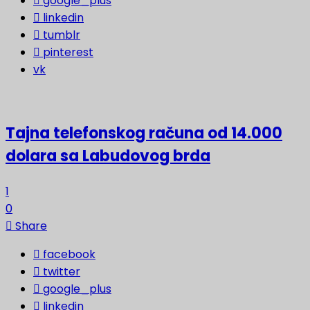
google_plus
linkedin
tumblr
pinterest
vk
Tajna telefonskog računa od 14.000
dolara sa Labudovog brda
1
0
Share
facebook
twitter
google_plus
linkedin