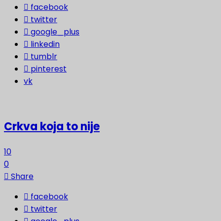
facebook
twitter
google_plus
linkedin
tumblr
pinterest
vk
Crkva koja to nije
10
0
Share
facebook
twitter