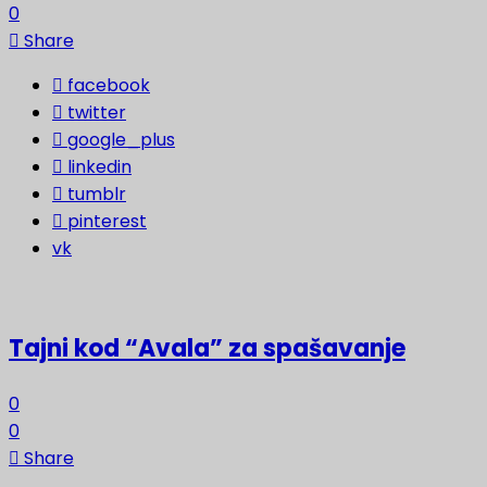
0
Share
facebook
twitter
google_plus
linkedin
tumblr
pinterest
vk
Tajni kod “Avala” za spašavanje
0
0
Share