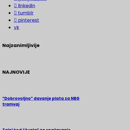
linkedin
tumblr
pinterest
vk
Najzanimljivije
NAJNOVIJE
“Dobrovoljno” davanje plata za NBG
tramvaj