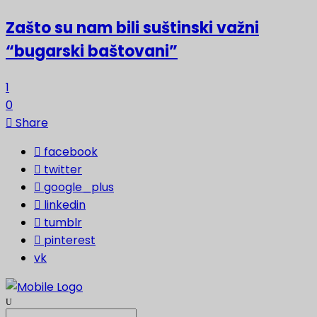
Zašto su nam bili suštinski važni
“bugarski baštovani”
1
0
Share
facebook
twitter
google_plus
linkedin
tumblr
pinterest
vk