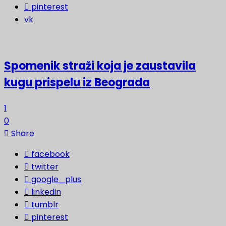
pinterest
vk
Spomenik straži koja je zaustavila
kugu prispelu iz Beograda
1
0
Share
facebook
twitter
google_plus
linkedin
tumblr
pinterest