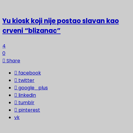
Yu kiosk koji nije postao slavan kao
crveni “blizanac”
4
0
Share
facebook
twitter
google_plus
linkedin
tumblr
pinterest
vk