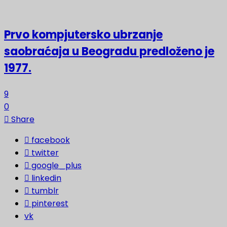
Prvo kompjutersko ubrzanje
saobraćaja u Beogradu predloženo je
1977.
9
0
Share
facebook
twitter
google_plus
linkedin
tumblr
pinterest
vk