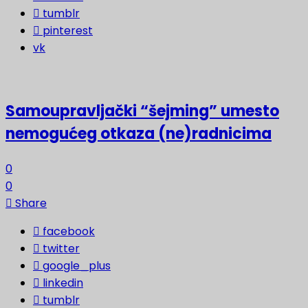
tumblr
pinterest
vk
Samoupravljački “šejming” umesto
nemogućeg otkaza (ne)radnicima
0
0
Share
facebook
twitter
google_plus
linkedin
tumblr