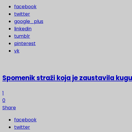
facebook
twitter
google_plus
linkedin
tumblr
pinterest
vk
Spomenik straži koja je zaustavila kugu
1
0
Share
facebook
twitter