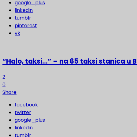
google_plus
linkedin
tumblr
pinterest
vk
“Halo, taksi…” – na 65 taksi stanica u
2
0
Share
facebook
twitter
google_plus
linkedin
tumblr