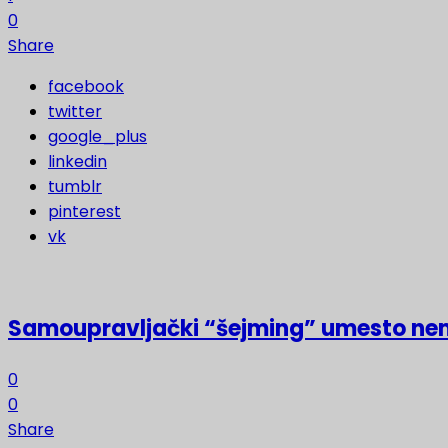
0
Share
facebook
twitter
google_plus
linkedin
tumblr
pinterest
vk
Samoupravljački “šejming” umesto ne
0
0
Share