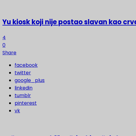
Yu kiosk koji nije postao slavan kao crv
4
0
Share
facebook
twitter
google_plus
linkedin
tumblr
pinterest
vk