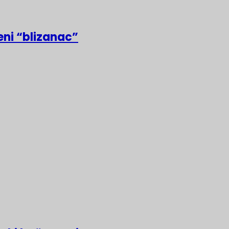
eni “blizanac”