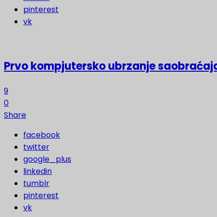
pinterest
vk
Prvo kompjutersko ubrzanje saobraćaja
9
0
Share
facebook
twitter
google_plus
linkedin
tumblr
pinterest
vk