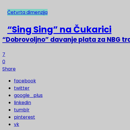
Četvrta dimenzija
NAJNOVIJE
“Sing Sing” na Čukarici
“Dobrovoljno” davanje plata za NBG t
7
0
Share
facebook
twitter
google_plus
linkedin
tumblr
pinterest
vk