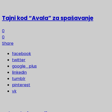
Tajni kod “Avala” za spašavanje
0
0
Share
facebook
twitter
google_plus
linkedin
tumblr
pinterest
vk