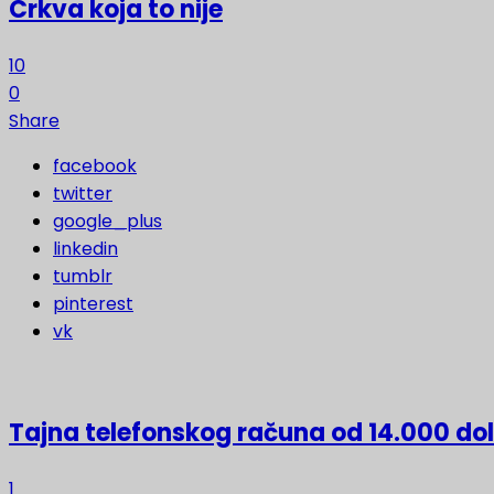
Crkva koja to nije
10
0
Share
facebook
twitter
google_plus
linkedin
tumblr
pinterest
vk
Tajna telefonskog računa od 14.000 do
1