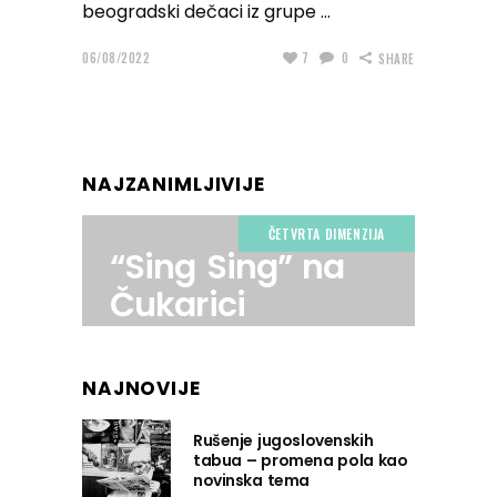
beogradski dečaci iz grupe
06/08/2022
7
0
SHARE
NAJZANIMLJIVIJE
ČETVRTA DIMENZIJA
“Sing Sing” na
Čukarici
NAJNOVIJE
Rušenje jugoslovenskih
tabua – promena pola kao
novinska tema