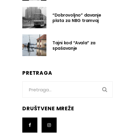
“Dobrovoljno” davanje
plata za NBG tramvaj
Tajni kod “Avala” za
spašavanje
PRETRAGA
Search
for:
DRUŠTVENE MREŽE