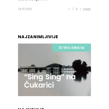
24/12/2021
7
0
SHARE
NAJZANIMLJIVIJE
ČETVRTA DIMENZIJA
“Sing Sing” na
Čukarici