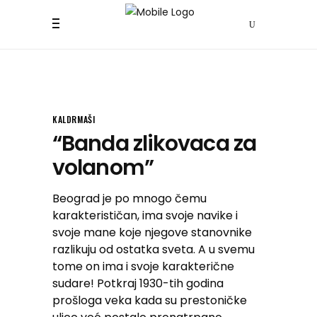
KALDRMAŠI
“Banda zlikovaca za
volanom”
Beograd je po mnogo čemu
karakterističan, ima svoje navike i
svoje mane koje njegove stanovnike
razlikuju od ostatka sveta. A u svemu
tome on ima i svoje karakterične
sudare! Potkraj 1930-tih godina
prošloga veka kada su prestoničke