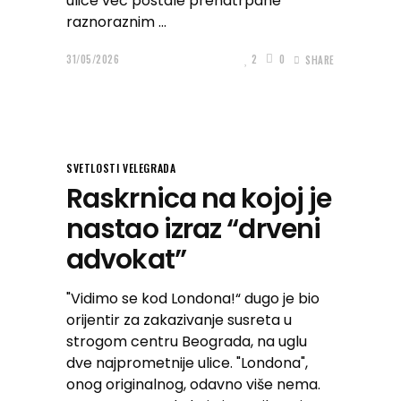
ulice već postale prenatrpane
raznoraznim
31/05/2026
2
0
SHARE
SVETLOSTI VELEGRADA
Raskrnica na kojoj je
nastao izraz “drveni
advokat”
"Vidimo se kod Londona!“ dugo je bio
orijentir za zakazivanje susreta u
strogom centru Beograda, na uglu
dve najprometnije ulice. "Londona",
onog originalnog, odavno više nema.