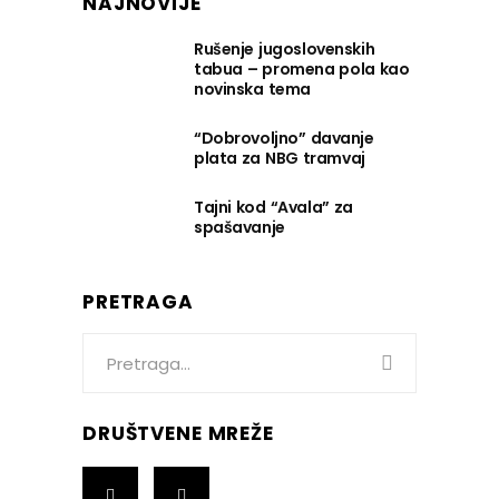
NAJNOVIJE
Rušenje jugoslovenskih
tabua – promena pola kao
novinska tema
“Dobrovoljno” davanje
plata za NBG tramvaj
Tajni kod “Avala” za
spašavanje
PRETRAGA
Search
for:
DRUŠTVENE MREŽE