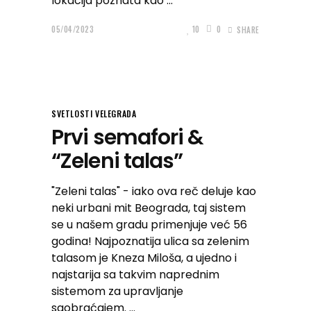
lokacija poznata kao
05/04/2023
10
0
SHARE
SVETLOSTI VELEGRADA
Prvi semafori &
“Zeleni talas”
"Zeleni talas" - iako ova reč deluje kao
neki urbani mit Beograda, taj sistem
se u našem gradu primenjuje već 56
godina! Najpoznatija ulica sa zelenim
talasom je Kneza Miloša, a ujedno i
najstarija sa takvim naprednim
sistemom za upravljanje
saobraćajem.