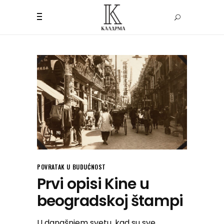
POVRATAK U BUDUĆNOST
Prvi opisi Kine u
beogradskoj štampi
U današnjem svetu, kad su sve