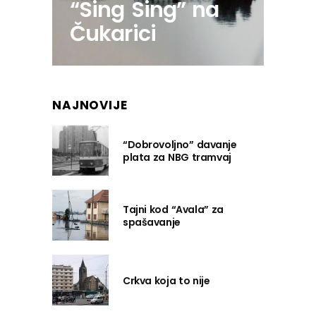
“Sing Sing” na
Čukarici
NAJNOVIJE
“Dobrovoljno” davanje
plata za NBG tramvaj
Tajni kod “Avala” za
spašavanje
Crkva koja to nije