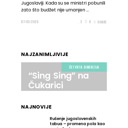
Jugoslaviji. Kada su se ministri pobunili
zato što budžet nije umanjen
07/03/2025
3
0
SHARE
NAJZANIMLJIVIJE
ČETVRTA DIMENZIJA
“Sing Sing” na
Čukarici
NAJNOVIJE
Rušenje jugoslovenskih
tabua – promena pola kao