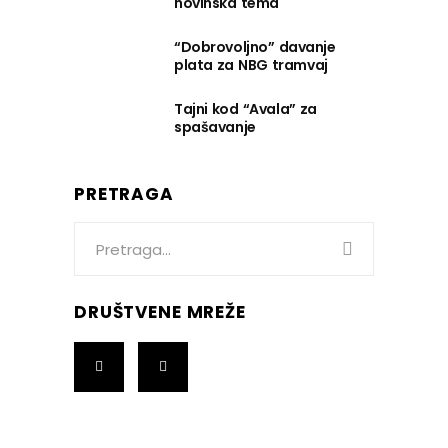
novinska tema
“Dobrovoljno” davanje
plata za NBG tramvaj
Tajni kod “Avala” za
spašavanje
PRETRAGA
Search
for:
DRUŠTVENE MREŽE