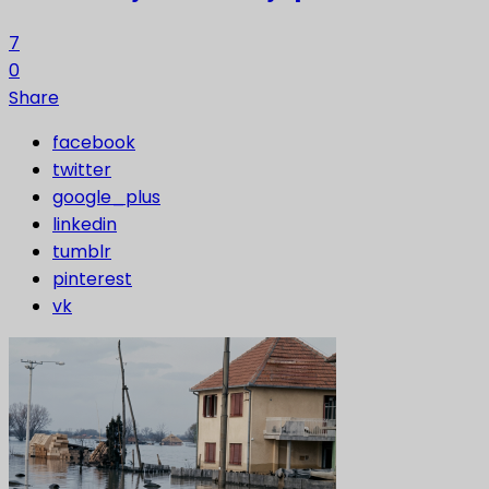
7
0
Share
facebook
twitter
google_plus
linkedin
tumblr
pinterest
vk