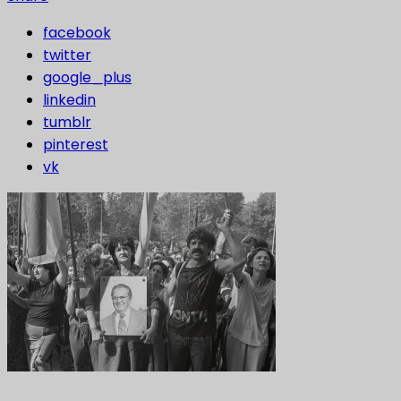
facebook
twitter
google_plus
linkedin
tumblr
pinterest
vk