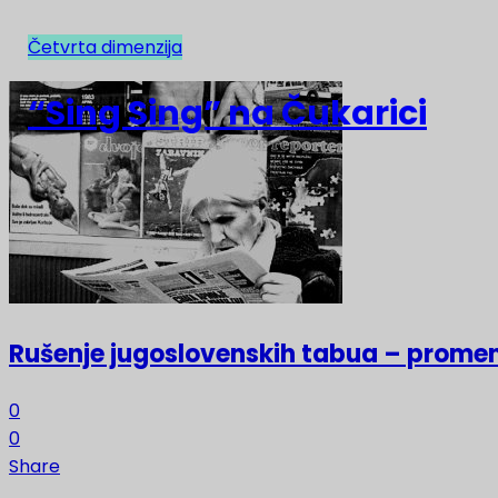
Četvrta dimenzija
NAJNOVIJE
“Sing Sing” na Čukarici
Rušenje jugoslovenskih tabua – prome
0
0
Share