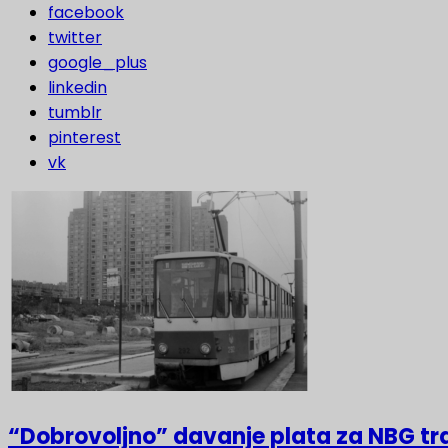
facebook
twitter
google_plus
linkedin
tumblr
pinterest
vk
“Dobrovoljno” davanje plata za NBG t