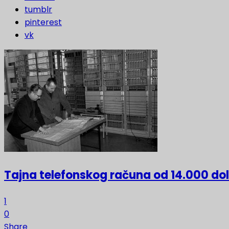
tumblr
pinterest
vk
Tajna telefonskog računa od 14.000 do
1
0
Share