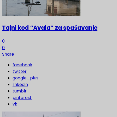
Tajni kod “Avala” za spašavanje
0
0
Share
facebook
twitter
google_plus
linkedin
tumblr
pinterest
vk