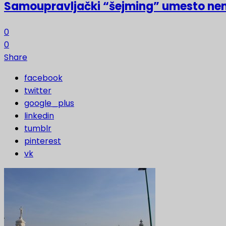
Samoupravljački “šejming” umesto ne
0
0
Share
facebook
twitter
google_plus
linkedin
tumblr
pinterest
vk