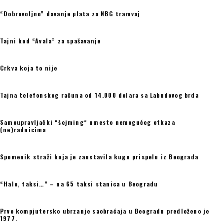
“Dobrovoljno” davanje plata za NBG tramvaj
Tajni kod “Avala” za spašavanje
Crkva koja to nije
Tajna telefonskog računa od 14.000 dolara sa Labudovog brda
Samoupravljački “šejming” umesto nemogućeg otkaza
(ne)radnicima
Spomenik straži koja je zaustavila kugu prispelu iz Beograda
“Halo, taksi…” – na 65 taksi stanica u Beogradu
Prvo kompjutersko ubrzanje saobraćaja u Beogradu predloženo je
1977.