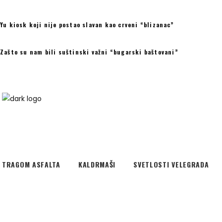
Yu kiosk koji nije postao slavan kao crveni “blizanac”
Zašto su nam bili suštinski važni “bugarski baštovani”
TRAGOM ASFALTA
KALDRMAŠI
SVETLOSTI VELEGRADA