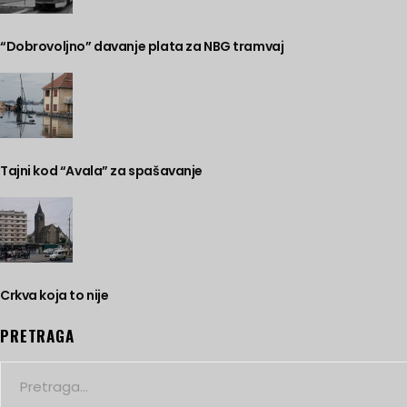
“Dobrovoljno” davanje plata za NBG tramvaj
Tajni kod “Avala” za spašavanje
Crkva koja to nije
PRETRAGA
Search
for: