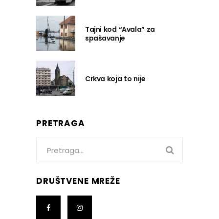
Tajni kod “Avala” za
spašavanje
Crkva koja to nije
PRETRAGA
Search
for:
DRUŠTVENE MREŽE