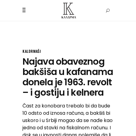
KALDRMAŠI
Najava obaveznog
bakšiša u kafanama
donela je 1963. revolt
– i gostiju i kelnera
Čast za konobara trebalo bi da bude
10 odsto od iznosa računa, a bakšiš bi
uskoro i u Srbiji mogao da se nađe kao
jedna od stavki na fiskalnom računu. I
dok se u javnosti danas polemiše da li