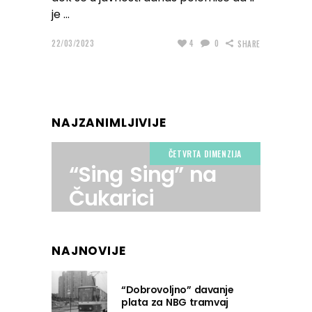
je
22/03/2023
4
0
SHARE
NAJZANIMLJIVIJE
ČETVRTA DIMENZIJA
“Sing Sing” na
Čukarici
NAJNOVIJE
“Dobrovoljno” davanje
plata za NBG tramvaj