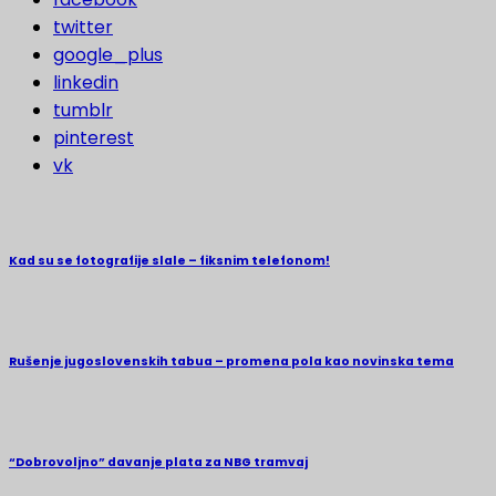
twitter
google_plus
linkedin
tumblr
pinterest
vk
Kad su se fotografije slale – fiksnim telefonom!
Rušenje jugoslovenskih tabua – promena pola kao novinska tema
“Dobrovoljno” davanje plata za NBG tramvaj