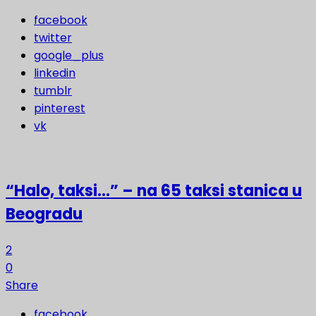
facebook
twitter
google_plus
linkedin
tumblr
pinterest
vk
“Halo, taksi…” – na 65 taksi stanica u
Beogradu
2
0
Share
facebook