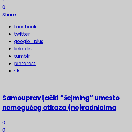
0
Share
facebook
twitter
google_plus
linkedin
tumblr
pinterest
vk
Samoupravljački “šejming” umesto
nemogućeg otkaza (ne)radnicima
0
0