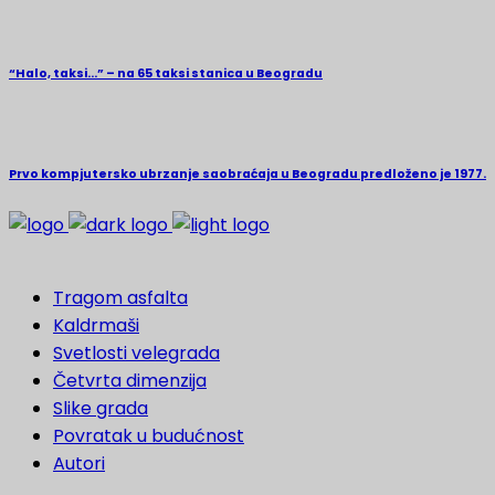
“Halo, taksi…” – na 65 taksi stanica u Beogradu
Prvo kompjutersko ubrzanje saobraćaja u Beogradu predloženo je 1977.
Tragom asfalta
Kaldrmaši
Svetlosti velegrada
Četvrta dimenzija
Slike grada
Povratak u budućnost
Autori