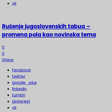
vk
Rušenje jugoslovenskih tabua –
promena pola kao novinska tema
0
0
Share
facebook
twitter
google_plus
linkedin
tumblr
pinterest
vk