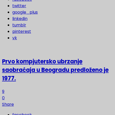
twitter
google_plus
linkedin
tumblr
pinterest
vk
Prvo kompjutersko ubrzanje
saobraćaja u Beogradu predloženo je
1977.
9
0
Share
facebook