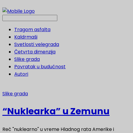
Tragom asfalta
Kaldrmaši
Svetlosti velegrada
Četvrta dimenzija
Slike grada
Povratak u budućnost
Autori
Slike grada
“Nuklearka” u Zemunu
Reč "nuklearno" u vreme Hladnog rata Amerike i