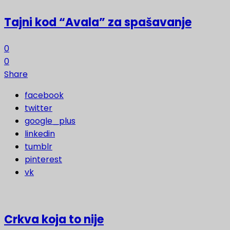
Tajni kod “Avala” za spašavanje
0
0
Share
facebook
twitter
google_plus
linkedin
tumblr
pinterest
vk
Crkva koja to nije