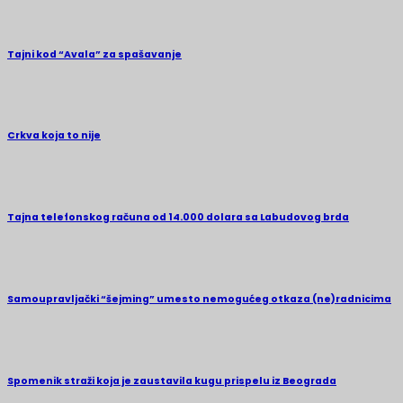
Tajni kod “Avala” za spašavanje
Crkva koja to nije
Tajna telefonskog računa od 14.000 dolara sa Labudovog brda
Samoupravljački “šejming” umesto nemogućeg otkaza (ne)radnicima
Spomenik straži koja je zaustavila kugu prispelu iz Beograda