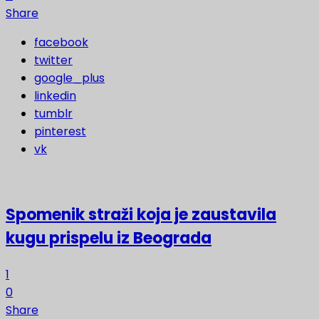
Share
facebook
twitter
google_plus
linkedin
tumblr
pinterest
vk
Spomenik straži koja je zaustavila
kugu prispelu iz Beograda
1
0
Share