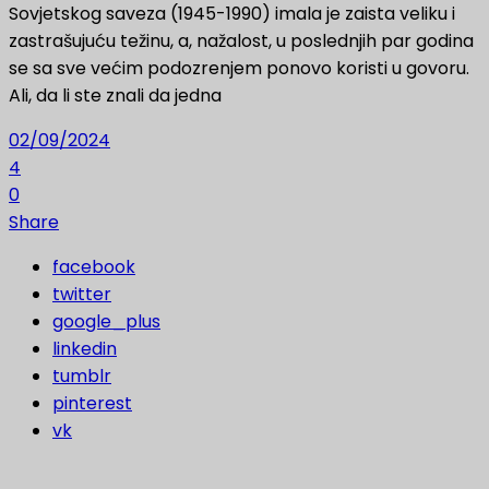
Sovjetskog saveza (1945-1990) imala je zaista veliku i
zastrašujuću težinu, a, nažalost, u poslednjih par godina
se sa sve većim podozrenjem ponovo koristi u govoru.
Ali, da li ste znali da jedna
02/09/2024
4
0
Share
facebook
twitter
google_plus
linkedin
tumblr
pinterest
vk