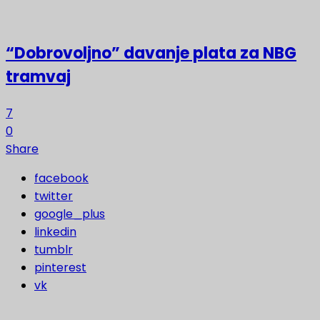
“Dobrovoljno” davanje plata za NBG
tramvaj
7
0
Share
facebook
twitter
google_plus
linkedin
tumblr
pinterest
vk