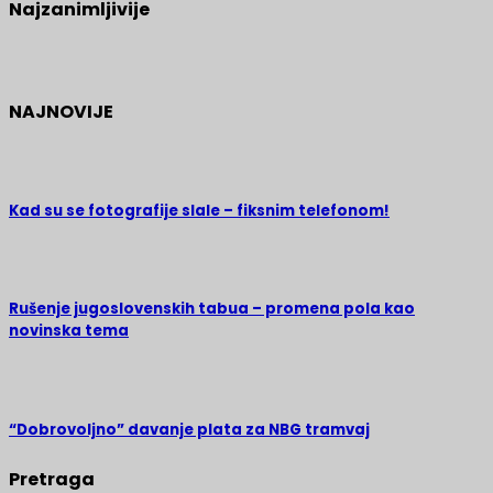
Najzanimljivije
NAJNOVIJE
Kad su se fotografije slale – fiksnim telefonom!
Rušenje jugoslovenskih tabua – promena pola kao
novinska tema
“Dobrovoljno” davanje plata za NBG tramvaj
Pretraga