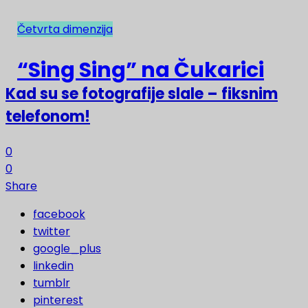
Četvrta dimenzija
NAJNOVIJE
“Sing Sing” na Čukarici
Kad su se fotografije slale – fiksnim
telefonom!
0
0
Share
facebook
twitter
google_plus
linkedin
tumblr
pinterest