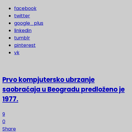
facebook
twitter
google_plus
linkedin
tumblr
pinterest
vk
Prvo kompjutersko ubrzanje
saobraćaja u Beogradu predloženo je
1977.
9
0
Share