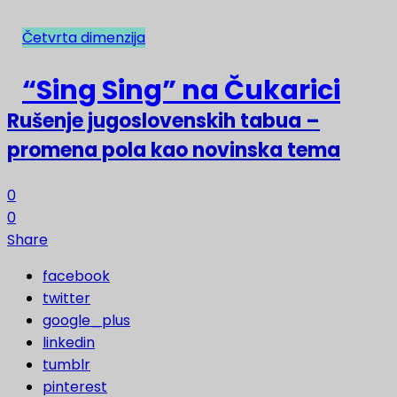
Četvrta dimenzija
NAJNOVIJE
“Sing Sing” na Čukarici
Rušenje jugoslovenskih tabua –
promena pola kao novinska tema
0
0
Share
facebook
twitter
google_plus
linkedin
tumblr
pinterest