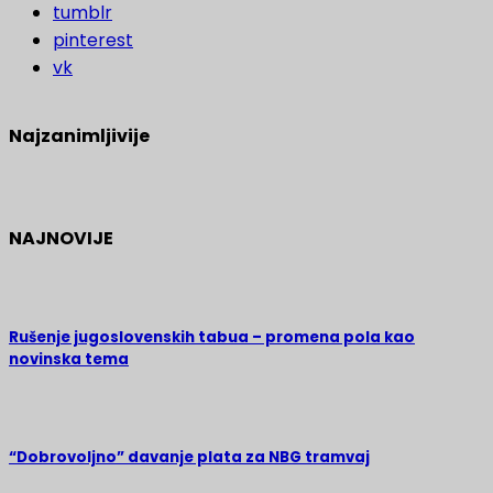
tumblr
pinterest
vk
Najzanimljivije
NAJNOVIJE
Rušenje jugoslovenskih tabua – promena pola kao
novinska tema
“Dobrovoljno” davanje plata za NBG tramvaj