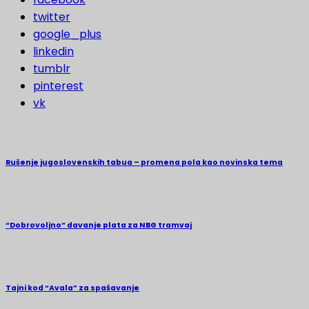
twitter
google_plus
linkedin
tumblr
pinterest
vk
Rušenje jugoslovenskih tabua – promena pola kao novinska tema
“Dobrovoljno” davanje plata za NBG tramvaj
Tajni kod “Avala” za spašavanje