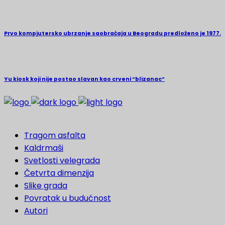
Prvo kompjutersko ubrzanje saobraćaja u Beogradu predloženo je 1977.
Yu kiosk koji nije postao slavan kao crveni “blizanac”
Tragom asfalta
Kaldrmaši
Svetlosti velegrada
Četvrta dimenzija
Slike grada
Povratak u budućnost
Autori