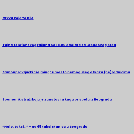
Crkva koja to nije
Tajna telefonskog računa od 14.000 dolara sa Labudovog brda
Samoupravljački “šejming” umesto nemogućeg otkaza (ne)radnicima
Spomenik straži koja je zaustavila kugu prispelu iz Beograda
“Halo, taksi…” – na 65 taksi stanica u Beogradu