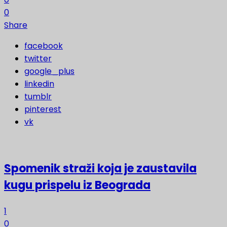
0
Share
facebook
twitter
google_plus
linkedin
tumblr
pinterest
vk
Spomenik straži koja je zaustavila
kugu prispelu iz Beograda
1
0