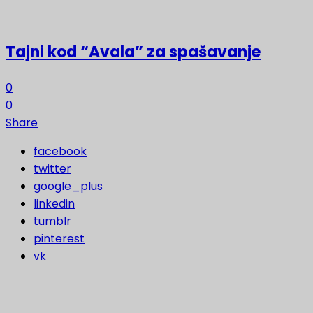
Tajni kod “Avala” za spašavanje
0
0
Share
facebook
twitter
google_plus
linkedin
tumblr
pinterest
vk