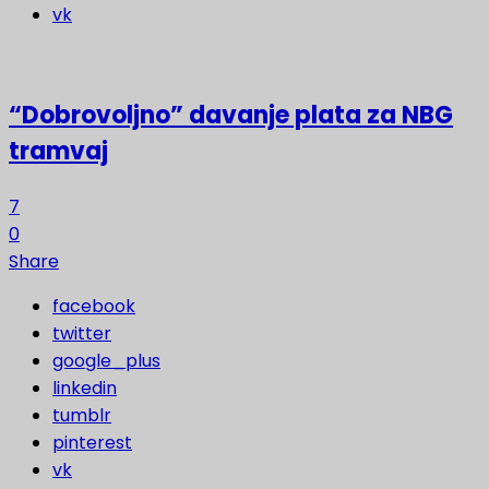
vk
“Dobrovoljno” davanje plata za NBG
tramvaj
7
0
Share
facebook
twitter
google_plus
linkedin
tumblr
pinterest
vk