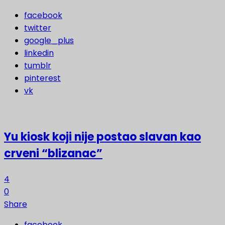
facebook
twitter
google_plus
linkedin
tumblr
pinterest
vk
Yu kiosk koji nije postao slavan kao
crveni “blizanac”
4
0
Share
facebook