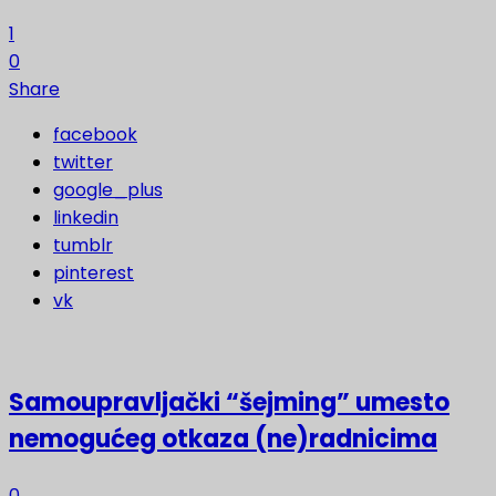
1
0
Share
facebook
twitter
google_plus
linkedin
tumblr
pinterest
vk
Samoupravljački “šejming” umesto
nemogućeg otkaza (ne)radnicima
0