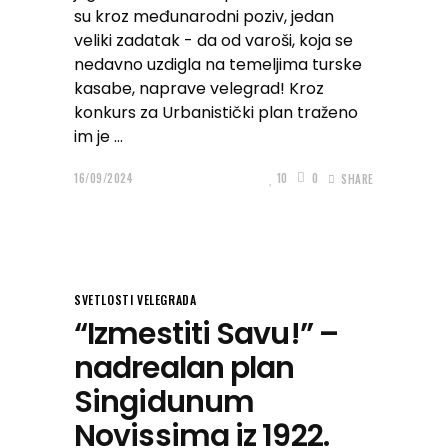
su kroz međunarodni poziv, jedan
veliki zadatak - da od varoši, koja se
nedavno uzdigla na temeljima turske
kasabe, naprave velegrad! Kroz
konkurs za Urbanistički plan traženo
im je
16/09/2024
10
0
SHARE
SVETLOSTI VELEGRADA
“Izmestiti Savu!” –
nadrealan plan
Singidunum
Novissima iz 1922.