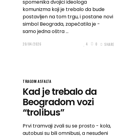
spomenika dvojici ideologa
komunizma koji je trebalo da bude
postavljen na tom trgu, i postane novi
simbol Beograda, zapečatila je -
samo jedna oštra
20/04/2026
4
0
SHARE
TRAGOM ASFALTA
Kad je trebalo da
Beogradom vozi
“trolibus”
Prvi tramvaji zvali su se prosto - kola,
autobusi su bili omnibusi, a nesuđeni