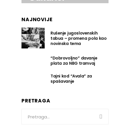
NAJNOVIJE
Rušenje jugoslovenskih
tabua – promena pola kao
novinska tema
“Dobrovoljno” davanje
plata za NBG tramvaj
Tajni kod “Avala” za
spašavanje
PRETRAGA
Search
for: