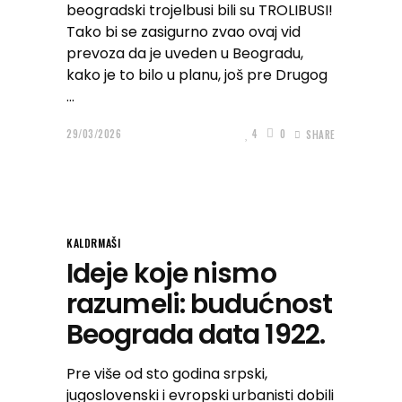
beogradski trojelbusi bili su TROLIBUSI!
Tako bi se zasigurno zvao ovaj vid
prevoza da je uveden u Beogradu,
kako je to bilo u planu, još pre Drugog
29/03/2026
4
0
SHARE
KALDRMAŠI
Ideje koje nismo
razumeli: budućnost
Beograda data 1922.
Pre više od sto godina srpski,
jugoslovenski i evropski urbanisti dobili