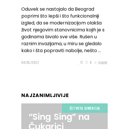
Oduvek se nastojalo da Beograd
poprimi što lepši i što funkcionalniji
izgled, da se modernizacijom olakša
život njegovim stanovnicima kojih je s
godinama bivalo sve više. Rušen u
raznim invazijama, u miru se gledalo
kako i šta popraviti nabolje, nešto
08/05/2023
11
0
SHARE
NAJZANIMLJIVIJE
ČETVRTA DIMENZIJA
“Sing Sing” na
Čukarici