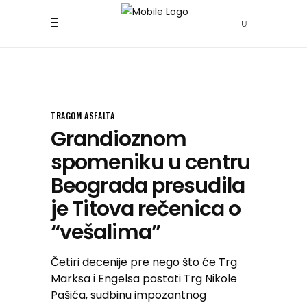
TRAGOM ASFALTA
Grandioznom
spomeniku u centru
Beograda presudila
je Titova rečenica o
“vešalima”
Četiri decenije pre nego što će Trg
Marksa i Engelsa postati Trg Nikole
Pašića, sudbinu impozantnog