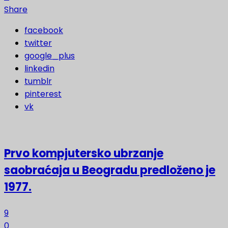
Share
facebook
twitter
google_plus
linkedin
tumblr
pinterest
vk
Prvo kompjutersko ubrzanje
saobraćaja u Beogradu predloženo je
1977.
9
0