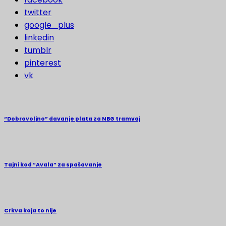
twitter
google_plus
linkedin
tumblr
pinterest
vk
“Dobrovoljno” davanje plata za NBG tramvaj
Tajni kod “Avala” za spašavanje
Crkva koja to nije