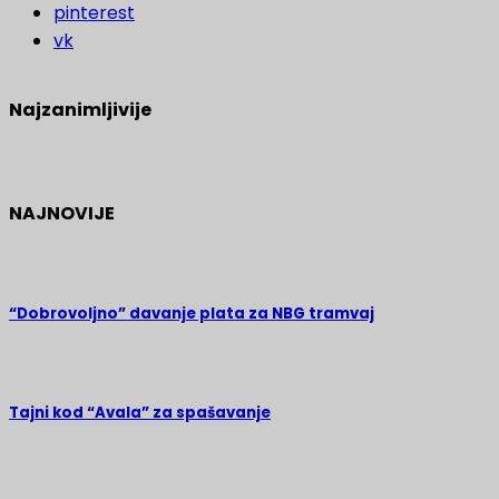
pinterest
vk
Najzanimljivije
NAJNOVIJE
“Dobrovoljno” davanje plata za NBG tramvaj
Tajni kod “Avala” za spašavanje