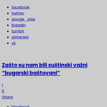
facebook
twitter
google_plus
linkedin
tumblr
pinterest
vk
Zašto su nam bili suštinski važni
“bugarski baštovani”
1
0
Share
facebook