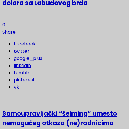
dolara sa Labudovog brda
1
0
Share
facebook
twitter
google_plus
linkedin
tumblr
pinterest
vk
Samoupravljački “šejming” umesto
nemogućeg otkaza (ne)radnicima