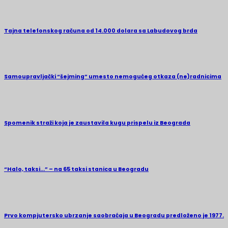
Tajna telefonskog računa od 14.000 dolara sa Labudovog brda
Samoupravljački “šejming” umesto nemogućeg otkaza (ne)radnicima
Spomenik straži koja je zaustavila kugu prispelu iz Beograda
“Halo, taksi…” – na 65 taksi stanica u Beogradu
Prvo kompjutersko ubrzanje saobraćaja u Beogradu predloženo je 1977.