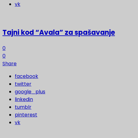
vk
Tajni kod “Avala” za spašavanje
0
0
Share
facebook
twitter
google_plus
linkedin
tumblr
pinterest
vk