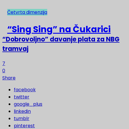
Četvrta dimenzija
NAJNOVIJE
“Sing Sing” na Čukarici
“Dobrovoljno” davanje plata za NBG
tramvaj
7
0
Share
facebook
twitter
google_plus
linkedin
tumblr
pinterest