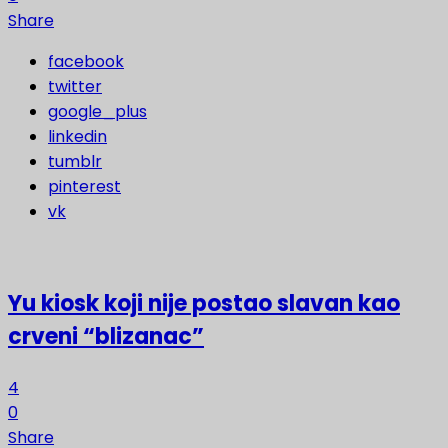
Share
facebook
twitter
google_plus
linkedin
tumblr
pinterest
vk
Yu kiosk koji nije postao slavan kao
crveni “blizanac”
4
0
Share