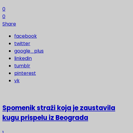
0
0
Share
facebook
twitter
google_plus
linkedin
tumblr
pinterest
vk
Spomenik straži koja je zaustavila
kugu prispelu iz Beograda
1