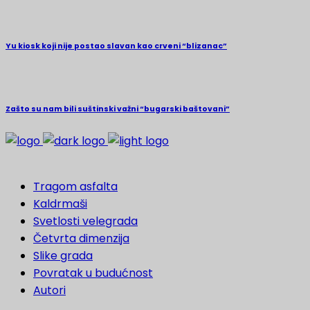
Yu kiosk koji nije postao slavan kao crveni “blizanac”
Zašto su nam bili suštinski važni “bugarski baštovani”
Tragom asfalta
Kaldrmaši
Svetlosti velegrada
Četvrta dimenzija
Slike grada
Povratak u budućnost
Autori