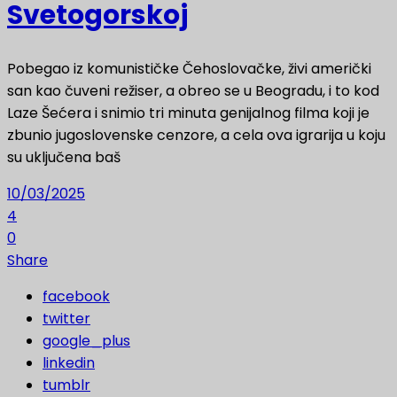
Svetogorskoj
Pobegao iz komunističke Čehoslovačke, živi američki
san kao čuveni režiser, a obreo se u Beogradu, i to kod
Laze Šećera i snimio tri minuta genijalnog filma koji je
zbunio jugoslovenske cenzore, a cela ova igrarija u koju
su uključena baš
10/03/2025
4
0
Share
facebook
twitter
google_plus
linkedin
tumblr