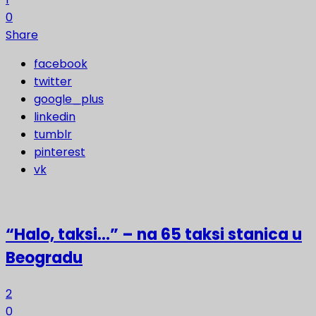
0
Share
facebook
twitter
google_plus
linkedin
tumblr
pinterest
vk
“Halo, taksi…” – na 65 taksi stanica u
Beogradu
2
0