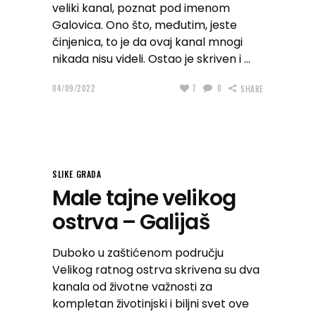
veliki kanal, poznat pod imenom
Galovica. Ono što, međutim, jeste
činjenica, to je da ovaj kanal mnogi
nikada nisu videli. Ostao je skriven i
04/09/2022
7
0
SHARE
SLIKE GRADA
Male tajne velikog
ostrva – Galijaš
Duboko u zaštićenom području
Velikog ratnog ostrva skrivena su dva
kanala od životne važnosti za
kompletan životinjski i biljni svet ove