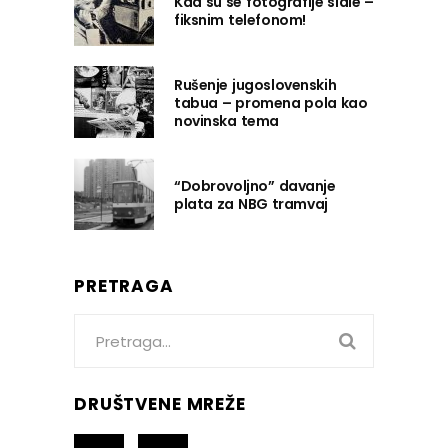
Kad su se fotografije slale –
fiksnim telefonom!
Rušenje jugoslovenskih
tabua – promena pola kao
novinska tema
“Dobrovoljno” davanje
plata za NBG tramvaj
PRETRAGA
Search
for:
DRUŠTVENE MREŽE