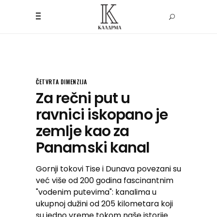
ČETVRTA DIMENZIJA
Za rečni put u
ravnici iskopano je
zemlje kao za
Panamski kanal
Gornji tokovi Tise i Dunava povezani su
već više od 200 godina fascinantnim
"vodenim putevima": kanalima u
ukupnoj dužini od 205 kilometara koji
su jedno vreme tokom naše istorije