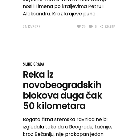
nosili i imena po kraljevima Petru i
Aleksandru. Kroz krajeve pune
21/12/2022
20
0
SHARE
SLIKE GRADA
Reka iz
novobeogradskih
blokova duga čak
50 kilometara
Bogata žitna sremska ravnica ne bi
izgledala tako da u Beogradu, tačnije,
kroz Bežaniju, nije prokopan jedan