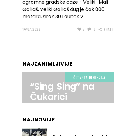
ogromne gradske oaze - Veliki i Mali
Galijaš. Veliki Galijaš dug je čak 800
metara, širok 30 i dubok 2
14/07/2022
5
0
SHARE
NAJZANIMLJIVIJE
ČETVRTA DIMENZIJA
“Sing Sing” na
Čukarici
NAJNOVIJE