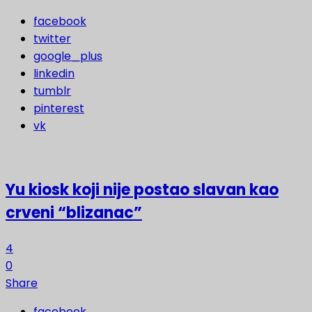
facebook
twitter
google_plus
linkedin
tumblr
pinterest
vk
Yu kiosk koji nije postao slavan kao
crveni “blizanac”
4
0
Share
facebook