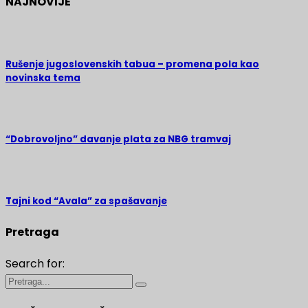
NAJNOVIJE
Rušenje jugoslovenskih tabua – promena pola kao
novinska tema
“Dobrovoljno” davanje plata za NBG tramvaj
Tajni kod “Avala” za spašavanje
Pretraga
Search for: