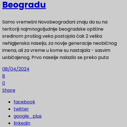
Beogradu
Samo vremešni Novobeograđani znaju da su na
teritoriji najmnogoljudnije beogradske opštine
sredinom prošlog veka postojala čak 2 velika
nehigijenska naselja, za novije generacije neobičnog
imena, ali za vreme u kome su nastajala - sasvim
uobičajenog. Prvo naselje nalazilo se preko puta
08/04/2024
8
0
Share
facebook
twitter
google_plus
linkedin