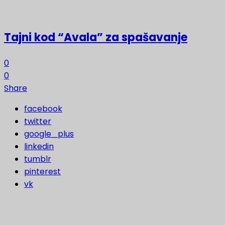
Tajni kod “Avala” za spašavanje
0
0
Share
facebook
twitter
google_plus
linkedin
tumblr
pinterest
vk