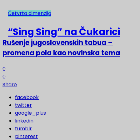
Četvrta dimenzija
NAJNOVIJE
“Sing Sing” na Čukarici
Rušenje jugoslovenskih tabua –
promena pola kao novinska tema
0
0
Share
facebook
twitter
google_plus
linkedin
tumblr
pinterest