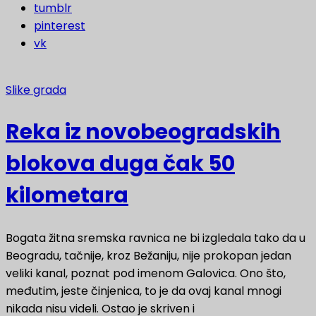
tumblr
pinterest
vk
Slike grada
Reka iz novobeogradskih
blokova duga čak 50
kilometara
Bogata žitna sremska ravnica ne bi izgledala tako da u
Beogradu, tačnije, kroz Bežaniju, nije prokopan jedan
veliki kanal, poznat pod imenom Galovica. Ono što,
međutim, jeste činjenica, to je da ovaj kanal mnogi
nikada nisu videli. Ostao je skriven i