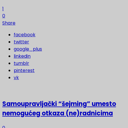
1
0
Share
facebook
twitter
google_plus
linkedin
tumblr
pinterest
vk
Samoupravljački “šejming” umesto
nemogućeg otkaza (ne)radnicima
0