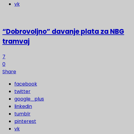
vk
“Dobrovoljno” davanje plata za NBG
tramvaj
7
0
Share
facebook
twitter
google_plus
linkedin
tumblr
pinterest
vk