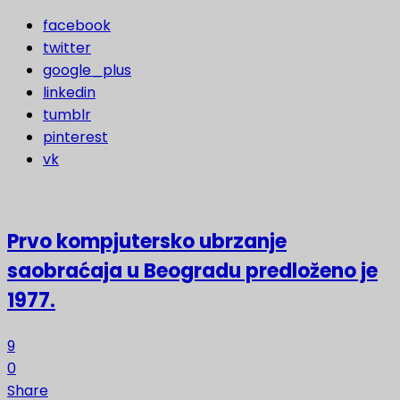
facebook
twitter
google_plus
linkedin
tumblr
pinterest
vk
Prvo kompjutersko ubrzanje
saobraćaja u Beogradu predloženo je
1977.
9
0
Share