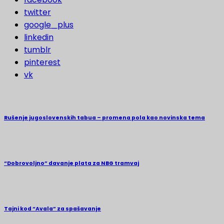
twitter
google_plus
linkedin
tumblr
pinterest
vk
Rušenje jugoslovenskih tabua – promena pola kao novinska tema
“Dobrovoljno” davanje plata za NBG tramvaj
Tajni kod “Avala” za spašavanje