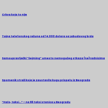
Crkva koja to nije
Tajna telefonskog računa od 14.000 dolara sa Labudovog brda
Samoupravljački “šejming” umesto nemogućeg otkaza (ne)radnicima
Spomenik straži koja je zaustavila kugu prispelu iz Beograda
“Halo, taksi…” – na 65 taksi stanica u Beogradu