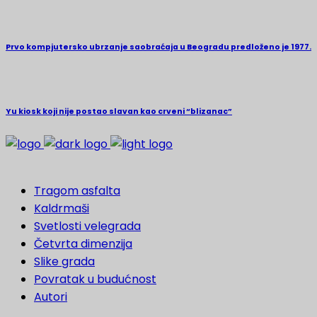
Prvo kompjutersko ubrzanje saobraćaja u Beogradu predloženo je 1977.
Yu kiosk koji nije postao slavan kao crveni “blizanac”
Tragom asfalta
Kaldrmaši
Svetlosti velegrada
Četvrta dimenzija
Slike grada
Povratak u budućnost
Autori