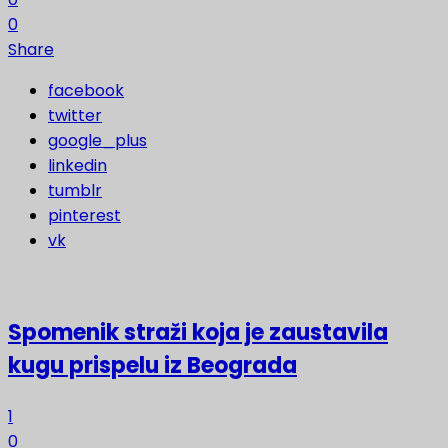
0
Share
facebook
twitter
google_plus
linkedin
tumblr
pinterest
vk
Spomenik straži koja je zaustavila
kugu prispelu iz Beograda
1
0