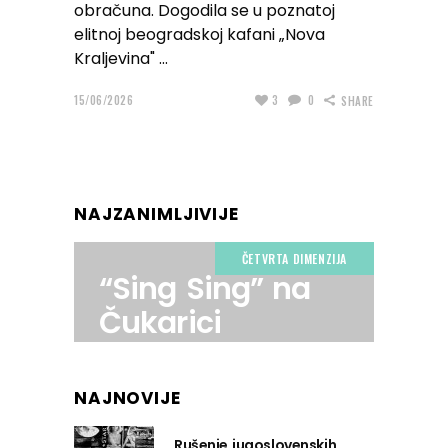
obračuna. Dogodila se u poznatoj
elitnoj beogradskoj kafani „Nova
Kraljevina"
15/06/2026
3
0
SHARE
NAJZANIMLJIVIJE
ČETVRTA DIMENZIJA
“Sing Sing” na
Čukarici
NAJNOVIJE
Rušenje jugoslovenskih