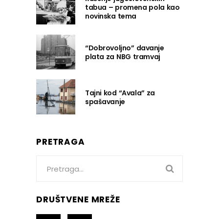
tabua – promena pola kao
novinska tema
“Dobrovoljno” davanje
plata za NBG tramvaj
Tajni kod “Avala” za
spašavanje
PRETRAGA
Search
for:
DRUŠTVENE MREŽE