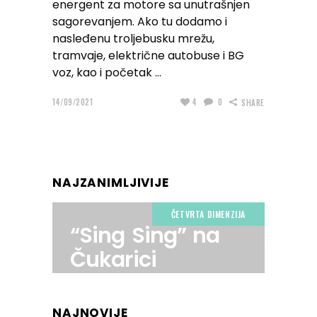
energent za motore sa unutrašnjen
sagorevanjem. Ako tu dodamo i
nasleđenu troljebusku mrežu,
tramvaje, električne autobuse i BG
voz, kao i početak
14/09/2021
4
0
SHARE
NAJZANIMLJIVIJE
ČETVRTA DIMENZIJA
“Sing Sing” na
Čukarici
NAJNOVIJE