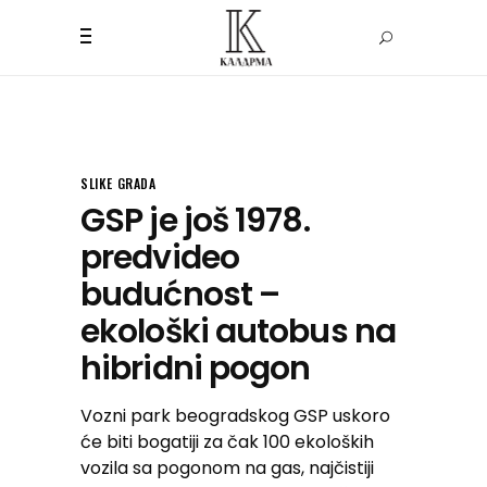
SLIKE GRADA
GSP je još 1978.
predvideo
budućnost –
ekološki autobus na
hibridni pogon
Vozni park beogradskog GSP uskoro
će biti bogatiji za čak 100 ekoloških
vozila sa pogonom na gas, najčistiji