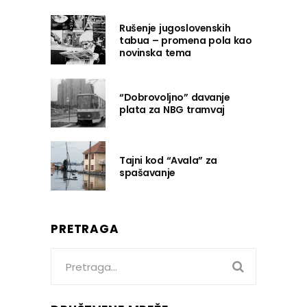
Rušenje jugoslovenskih
tabua – promena pola kao
novinska tema
“Dobrovoljno” davanje
plata za NBG tramvaj
Tajni kod “Avala” za
spašavanje
PRETRAGA
Search
for: