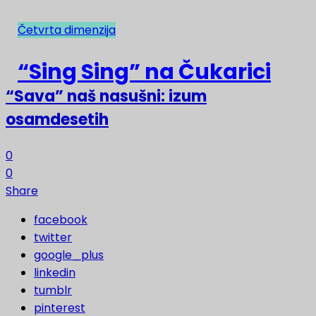
Četvrta dimenzija
NAJNOVIJE
“Sing Sing” na Čukarici
“Sava” naš nasušni: izum
osamdesetih
0
0
Share
facebook
twitter
google_plus
linkedin
tumblr
pinterest