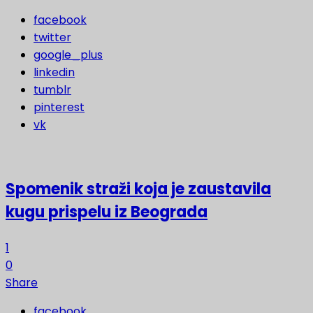
facebook
twitter
google_plus
linkedin
tumblr
pinterest
vk
Spomenik straži koja je zaustavila
kugu prispelu iz Beograda
1
0
Share
facebook