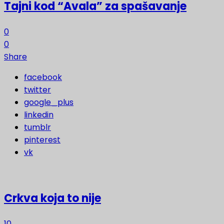
Tajni kod “Avala” za spašavanje
0
0
Share
facebook
twitter
google_plus
linkedin
tumblr
pinterest
vk
Crkva koja to nije
10