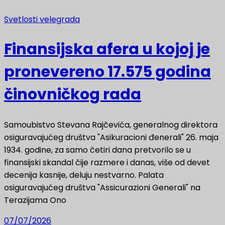
Svetlosti velegrada
Finansijska afera u kojoj je
pronevereno 17.575 godina
činovničkog rada
Samoubistvo Stevana Rajčevića, generalnog direktora
osiguravajućeg društva "Asikuracioni đenerali" 26. maja
1934. godine, za samo četiri dana pretvorilo se u
finansijski skandal čije razmere i danas, više od devet
decenija kasnije, deluju nestvarno. Palata
osiguravajućeg društva "Assicurazioni Generali" na
Terazijama Ono
07/07/2026