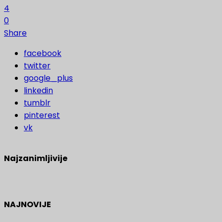
4
0
Share
facebook
twitter
google_plus
linkedin
tumblr
pinterest
vk
Najzanimljivije
NAJNOVIJE