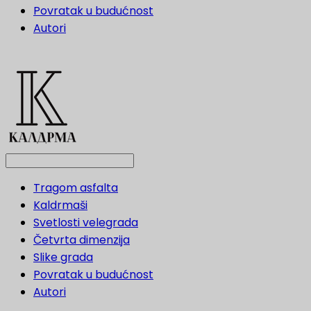
Povratak u budućnost
Autori
Tragom asfalta
Kaldrmaši
Svetlosti velegrada
Četvrta dimenzija
Slike grada
Povratak u budućnost
Autori