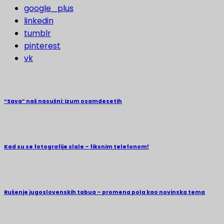
google_plus
linkedin
tumblr
pinterest
vk
“Sava” naš nasušni: izum osamdesetih
Kad su se fotografije slale – fiksnim telefonom!
Rušenje jugoslovenskih tabua – promena pola kao novinska tema