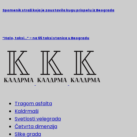
Spomenik straži koja je zaustavila kugu prispelu iz Beograda
“Halo, taksi…” – na 65 taksi stanica u Beogradu
Tragom asfalta
Kaldrmaši
Svetlosti velegrada
Četvrta dimenzija
Slike grada