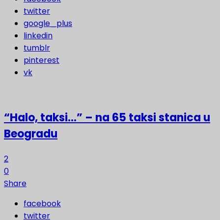
twitter
google_plus
linkedin
tumblr
pinterest
vk
“Halo, taksi…” – na 65 taksi stanica u
Beogradu
2
0
Share
facebook
twitter