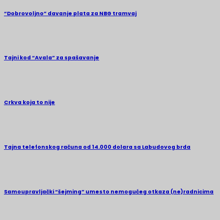
“Dobrovoljno” davanje plata za NBG tramvaj
Tajni kod “Avala” za spašavanje
Crkva koja to nije
Tajna telefonskog računa od 14.000 dolara sa Labudovog brda
Samoupravljački “šejming” umesto nemogućeg otkaza (ne)radnicima