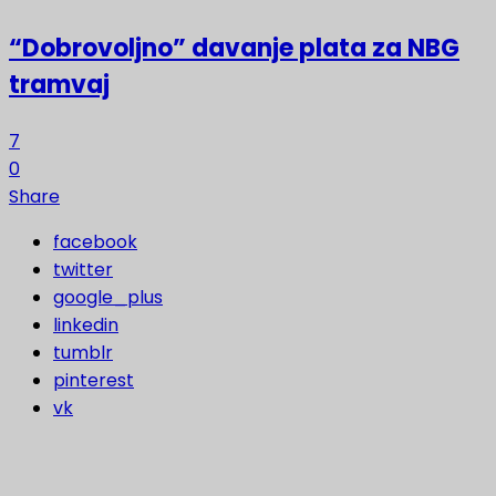
“Dobrovoljno” davanje plata za NBG
tramvaj
7
0
Share
facebook
twitter
google_plus
linkedin
tumblr
pinterest
vk