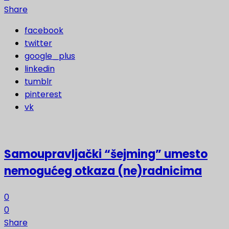
Share
facebook
twitter
google_plus
linkedin
tumblr
pinterest
vk
Samoupravljački “šejming” umesto
nemogućeg otkaza (ne)radnicima
0
0
Share