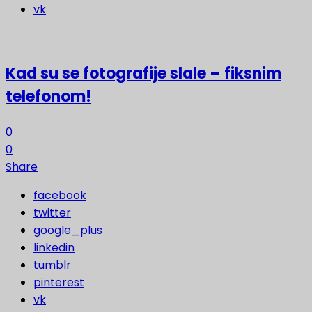
vk
Kad su se fotografije slale – fiksnim
telefonom!
0
0
Share
facebook
twitter
google_plus
linkedin
tumblr
pinterest
vk