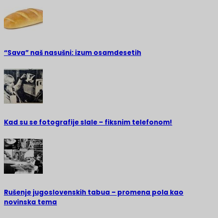
“Sava” naš nasušni: izum osamdesetih
Kad su se fotografije slale – fiksnim telefonom!
Rušenje jugoslovenskih tabua – promena pola kao
novinska tema