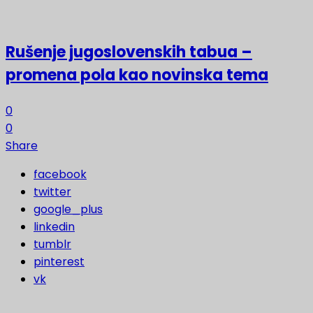
Rušenje jugoslovenskih tabua –
promena pola kao novinska tema
0
0
Share
facebook
twitter
google_plus
linkedin
tumblr
pinterest
vk