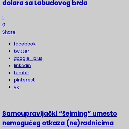
dolara sa Labudovog brda
1
0
Share
facebook
twitter
google_plus
linkedin
tumblr
pinterest
vk
Samoupravljački “šejming” umesto
nemogućeg otkaza (ne)radnicima