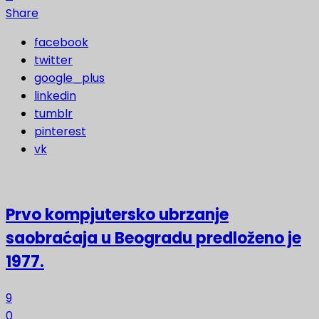
Share
facebook
twitter
google_plus
linkedin
tumblr
pinterest
vk
Prvo kompjutersko ubrzanje
saobraćaja u Beogradu predloženo je
1977.
9
0