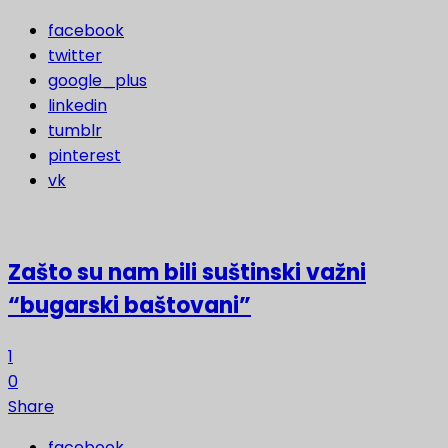
facebook
twitter
google_plus
linkedin
tumblr
pinterest
vk
Zašto su nam bili suštinski važni
“bugarski baštovani”
1
0
Share
facebook