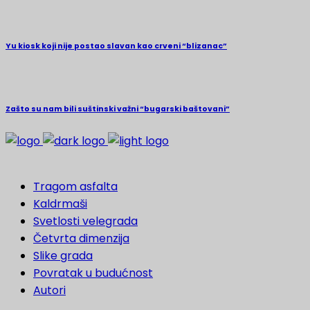
Yu kiosk koji nije postao slavan kao crveni “blizanac”
Zašto su nam bili suštinski važni “bugarski baštovani”
Tragom asfalta
Kaldrmaši
Svetlosti velegrada
Četvrta dimenzija
Slike grada
Povratak u budućnost
Autori