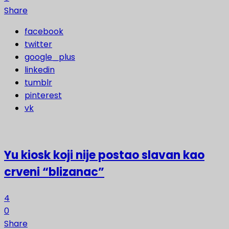
Share
facebook
twitter
google_plus
linkedin
tumblr
pinterest
vk
Yu kiosk koji nije postao slavan kao
crveni “blizanac”
4
0
Share