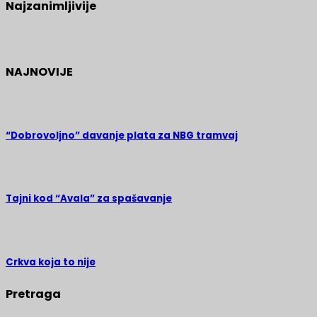
Najzanimljivije
NAJNOVIJE
“Dobrovoljno” davanje plata za NBG tramvaj
Tajni kod “Avala” za spašavanje
Crkva koja to nije
Pretraga