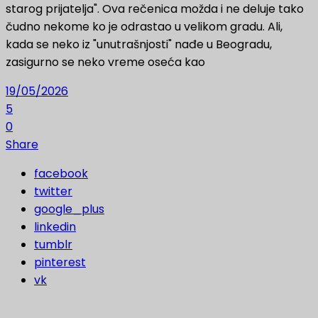
starog prijatelja". Ova rečenica možda i ne deluje tako
čudno nekome ko je odrastao u velikom gradu. Ali,
kada se neko iz "unutrašnjosti" nađe u Beogradu,
zasigurno se neko vreme oseća kao
19/05/2026
5
0
Share
facebook
twitter
google_plus
linkedin
tumblr
pinterest
vk