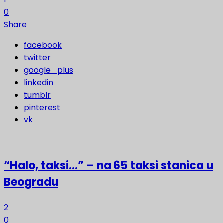
0
Share
facebook
twitter
google_plus
linkedin
tumblr
pinterest
vk
“Halo, taksi…” – na 65 taksi stanica u
Beogradu
2
0