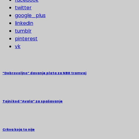
twitter
google_plus
linkedin
tumblr
pinterest
vk
“Dobrovoljno” davanje plata za NBG tramvaj
Tajni kod “Avala” za spašavanje
Crkva koja to nije