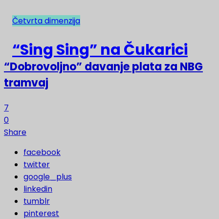
Četvrta dimenzija
NAJNOVIJE
“Sing Sing” na Čukarici
“Dobrovoljno” davanje plata za NBG
tramvaj
7
0
Share
facebook
twitter
google_plus
linkedin
tumblr
pinterest