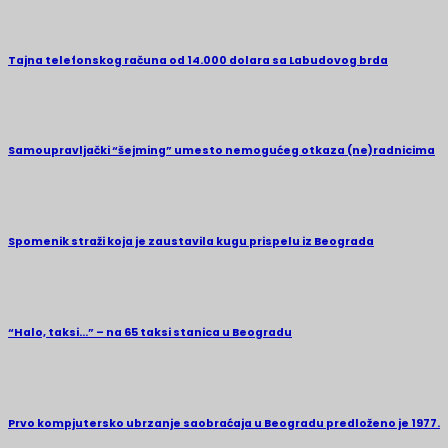
Tajna telefonskog računa od 14.000 dolara sa Labudovog brda
Samoupravljački “šejming” umesto nemogućeg otkaza (ne)radnicima
Spomenik straži koja je zaustavila kugu prispelu iz Beograda
“Halo, taksi…” – na 65 taksi stanica u Beogradu
Prvo kompjutersko ubrzanje saobraćaja u Beogradu predloženo je 1977.