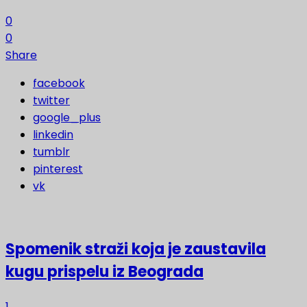
0
0
Share
facebook
twitter
google_plus
linkedin
tumblr
pinterest
vk
Spomenik straži koja je zaustavila
kugu prispelu iz Beograda
1