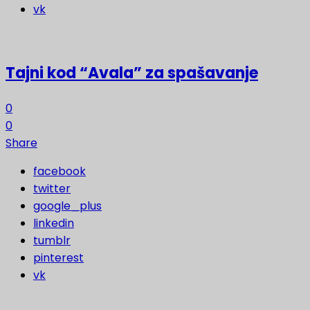
vk
Tajni kod “Avala” za spašavanje
0
0
Share
facebook
twitter
google_plus
linkedin
tumblr
pinterest
vk