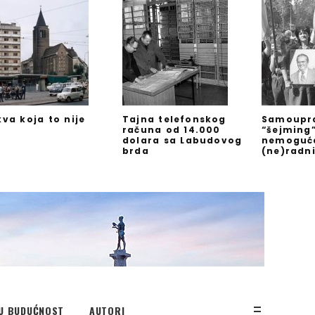
kva koja to nije
Tajna telefonskog
Samoupra
računa od 14.000
“šejming
dolara sa Labudovog
nemoguć
brda
(ne)radn
U BUDUĆNOST
AUTORI