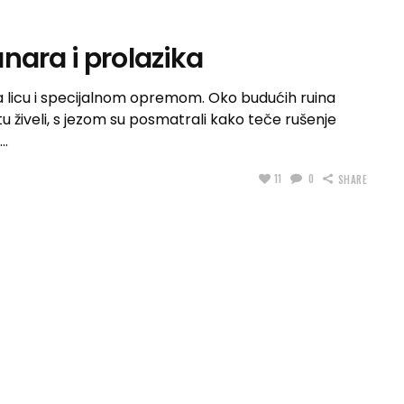
nara i prolazika
na licu i specijalnom opremom. Oko budućih ruina
 tu živeli, s jezom su posmatrali kako teče rušenje
11
0
SHARE