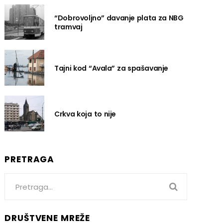
“Dobrovoljno” davanje plata za NBG
tramvaj
Tajni kod “Avala” za spašavanje
Crkva koja to nije
PRETRAGA
Search
for:
DRUŠTVENE MREŽE