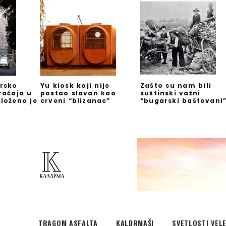
rsko
Yu kiosk koji nije
Zašto su nam bili
raćaja u
postao slavan kao
suštinski važni
loženo je
crveni “blizanac”
“bugarski baštovani
TRAGOM ASFALTA
KALDRMAŠI
SVETLOSTI VEL