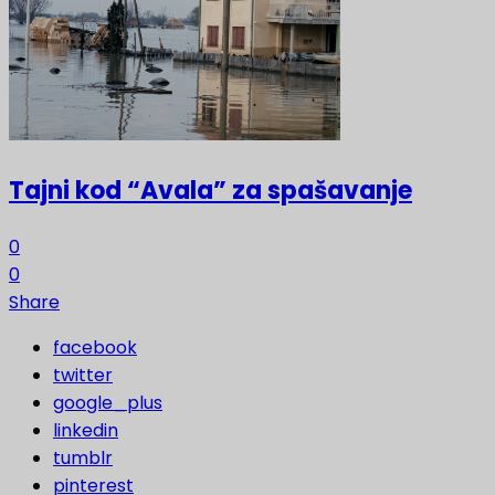
Tajni kod “Avala” za spašavanje
0
0
Share
facebook
twitter
google_plus
linkedin
tumblr
pinterest