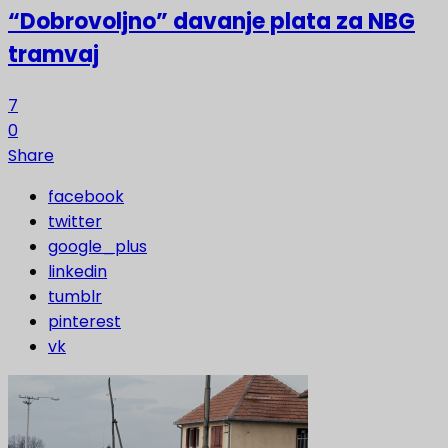
“Dobrovoljno” davanje plata za NBG
tramvaj
7
0
Share
facebook
twitter
google_plus
linkedin
tumblr
pinterest
vk