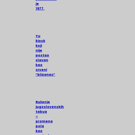
je
1977.
Yu
kiosk
koji
nije
postao
slavan
kao
crveni
“blizanac”
Rušenje
jugoslovenskih
tabua
–
promena
pola
kao