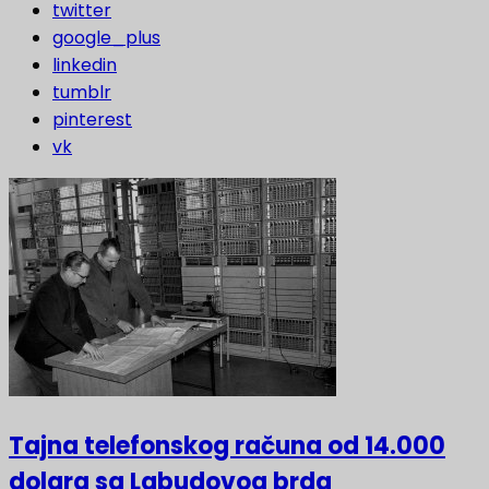
twitter
google_plus
linkedin
tumblr
pinterest
vk
Tajna telefonskog računa od 14.000
dolara sa Labudovog brda