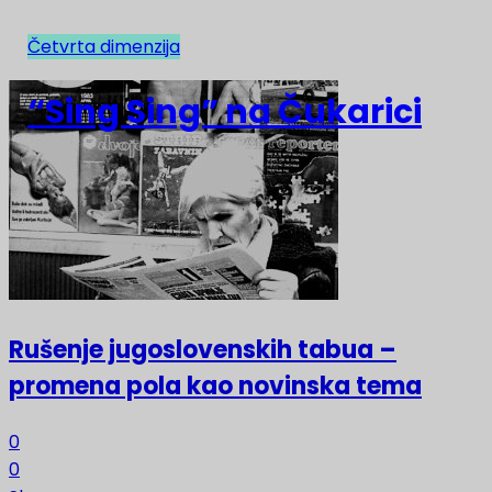
Četvrta dimenzija
NAJNOVIJE
“Sing Sing” na Čukarici
Rušenje jugoslovenskih tabua –
promena pola kao novinska tema
0
0