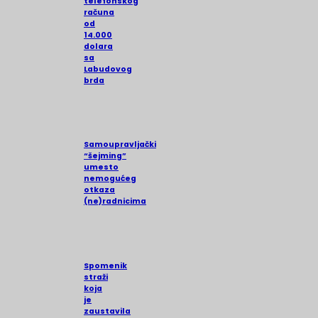
telefonskog
računa
od
14.000
dolara
sa
Labudovog
brda
Samoupravljački
“šejming”
umesto
nemogućeg
otkaza
(ne)radnicima
Spomenik
straži
koja
je
zaustavila