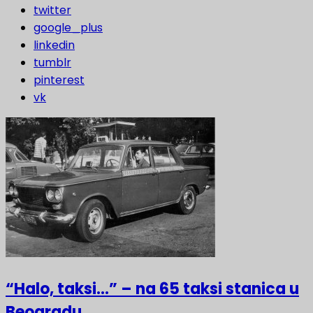
twitter
google_plus
linkedin
tumblr
pinterest
vk
“Halo, taksi…” – na 65 taksi stanica u
Beogradu