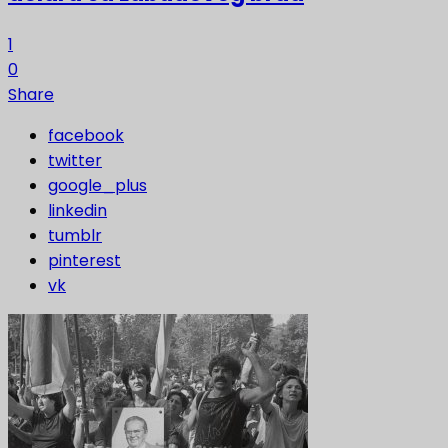
1
0
Share
facebook
twitter
google_plus
linkedin
tumblr
pinterest
vk