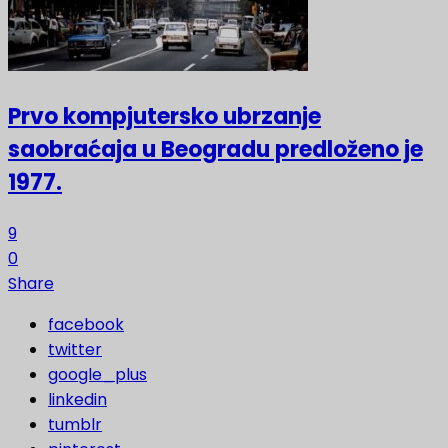
Prvo kompjutersko ubrzanje
saobraćaja u Beogradu predloženo je
1977.
9
0
Share
facebook
twitter
google_plus
linkedin
tumblr