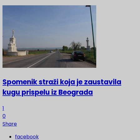
Spomenik straži koja je zaustavila
kugu prispelu iz Beograda
1
0
Share
facebook