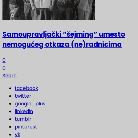
Samoupravljački “šejming” umesto
nemogućeg otkaza (ne)radnicima
0
0
Share
facebook
twitter
google_plus
linkedin
tumblr
pinterest
vk