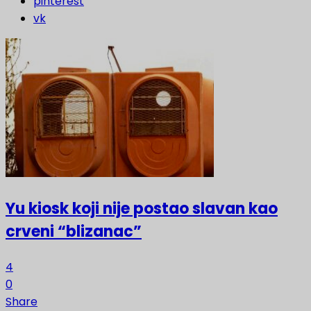
pinterest
vk
Yu kiosk koji nije postao slavan kao
crveni “blizanac”
4
0
Share