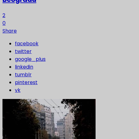
2
0
Share
facebook
twitter
google_plus
linkedin
tumblr
pinterest
vk