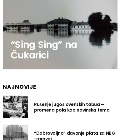
“Sing Sing” na
Čukarici
NAJNOVIJE
Rušenje jugoslovenskih tabua –
promena pola kao novinska tema
“Dobrovoljno” davanje plata za NBG
tramvaj