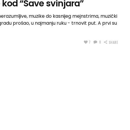
 kod “Save svinjara”
erazumljive, muzike do kasnijeg mejnstrima, muzički
eogradu prošao, u najmanju ruku - trnovit put. A prvi su
7
0
SHARE