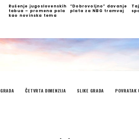
Rušenje jugoslovenskih
“Dobrovoljno” davanje
Ta
tabua – promena pola
plata za NBG tramvaj
sp
kao novinska tema
EGRADA
ČETVRTA DIMENZIJA
SLIKE GRADA
POVRATAK 