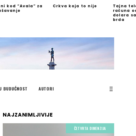
jni kod “Avala” za
Crkva koja to nije
Tajna te
ašavanje
računa o
dolara s
brda
U BUDUĆNOST
AUTORI
NAJZANIMLJIVIJE
ČETVRTA DIMENZIJA