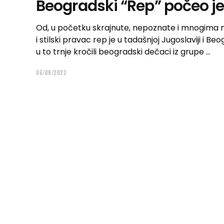
Beogradski “Rep” počeo je
Od, u početku skrajnute, nepoznate i mnogima n
i stilski pravac rep je u tadašnjoj Jugoslaviji i B
u to trnje kročili beogradski dečaci iz grupe
06/08/2022