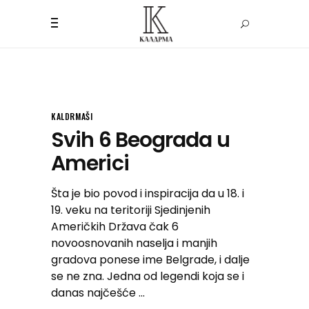
KALDRMAŠI
Svih 6 Beograda u
Americi
Šta je bio povod i inspiracija da u 18. i
19. veku na teritoriji Sjedinjenih
Američkih Država čak 6
novoosnovanih naselja i manjih
gradova ponese ime Belgrade, i dalje
se ne zna. Jedna od legendi koja se i
danas najčešće