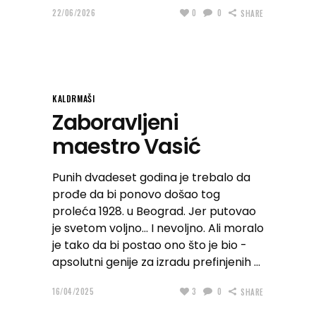
22/06/2026
0
0
SHARE
KALDRMAŠI
Zaboravljeni
maestro Vasić
Punih dvadeset godina je trebalo da
prođe da bi ponovo došao tog
proleća 1928. u Beograd. Jer putovao
je svetom voljno… I nevoljno. Ali moralo
je tako da bi postao ono što je bio -
apsolutni genije za izradu prefinjenih
16/04/2025
3
0
SHARE