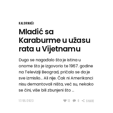
KALDRMAŠI
Mladić sa
Karaburme u užasu
rata u Vijetnamu
Dugo se nagađalo šta je istina u
onome što je izgovorio te 1967. godine
na Televiziji Beograd, pričalo se da je
sve izmislio… Ali nije. Čak ni Amerikanci
nisu demantovali ništa, već su, nekako
se čini, više bili zbunjeni što
17/05/2023
12
0
SHARE