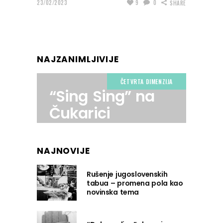
23/02/2023
9
0
SHARE
NAJZANIMLJIVIJE
ČETVRTA DIMENZIJA
“Sing Sing” na
Čukarici
NAJNOVIJE
Rušenje jugoslovenskih
tabua – promena pola kao
novinska tema