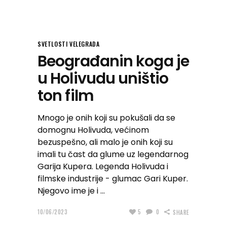
SVETLOSTI VELEGRADA
Beograđanin koga je
u Holivudu uništio
ton film
Mnogo je onih koji su pokušali da se
domognu Holivuda, većinom
bezuspešno, ali malo je onih koji su
imali tu čast da glume uz legendarnog
Garija Kupera. Legenda Holivuda i
filmske industrije - glumac Gari Kuper.
Njegovo ime je i
10/06/2023
5
0
SHARE