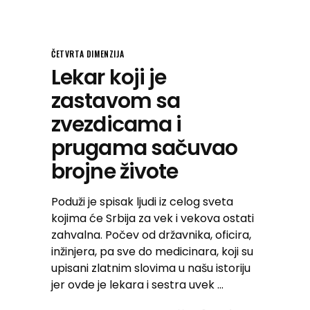
ČETVRTA DIMENZIJA
Lekar koji je
zastavom sa
zvezdicama i
prugama sačuvao
brojne živote
Poduži je spisak ljudi iz celog sveta
kojima će Srbija za vek i vekova ostati
zahvalna. Počev od državnika, oficira,
inžinjera, pa sve do medicinara, koji su
upisani zlatnim slovima u našu istoriju
jer ovde je lekara i sestra uvek