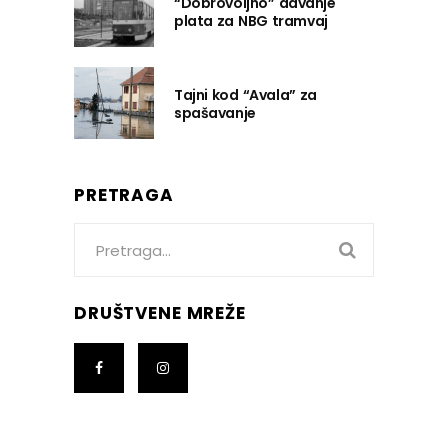
“Dobrovoljno” davanje
plata za NBG tramvaj
Tajni kod “Avala” za
spašavanje
PRETRAGA
Search
for:
DRUŠTVENE MREŽE