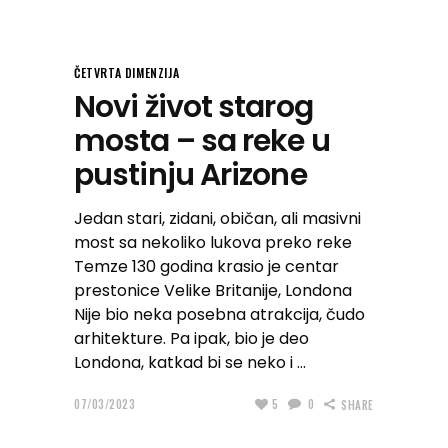
ČETVRTA DIMENZIJA
Novi život starog
mosta – sa reke u
pustinju Arizone
Jedan stari, zidani, običan, ali masivni
most sa nekoliko lukova preko reke
Temze 130 godina krasio je centar
prestonice Velike Britanije, Londona
Nije bio neka posebna atrakcija, čudo
arhitekture. Pa ipak, bio je deo
Londona, katkad bi se neko i
07/03/2023
5
0
SHARE