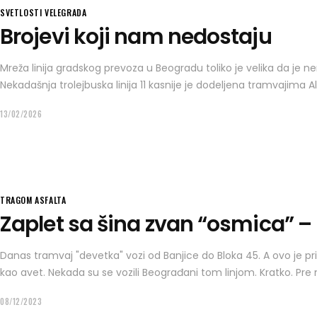
SVETLOSTI VELEGRADA
Brojevi koji nam nedostaju
Mreža linija gradskog prevoza u Beogradu toliko je velika da je
Nekadašnja trolejbuska linija 11 kasnije je dodeljena tramvajima
13/02/2026
TRAGOM ASFALTA
Zaplet sa šina zvan “osmica” – 
Danas tramvaj "devetka" vozi od Banjice do Bloka 45. A ovo je pri
kao avet. Nekada su se vozili Beograđani tom linjom. Kratko. Pre
08/12/2023