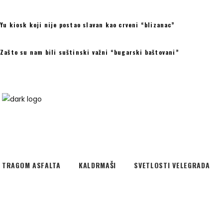
Yu kiosk koji nije postao slavan kao crveni “blizanac”
Zašto su nam bili suštinski važni “bugarski baštovani”
TRAGOM ASFALTA
KALDRMAŠI
SVETLOSTI VELEGRADA