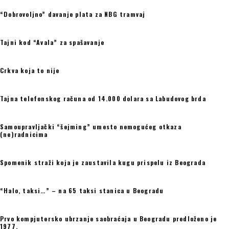
“Dobrovoljno” davanje plata za NBG tramvaj
Tajni kod “Avala” za spašavanje
Crkva koja to nije
Tajna telefonskog računa od 14.000 dolara sa Labudovog brda
Samoupravljački “šejming” umesto nemogućeg otkaza
(ne)radnicima
Spomenik straži koja je zaustavila kugu prispelu iz Beograda
“Halo, taksi…” – na 65 taksi stanica u Beogradu
Prvo kompjutersko ubrzanje saobraćaja u Beogradu predloženo je
1977.