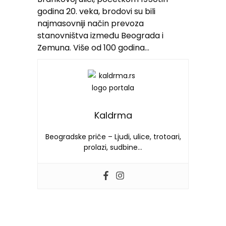
godina 20. veka, brodovi su bili
najmasovniji način prevoza
stanovništva između Beograda i
Zemuna. Više od 100 godina…
Kaldrma
Beogradske priče – Ljudi, ulice, trotoari,
prolazi, sudbine…