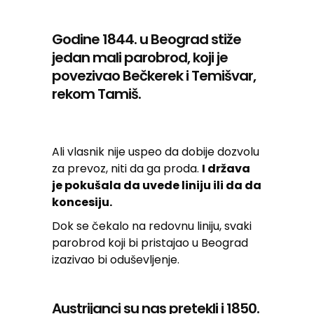
Godine 1844. u Beograd stiže
jedan mali parobrod, koji je
povezivao Bečkerek i Temišvar,
rekom Tamiš.
Ali vlasnik nije uspeo da dobije dozvolu
za prevoz, niti da ga proda.
I država
je pokušala da uvede liniju ili da da
koncesiju.
Dok se čekalo na redovnu liniju, svaki
parobrod koji bi pristajao u Beograd
izazivao bi oduševljenje.
Austrijanci su nas pretekli i 1850.