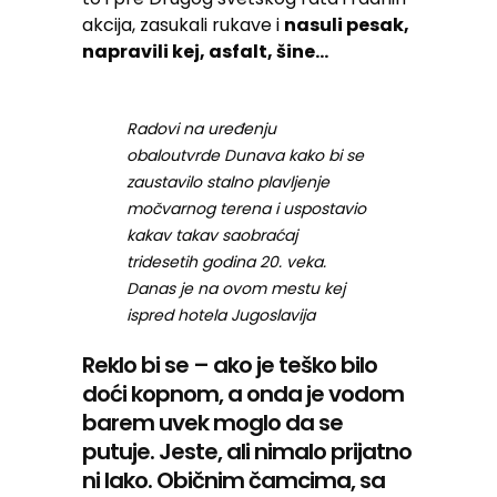
akcija, zasukali rukave i
nasuli pesak,
napravili kej, asfalt, šine…
Radovi na uređenju
obaloutvrde Dunava kako bi se
zaustavilo stalno plavljenje
močvarnog terena i uspostavio
kakav takav saobraćaj
tridesetih godina 20. veka.
Danas je na ovom mestu kej
ispred hotela Jugoslavija
Reklo bi se – ako je teško bilo
doći kopnom, a onda je vodom
barem uvek moglo da se
putuje. Jeste, ali nimalo prijatno
ni lako. Običnim čamcima, sa