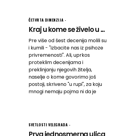
ČETVRTA DIMENZIJA
Kraj u kome se živelo u ...
Pre više od šest decenija molili su
i kumili - "izbacite nas iz psihoze
privremenosti". Ali, uprkos
proteklim decenijama i
preklinjanju njegovih žitelja,
naselje o kome govorimo još
postoji, skriveno "u rupi", za koju
mnogi nemaju pojma ni da je
SVETLOSTI VELEGRADA
Prva jednosmerna ulica