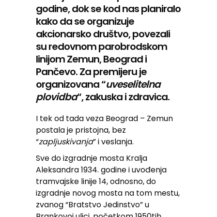
godine, dok se kod nas planiralo
kako da se organizuje
akcionarsko društvo, povezali
su redovnom parobrodskom
linijom Zemun, Beograd i
Pančevo. Za premijeru je
organizovana “
uveselitelna
plovidba
“, zakuska i zdravica.
I tek od tada veza Beograd – Zemun
postala je pristojna, bez
“
zapljuskivanja
” i veslanja.
Sve do izgradnje mosta Kralja
Aleksandra 1934. godine i uvođenja
tramvajske linije 14, odnosno, do
izgradnje novog mosta na tom mestu,
zvanog “Bratstvo Jedinstvo” u
Brankovoj ulici, početkom 1950tih