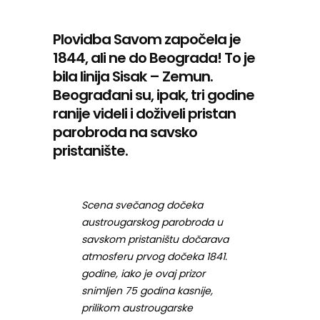
Plovidba Savom započela je
1844, ali ne do Beograda! To je
bila linija Sisak – Zemun.
Beograđani su, ipak, tri godine
ranije videli i doživeli pristan
parobroda na savsko
pristanište.
Scena svečanog dočeka
austrougarskog parobroda u
savskom pristaništu dočarava
atmosferu prvog dočeka 1841.
godine, iako je ovaj prizor
snimljen 75 godina kasnije,
prilikom austrougarske