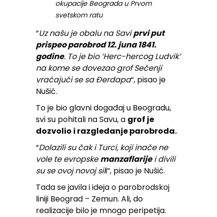
okupacije Beograda u Prvom
svetskom ratu
“
Uz našu je obalu na Savi
prvi put
prispeo parobrod 12. juna 1841.
godine
. To je bio ‘Herc-hercog Ludvik’
na kome se dovezao grof Sečenji
vraćajući se sa Đerdapa
“, pisao je
Nušić.
To je bio glavni događaj u Beogradu,
svi su pohitali na Savu, a
grof je
dozvolio i razgledanje parobroda.
“
Dolazili su čak i Turci, koji inače ne
vole te evropske
manzaflarije
i divili
su se ovoj novoj sil
i”, pisao je Nušić.
Tada se javila i ideja o parobrodskoj
liniji Beograd – Zemun. Ali, do
realizacije bilo je mnogo peripetija.