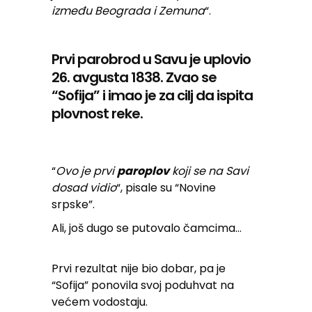
između Beograda i Zemuna
“.
Prvi parobrod u Savu je uplovio
26. avgusta 1838. Zvao se
“Sofija” i imao je za cilj da ispita
plovnost reke.
“
Ovo je prvi
paroplov
koji se na Savi
dosad vidio
“, pisale su “Novine
srpske”.
Ali, još dugo se putovalo čamcima…
Prvi rezultat nije bio dobar, pa je
“Sofija” ponovila svoj poduhvat na
većem vodostaju.