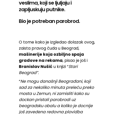
veslima, koji se ljuljaju i
zapljuskuju putnike.
Bio je potreban parobrod.
O tome kako je izgledao dolazak ovog,
zaista pravog čuda u Beograd,
mašinerije
koja ozbiljno spaja
gradove
na rekama
, pisao je još i
Branislav Nušić
u knjizi “
Stari
Beograd”.
“
Ne mogu današnji Beograđani, koji
sad za nekoliko minuta preleću preko
mosta u Zemun, ni zamisliti kako su
dockan pristali parobrodi uz
beogradsku obalu a koliko je docnije
još zavedena redovna plovidba