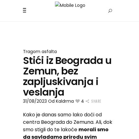
Tragom asfalta
Stići iz Beograda u
Zemun, bez
zapljuskivanja i
veslanja
31/08/2023
Od
Kaldrma
4
SHARE
Kako je danas samo lako doći od
centra Beograda do Zemuna. Ali, dok
smo stigli do te lakoće
morali smo
da savladamo prirodu svim