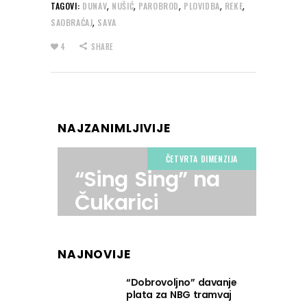
,
,
,
,
,
TAGOVI:
DUNAV
NUŠIĆ
PAROBROD
PLOVIDBA
REKE
,
SAOBRAĆAJ
SAVA
4
SHARE
NAJZANIMLJIVIJE
ČETVRTA DIMENZIJA
“Sing Sing” na
Čukarici
NAJNOVIJE
“Dobrovoljno” davanje
plata za NBG tramvaj