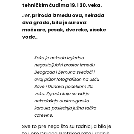
tehničkim čudima 19. i 20. veka.
Jer,
priroda između ova, nekada
dva grada, bila je surova:
močvare, pesak, dve reke, visoke
vode
…
Kako je nekada izgledao
negostoljubivi prostor između
Beograda i Zemuna svedoči i
ovaj prizor fotografisan na ušću
Save i Dunava početkom 20.
veka. Zgrada koja se vidi je
nekadašnja austrougarska
karaula, poslednja južna tačka
carevine
.
Sve to pre nego što su radnici, a bilo je
to i pre Drugog svetskog rata i radnih