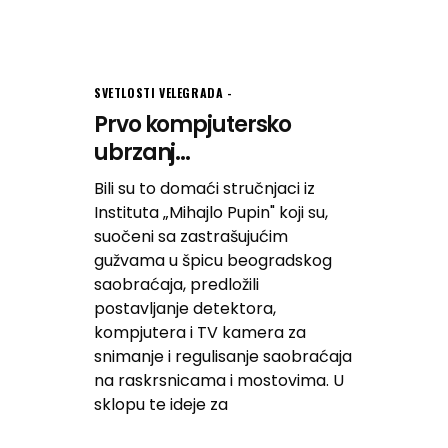
SVETLOSTI VELEGRADA
Prvo kompjutersko
ubrzanj...
Bili su to domaći stručnjaci iz
Instituta „Mihajlo Pupin" koji su,
suočeni sa zastrašujućim
gužvama u špicu beogradskog
saobraćaja, predložili
postavljanje detektora,
kompjutera i TV kamera za
snimanje i regulisanje saobraćaja
na raskrsnicama i mostovima. U
sklopu te ideje za