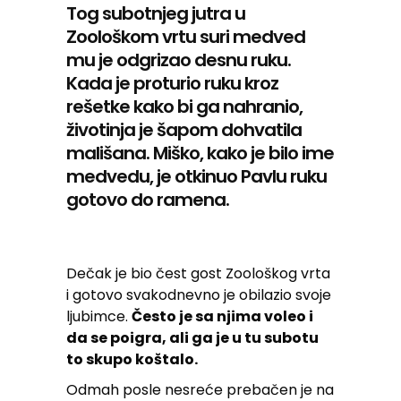
Tog subotnjeg jutra u
Zoološkom vrtu suri medved
mu je odgrizao desnu ruku.
Kada je proturio ruku kroz
rešetke kako bi ga nahranio,
životinja je šapom dohvatila
mališana. Miško, kako je bilo ime
medvedu, je otkinuo Pavlu ruku
gotovo do ramena.
Dečak je bio čest gost Zoološkog vrta
i gotovo svakodnevno je obilazio svoje
ljubimce.
Često je sa njima voleo i
da se poigra, ali ga je u tu subotu
to skupo koštalo.
Odmah posle nesreće prebačen je na