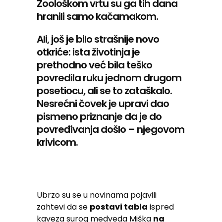
Zoološkom vrtu su ga tih dana
hranili samo kačamakom.
Ali, još je bilo strašnije novo
otkriće: ista životinja je
prethodno već bila teško
povredila ruku jednom drugom
posetiocu, ali se to zataškalo.
Nesrećni čovek je upravi dao
pismeno priznanje da je do
povređivanja došlo – njegovom
krivicom.
Ubrzo su se u novinama pojavili
zahtevi da se
postavi tabla
ispred
kaveza surog medveda Miška
na