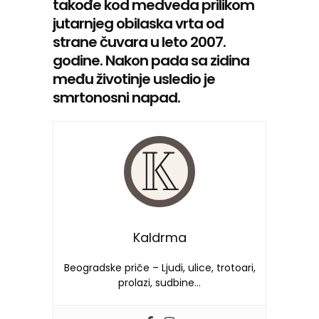
takođe kod medveda prilikom
jutarnjeg obilaska vrta od
strane čuvara u leto 2007.
godine. Nakon pada sa zidina
među životinje usledio je
smrtonosni napad.
Kaldrma
Beogradske priče – Ljudi, ulice, trotoari,
prolazi, sudbine…