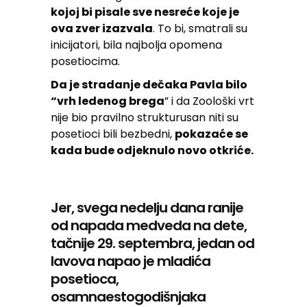
kojoj bi pisale sve nesreće koje je
ova zver izazvala
. To bi, smatrali su
inicijatori, bila najbolja opomena
posetiocima.
Da je stradanje dečaka Pavla bilo
“vrh ledenog brega
” i da Zoološki vrt
nije bio pravilno strukturusan niti su
posetioci bili bezbedni,
pokazaće se
kada bude odjeknulo novo otkriće.
Jer, svega nedelju dana ranije
od napada medveda na dete,
tačnije 29. septembra, jedan od
lavova napao je mladića
posetioca,
osamnaestogodišnjaka