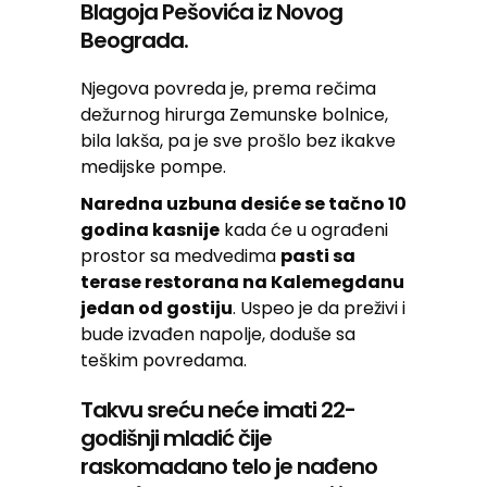
Blagoja Pešovića iz Novog
Beograda.
Njegova povreda je, prema rečima
dežurnog hirurga Zemunske bolnice,
bila lakša, pa je sve prošlo bez ikakve
medijske pompe.
Naredna uzbuna desiće se tačno 10
godina kasnije
kada će u ograđeni
prostor sa medvedima
pasti sa
terase restorana na Kalemegdanu
jedan od gostiju
. Uspeo je da preživi i
bude izvađen napolje, doduše sa
teškim povredama.
Takvu sreću neće imati 22-
godišnji mladić čije
raskomadano telo je nađeno