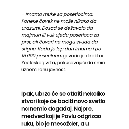
–
Imamo muke sa posetiocima.
Poneke čovek ne može nikako da
urazumi. Dosad se dešavalo da
majmun ili vuk ujedu posetioca za
prst, ali čuvari ne mogu svuda da
stignu. Kada je lep dan imamo i po
15.000 posetilaca
, govorio je direktor
Zoološkog vrta, pokuśavajući da smiri
uznemirenu javnost.
Ipak, ubrzo će se otkriti nekoliko
stvari koje će baciti novo svetlo
na nemio događaj. Najpre,
medved koji je Pavlu odgrizao
ruku, bio je mesožder, a u