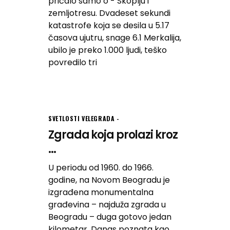
pričalo samo o - Skoplju i
zemljotresu. Dvadeset sekundi
katastrofe koja se desila u 5.17
časova ujutru, snage 6.1 Merkalija,
ubilo je preko 1.000 ljudi, teško
povredilo tri
SVETLOSTI VELEGRADA
Zgrada koja prolazi kroz
...
U periodu od 1960. do 1966.
godine, na Novom Beogradu je
izgrađena monumentalna
građevina – najduža zgrada u
Beogradu – duga gotovo jedan
kilometar. Danas poznata kao