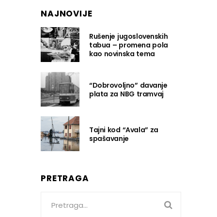
NAJNOVIJE
Rušenje jugoslovenskih
tabua – promena pola
kao novinska tema
“Dobrovoljno” davanje
plata za NBG tramvaj
Tajni kod “Avala” za
spašavanje
PRETRAGA
Search
for: