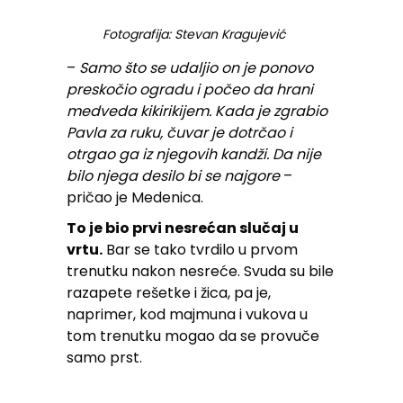
Fotografija: Stevan Kragujević
–
Samo što se udaljio on je ponovo
preskočio ogradu i počeo da hrani
medveda kikirikijem. Kada je zgrabio
Pavla za ruku, čuvar je dotrčao i
otrgao ga iz njegovih kandži. Da nije
bilo njega desilo bi se najgore
–
pričao je Medenica.
To je bio prvi nesrećan slučaj u
vrtu.
Bar se tako tvrdilo u prvom
trenutku nakon nesreće. Svuda su bile
razapete rešetke i žica, pa je,
naprimer, kod majmuna i vukova u
tom trenutku mogao da se provuče
samo prst.