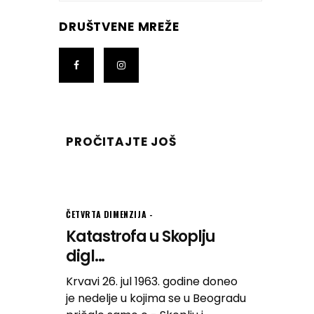
DRUŠTVENE MREŽE
PROČITAJTE JOŠ
ČETVRTA DIMENZIJA
Katastrofa u Skoplju
digl...
Krvavi 26. jul 1963. godine doneo
je nedelje u kojima se u Beogradu