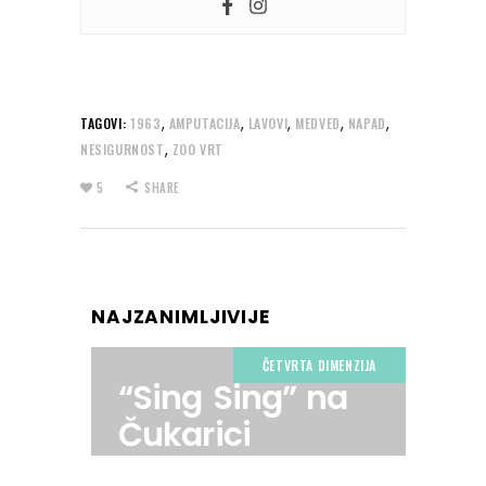
,
,
,
,
,
TAGOVI:
1963
AMPUTACIJA
LAVOVI
MEDVED
NAPAD
,
NESIGURNOST
ZOO VRT
5
SHARE
NAJZANIMLJIVIJE
ČETVRTA DIMENZIJA
“Sing Sing” na
Čukarici