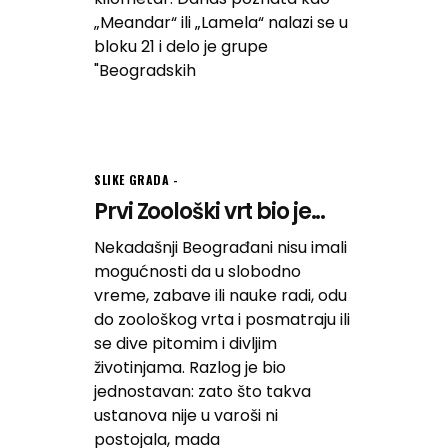
„Meandar“ ili „Lamela“ nalazi se u
bloku 21 i delo je grupe
"Beogradskih
SLIKE GRADA
Prvi Zoološki vrt bio je...
Nekadašnji Beograđani nisu imali
mogućnosti da u slobodno
vreme, zabave ili nauke radi, odu
do zoološkog vrta i posmatraju ili
se dive pitomim i divljim
životinjama. Razlog je bio
jednostavan: zato što takva
ustanova nije u varoši ni
postojala, mada