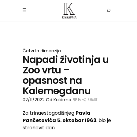
Četvrta dimenzija
Napadi životinja u
Zoo vrtu –
opasnost na
Kalemegdanu
02/11/2022
Od
Kaldrma
5
SHARE
Za trinaestogodišnjeg
Pavla
Pančetovića
5. oktobar 1963
. bio je
strahovit dan.