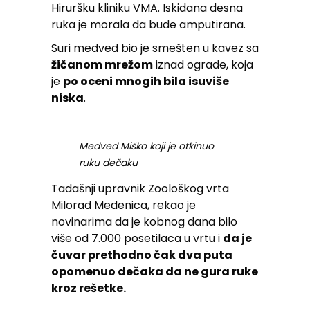
Hiruršku kliniku VMA. Iskidana desna
ruka je morala da bude amputirana.
Suri medved bio je smešten u kavez sa
žičanom mrežom
iznad ograde, koja
je
po oceni mnogih bila isuviše
niska
.
Medved Miško koji je otkinuo
ruku dečaku
Tadašnji upravnik Zoološkog vrta
Milorad Medenica, rekao je
novinarima da je kobnog dana bilo
više od 7.000 posetilaca u vrtu i
da je
čuvar prethodno čak dva puta
opomenuo dečaka da ne gura ruke
kroz rešetke.