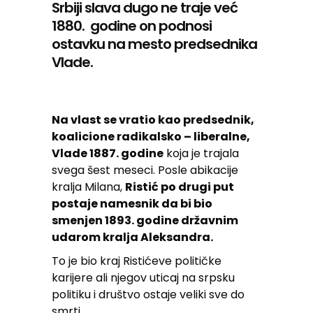
Srbiji slava dugo ne traje već
1880. godine on podnosi
ostavku na mesto predsednika
Vlade.
Na vlast se vratio kao predsednik,
koalicione radikalsko – liberalne,
Vlade 1887. godine
koja je trajala
svega šest meseci. Posle abikacije
kralja Milana,
Ristić po drugi put
postaje namesnik da bi bio
smenjen 1893. godine državnim
udarom kralja Aleksandra.
To je bio kraj Ristićeve političke
karijere ali njegov uticaj na srpsku
politiku i društvo ostaje veliki sve do
smrti.