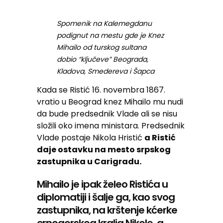
Spomenik na Kalemegdanu
podignut na mestu gde je Knez
Mihailo od turskog sultana
dobio “ključeve” Beograda,
Kladova, Smedereva i Šapca
Kada se Ristić 16. novembra 1867.
vratio u Beograd knez Mihailo mu nudi
da bude predsednik Vlade ali se nisu
složili oko imena ministara. Predsednik
Vlade postaje Nikola Hristić
a Ristić
daje ostavku na mesto srpskog
zastupnika u Carigradu.
Mihailo je ipak želeo Ristića u
diplomatiji i šalje ga, kao svog
zastupnika, na krštenje kćerke