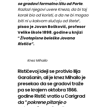
se gradovi formalno ištu od Porte
.
Razlozi njegovi uvere Kneza, da bi taj
korak bio od koristi, a da ne bi mogao
biti ni u kakvom slučaju od štete
”,
pisao je Jovan Bošković, profesor
Velike škole 1898. godine u knjizi
”
Životopisne beleške Jovana
Ristića”.
Knez Mihailo
Ristićevoj ideji se protivio Ilija
Garašanin, ali je knez Mihailo je
presekao da se gradovi traže
pa se krajem oktobra 1866.
godine Ristić vratio u Carigrad
da ”
pokrene pitanje o