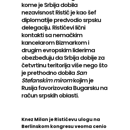
kome je Srbija dobila
nezavisnost Ristić je kao šef
diplomatije predvodio srpsku
delegaciju. Ristićevi lični
kontakti sa nemačkim
kancelarom Bizmarkom i
drugim evropskim liderima
obezbeđuju da Srbija dobije za
četvrtinu teritorija više nego što
je prethodno dobila
San
Stefanskim mirom
kojim je
Rusija favorizovala Bugarsku na
račun srpskih oblasti.
Knez Milan je Ristićevu ulogu na
Berlinskom kongresu veoma cenio