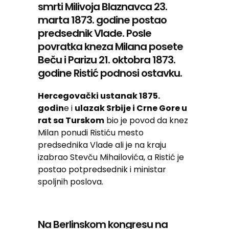
smrti Milivoja Blaznavca 23.
marta 1873. godine postao
predsednik Vlade. Posle
povratka kneza Milana posete
Beču i Parizu 21. oktobra 1873.
godine Ristić podnosi ostavku.
Hercegovački ustanak 1875.
godin
e i
ulazak Srbije i Crne Gore u
rat sa Turskom
bio je povod da knez
Milan ponudi Ristiću mesto
predsednika Vlade ali je na kraju
izabrao Stevču Mihailovića, a Ristić je
postao potpredsednik i ministar
spoljnih poslova.
Na Berlinskom kongresu na