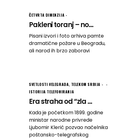
ČETVRTA DIMENZIJA
Pakleni toranj – no...
Pisani izvori i foto arhiva pamte
dramatične požare u Beogradu,
ali narod ih brzo zaboravi
SVETLOSTI VELEGRADA
,
TELEKOM SRBIJA -
ISTORIJA TELEFONIRANJA
Era straha od “zla ...
Kada je početkom 1899. godine
ministar narodne privrede
Ljubomir Klerić pozvao načelnika
poštansko-telegrafskog