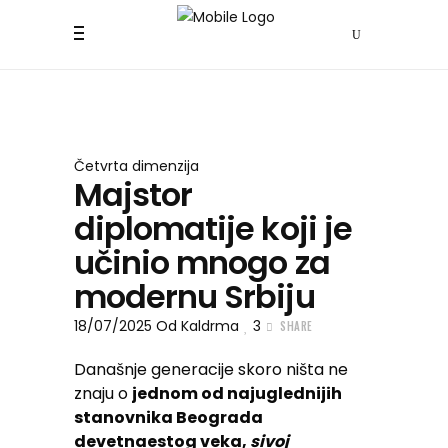
Četvrta dimenzija
Majstor
diplomatije koji je
učinio mnogo za
modernu Srbiju
18/07/2025
Od
Kaldrma
3
SHARE
Današnje generacije skoro ništa ne
znaju o
jednom od najuglednijih
stanovnika Beograda
devetnaestog veka,
sivoj