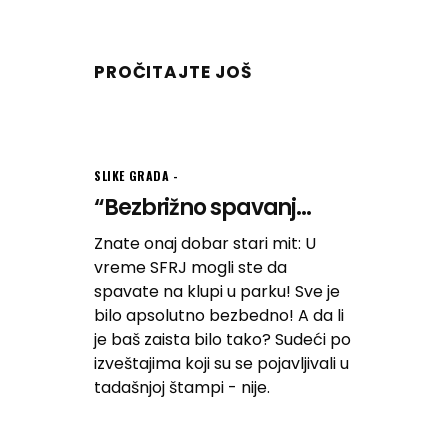
PROČITAJTE JOŠ
SLIKE GRADA
“Bezbrižno spavanj...
Znate onaj dobar stari mit: U
vreme SFRJ mogli ste da
spavate na klupi u parku! Sve je
bilo apsolutno bezbedno! A da li
je baš zaista bilo tako? Sudeći po
izveštajima koji su se pojavljivali u
tadašnjoj štampi - nije.