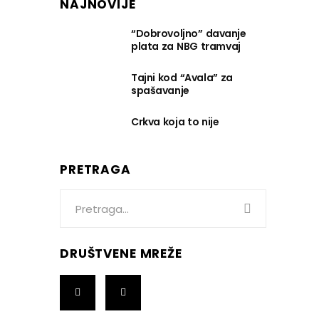
NAJNOVIJE
“Dobrovoljno” davanje
plata za NBG tramvaj
Tajni kod “Avala” za
spašavanje
Crkva koja to nije
PRETRAGA
Search
for:
DRUŠTVENE MREŽE