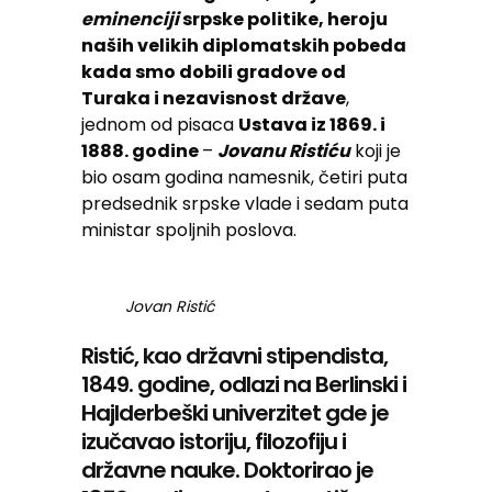
eminenciji
srpske politike, heroju
naših velikih diplomatskih pobeda
kada smo dobili gradove od
Turaka i nezavisnost države
,
jednom od pisaca
Ustava iz 1869. i
1888. godine
–
Jovanu Ristiću
koji je
bio osam godina namesnik, četiri puta
predsednik srpske vlade i sedam puta
ministar spoljnih poslova.
Jovan Ristić
Ristić, kao državni stipendista,
1849. godine, odlazi na Berlinski i
Hajlderbeški univerzitet gde je
izučavao istoriju, filozofiju i
državne nauke. Doktorirao je