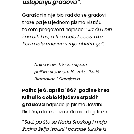
ustupanju gradova”.
Garašanin nije bio rad da se gradovi
traže pa je u jednom pismo Ristiću
tokom pregovora napisao: ”
Ja ću i biti
i ne biti kriv, a ti za celo hoćeš, ako
Porta iole izneveri svoja obećanja”.
Najmoćnije ličnosti srpske
politike sredinom 19. veka: Ristić,
Blaznavac i Garašanin
Pošto je 6. aprila 1867. godine knez
Mihailo dobio ključeve srpskih
gradova
napisao je pismo Jovanu
Ristiću, u kome, između ostalog, kaže:
”
Sad, po što se Nada Srpskog i moja
žudna želja ispuni i posade turske iz