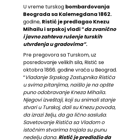
U vreme turskog
bombardovanja
Beograda sa Kalemegdana 1862.
godine,
Ristić je predlagao Knezu
Mihailu i srpskoj vladi ”
da zvanično
i javno zahteva rušenje turskih
utvrđenja u gradovima”
.
Pre pregovora sa Turskom, uz
posredovanje velikih sila, Ristić se
oktobra 1866. godine vraća u Beograd.
”
Vladanje Srpskog Zastupnika Ristića
u svima pitanjima, naišlo je na opšte
puno odobravanje Kneza Mihaila.
Njegovi izveštaji, koji su snimali stanje
stvari u Turskoj, dali su Knezu povoda,
da izrazi želju, da ga lično sasluša
.
Savetovanje Ristića sa Vladom o
istočnim stvarima trajala su punu
nedelju dana.
Ristić je predložio da