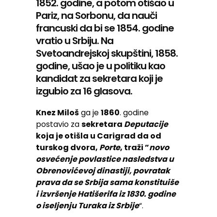
1852. godine, a potom otišao u
Pariz, na Sorbonu, da nauči
francuski da bi se 1854. godine
vratio u Srbiju. Na
Svetoandrejskoj skupštini, 1858.
godine, ušao je u politiku kao
kandidat za sekretara koji je
izgubio za 16 glasova.
Knez Miloš
ga je
1860
. godine
postavio za
sekretara
Deputacije
koja je otišla u Carigrad da od
turskog dvora,
Porte
, traži ”
novo
osvećenje povlastice nasledstva u
Obrenovićevoj dinastiji, povratak
prava da se Srbija sama konstituiše
i izvršenje Hatišerifa iz 1830. godine
o iseljenju Turaka iz Srbije
“.