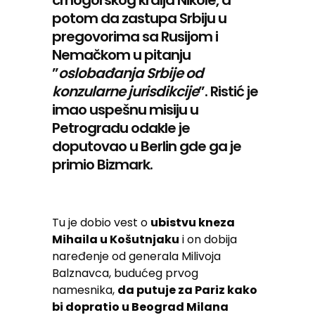
crnogorskog kralja Nikole, a
potom da zastupa Srbiju u
pregovorima sa Rusijom i
Nemačkom u pitanju
”
oslobađanja Srbije od
konzularne jurisdikcije
”. Ristić je
imao uspešnu misiju u
Petrogradu odakle je
doputovao u Berlin gde ga je
primio Bizmark.
Tu je dobio vest o
ubistvu kneza
Mihaila u Košutnjaku
i on dobija
naređenje od generala Milivoja
Balznavca, budućeg prvog
namesnika,
da putuje za Pariz kako
bi dopratio u Beograd Milana