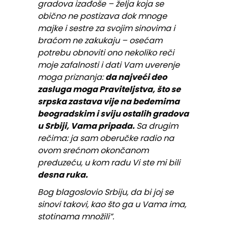
gradova izađoše – želja koja se
obično ne postizava dok mnoge
majke i sestre za svojim sinovima i
braćom ne zakukaju – osećam
potrebu obnoviti ono nekoliko reči
moje zafalnosti i dati Vam uverenje
moga priznanja:
da najveći deo
zasluga moga Praviteljstva, što se
srpska zastava vije na bedemima
beogradskim i sviju ostalih gradova
u Srbiji, Vama pripada.
Sa drugim
rečima: ja sam oberučke radio na
ovom srećnom okončanom
preduzeću, u kom radu Vi ste mi bili
desna ruka.
Bog blagoslovio Srbiju, da bi joj se
sinovi takovi, kao što ga u Vama ima,
stotinama množili”.