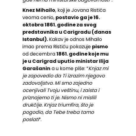
Knez Mihailo
, koji je Jovana Ristića
veoma cenio,
postavio ga je 16.
oktobra 1861. godine za svog
predstavnika u Carigradu (danas
Istanbul).
Kakav je odnos Mihailo
imao prema Ristiću pokazuje
pismo
od decembra
1861. godine koje mu
je u Carigrad uputio ministar Ilija
Garašanin
a u kome piše: ”
Knjaz mi
je zapovedio da Ti izrazim njegovo
zadovoljstvo. Mi smo zajedno
ocenjivali Tvoju veštinu, i zaista i
priznajemo ti je. Nismo ni mislili
drukčije. Knjaz triumfira, što je
pogodio, da Tebe treba tamo
poslati
”.