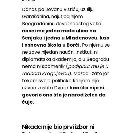
Danas po Jovanu Ristiću, uz Iliju
Garašanina, najuticajnijem
Beograđaninu devetnaestog veka
nose ime jedna mala ulica na
Senjaku i jedna u Mladenovcu, kao
i osnovna škola u Borči.
Po njemu se
ne zove nijedan naučni institut, ni
diplomatska akademija, a u Beogradu
nema ni spomenik (
podignut mu je u
rodnom Kragujevcu
). Možda i zato jer
tokom svoje političke karijere nije
uživao zaštitu Dvora
kao što nije ni
govorio ono što je narod želeo da
čuje.
Nikada nije bio prvi izbor ni