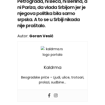
Petrograda, ni Beča, ni Berlina, a
ni Pariza, da vlada Srbijom jer je
njegova politika bila samo
srpska. A to se u Srbiji nikada
nije praštalo.
Autor:
Goran Vesić
Kaldrma
Beogradske priče – Ljudi, ulice, trotoari,
prolazi, sudbine…