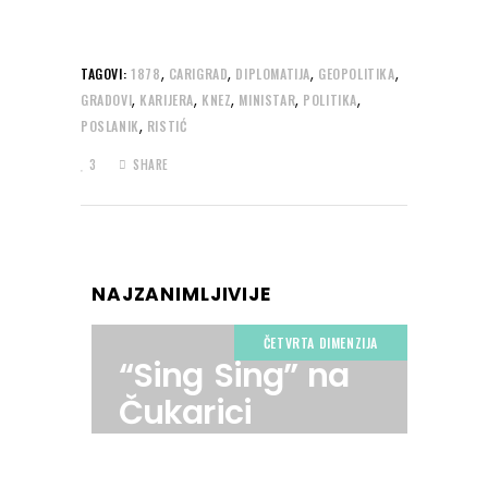
,
,
,
,
TAGOVI:
1878
CARIGRAD
DIPLOMATIJA
GEOPOLITIKA
,
,
,
,
,
GRADOVI
KARIJERA
KNEZ
MINISTAR
POLITIKA
,
POSLANIK
RISTIĆ
3
SHARE
NAJZANIMLJIVIJE
ČETVRTA DIMENZIJA
“Sing Sing” na
Čukarici