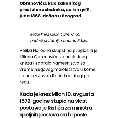
Obrenovića, kao zakonitog
prestolonaslednika, sa kim je 11.
juna 1868. došao u Beograd.
Mladi knez Milan Obrenović,
budući prvi kralj moderne Srbije
Velika Narodna skupština proglasila je
Milana Obrenovića za naslednog
kneza i izabrala Namesništvo za
vreme njegovog maloletstva u kome
se nalazi Jovan Ristić kao drugi po
redu.
Kada je knez Milan 10. avgusta
1872. godine stupio na vlast
postavio je Ristića za ministra
spoljnih poslova da bi posle