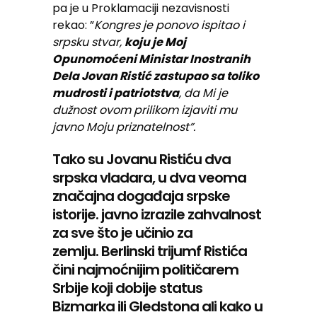
pa je u Proklamaciji nezavisnosti
rekao: ”
Kongres je ponovo ispitao i
srpsku stvar,
koju je Moj
Opunomoćeni Ministar Inostranih
Dela Jovan Ristić zastupao sa toliko
mudrosti i patriotstva
, da Mi je
dužnost ovom prilikom izjaviti mu
javno Moju priznatelnost”.
Tako su Jovanu Ristiću dva
srpska vladara, u dva veoma
značajna događaja srpske
istorije. javno izrazile zahvalnost
za sve što je učinio za
zemlju. Berlinski trijumf Ristića
čini najmoćnijim političarem
Srbije koji dobije status
Bizmarka ili Gledstona ali kako u