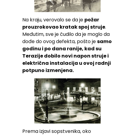
Na kraju, verovalo se da je
požar
prouzrokovao kratak spoj struje
.
Međutim, sve je čudilo da je moglo da
dođe do ovog defekta, pošto je
samo
godinu i po dana ranije, kad su
Terazije dobilo novi napon struje i
električna instalacija u ovoj radnji
potpuno izmenjena.
Prema izjavi sopstvenika, oko