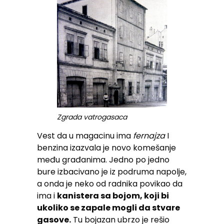
Zgrada vatrogasaca
Vest da u magacinu ima
fernajza
I
benzina izazvala je novo komešanje
među građanima. Jedno po jedno
bure izbacivano je iz podruma napolje,
a onda je neko od radnika povikao da
ima i
kanistera sa bojom, koji bi
ukoliko se zapale mogli da stvare
gasove.
Tu bojazan ubrzo je rešio