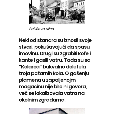
Pašićeva ulica
Neki od stanara su iznosli svoje
stvari, pokušavajući da spasu
imovinu. Drugi su zgrabili kofe i
kante i gasili vatru. Tada su sa
“Kolarca” bukvalno doletela
troja požarnih kola. O gašenju
plamena u zapaljenojm
magacinu nije bilo ni govora,
već se lokalizovala vatra na
okolnim zgradama.