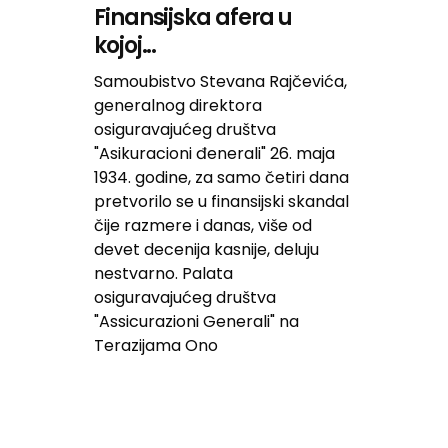
Finansijska afera u
kojoj...
Samoubistvo Stevana Rajčevića,
generalnog direktora
osiguravajućeg društva
"Asikuracioni đenerali" 26. maja
1934. godine, za samo četiri dana
pretvorilo se u finansijski skandal
čije razmere i danas, više od
devet decenija kasnije, deluju
nestvarno. Palata
osiguravajućeg društva
"Assicurazioni Generali" na
Terazijama Ono