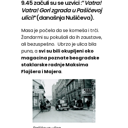
9.45 začuli su se uzvici :”
Vatra!
Vatra! Gori zgrada u Pašićevoj
ulici!
”(današnja Nušićeva).
Masa je počela da se komeša i trči.
Žandarmi su pokušali da ih zaustave,
ali bezuspešno. Ubrzo je ulica bila
puna, a
svi su bili okupljeni oko
magacina poznate beogradske
staklarske radnje Maksima
Flajšera i Majera
.