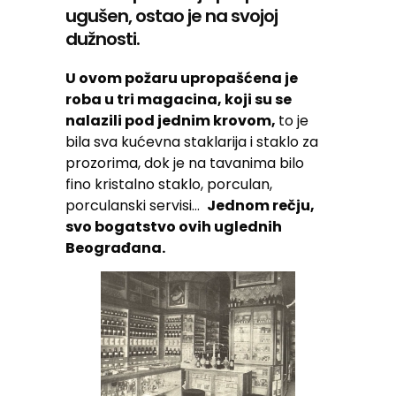
ugušen, ostao je na svojoj
dužnosti.
U ovom požaru upropašćena je
roba u tri magacina, koji su se
nalazili pod jednim krovom,
to je
bila sva kućevna staklarija i staklo za
prozorima, dok je na tavanima bilo
fino kristalno staklo, porculan,
porculanski servisi…
Jednom rečju,
svo bogatstvo ovih uglednih
Beograđana.