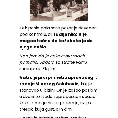
Tek posle pola sata požar je doveden
pod kontrolu, ali
i dalje niko nije
mogao tačno da kaže kako je do
njega došlo
.
Verujem da je neko moju radnju
potpalio. Ubacio sa strane vatru
–
sumnjao je Flajšer.
Vatru je prvi primetio upravo šegrt
radnje Miodrag Golubović,
koji je
stanovao u blizini. On je izašao poslom
u dvorište i tada zaprepašćen spazio
kako iz magacina u prizemlju, uz jak
tresak, kulja gust, crn dim.