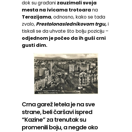
dok su građani
zauzimali svoja
mesta na ivicama trotoara
na
Terazijama
, odnosno, kako se tada
zvalo,
Prestolonaslednikovom trgu,
i
tiskali se da uhvate što bolju poziciju –
odjednom je počeo da ih guši crni
gusti dim.
Crna garež letela je na sve
strane, beli čaršavi ispred
“Kazine” za trenutak su
promenili boju, a negde oko