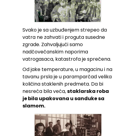
Svako je sa uzbuđenjem strepeo da
vatra ne zahvati i proguta susedne
zgrade. Zahvaljujući samo
nadčovečanskim naporima
vatrogasaca, katastrofa je sprečena.
Od jake temperature, u magacinu i na
tavanu prsla je u paramparčad velika
količina staklenih predmeta. Da bi
nesreća bila veća,
staklarska roba
je bila upakovana u sanduke sa
slamom.