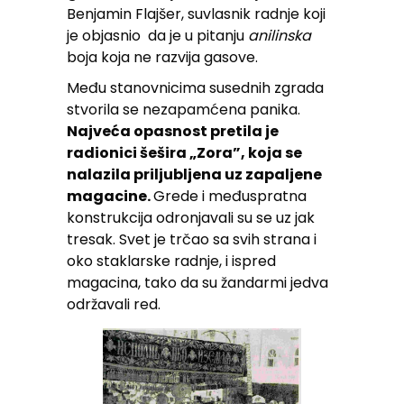
Benjamin Flajšer, suvlasnik radnje koji
je objasnio da je u pitanju
anilinska
boja koja ne razvija gasove.
Među stanovnicima susednih zgrada
stvorila se nezapamćena panika.
Najveća opasnost pretila je
radionici šešira „Zora”, koja se
nalazila priljubljena uz zapaljene
magacine.
Grede i međuspratna
konstrukcija odronjavali su se uz jak
tresak. Svet je trčao sa svih strana i
oko staklarske radnje, i ispred
magacina, tako da su žandarmi jedva
održavali red.