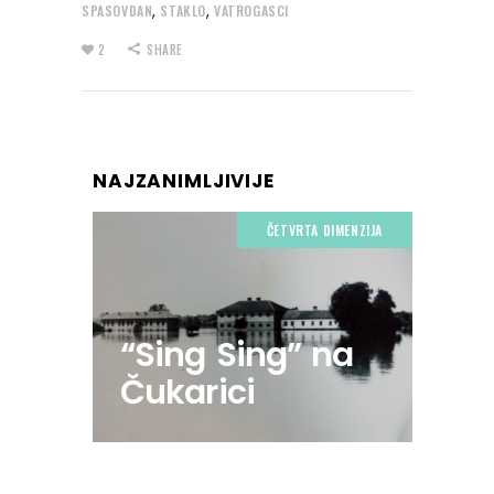
,
,
SPASOVDAN
STAKLO
VATROGASCI
2
SHARE
NAJZANIMLJIVIJE
ČETVRTA DIMENZIJA
“Sing Sing” na
Čukarici