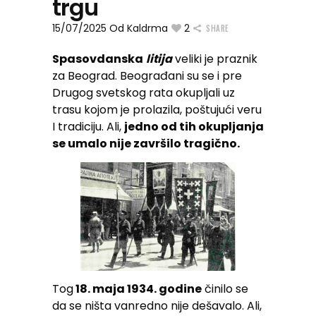
trgu
15/07/2025
Od
Kaldrma
2
SHARE
Spasovdanska
litija
veliki je praznik
za Beograd. Beograđani su se i pre
Drugog svetskog rata okupljali uz
trasu kojom je prolazila, poštujući veru
I tradiciju. Ali,
jedno od tih okupljanja
se umalo nije završilo tragično.
Tog
18. maja 1934. godine
činilo se
da se ništa vanredno nije dešavalo. Ali,