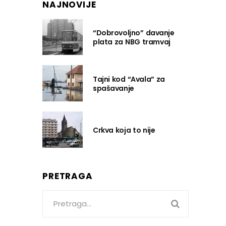
NAJNOVIJE
“Dobrovoljno” davanje
plata za NBG tramvaj
Tajni kod “Avala” za
spašavanje
Crkva koja to nije
PRETRAGA
Search
for: