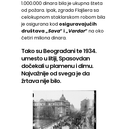
1.000.000 dinara bila je ukupna šteta
od požara. Ipak, zgrada Flajšera sa
celokupnom staklarskom robom bila
je osigurana kod
osiguravajućih
društava „
Sava
” i „
Vardar
”
na oko
četiri miliona dinara.
Tako su Beograđani te 1934.
umesto u litiji, Spasovdan
dočekali u plamenu i dimu.
Najvažnije od svega je da
žrtava nije bilo.