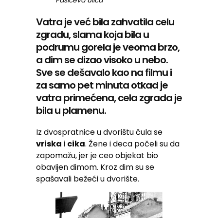
Pašićeva ulica
Vatra je već bila zahvatila celu
zgradu, slama koja bila u
podrumu gorela je veoma brzo,
a dim se dizao visoko u nebo.
Sve se dešavalo kao na filmu i
za samo pet minuta otkad je
vatra primećena, cela zgrada je
bila u plamenu.
Iz dvospratnice u dvorištu čula se
vriska
i
cika
. Žene i deca počeli su da
zapomažu, jer je ceo objekat bio
obavijen dimom. Kroz dim su se
spašavali bežeći u dvorište.