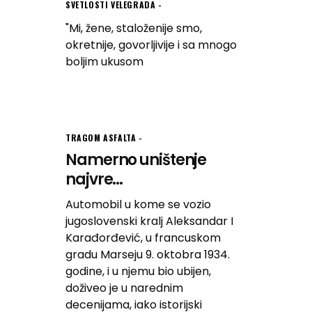
SVETLOSTI VELEGRADA
"Mi, žene, staloženije smo,
okretnije, govorljivije i sa mnogo
boljim ukusom
TRAGOM ASFALTA
Namerno uništenje
najvre...
Automobil u kome se vozio
jugoslovenski kralj Aleksandar I
Karađorđević, u francuskom
gradu Marseju 9. oktobra 1934.
godine, i u njemu bio ubijen,
doživeo je u narednim
decenijama, iako istorijski