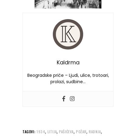
Kaldrma
Beogradske priče – Ljudi, ulice, trotoari,
prolazi, sudbine…
,
,
,
,
,
TAGOVI:
1934
LITIJA
PAŠIĆEVA
POŽAR
RADNJA