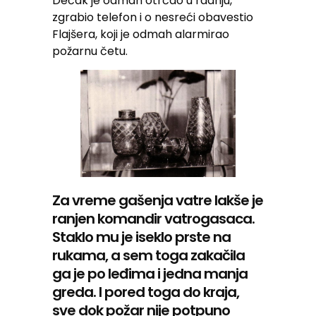
Dečak je odmah otrčao u radnju,
zgrabio telefon i o nesreći obavestio
Flajšera, koji je odmah alarmirao
požarnu četu.
Za vreme gašenja vatre lakše je
ranjen komandir vatrogasaca.
Staklo mu je iseklo prste na
rukama, a sem toga zakačila
ga je po leđima i jedna manja
greda. I pored toga do kraja,
sve dok požar nije potpuno