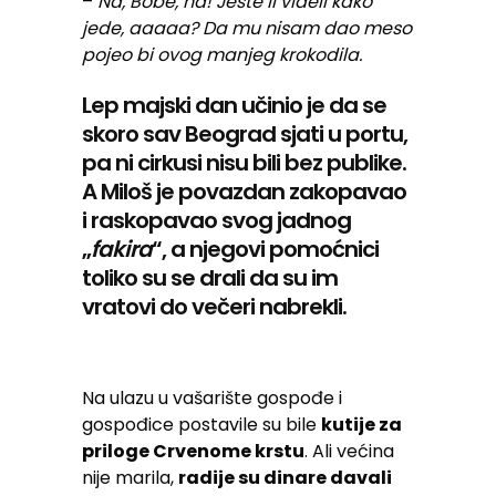
–
Na, Bobe, na! Jeste li videli kako
jede, aaaaa? Da mu nisam dao meso
pojeo bi ovog manjeg krokodila.
Lep majski dan učinio je da se
skoro sav Beograd sjati u portu,
pa ni cirkusi nisu bili bez publike.
A Miloš je povazdan zakopavao
i raskopavao svog jadnog
„
fakira
“, a njegovi pomoćnici
toliko su se drali da su im
vratovi do večeri nabrekli.
Na ulazu u vašarište gospođe i
gospođice postavile su bile
kutije za
priloge Crvenome krstu
. Ali većina
nije marila,
radije su dinare davali