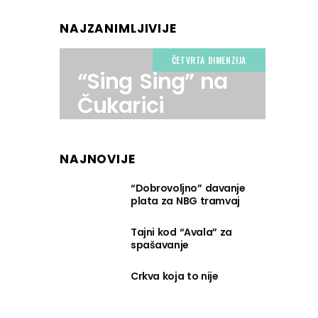
NAJZANIMLJIVIJE
ČETVRTA DIMENZIJA
“Sing Sing” na
Čukarici
NAJNOVIJE
“Dobrovoljno” davanje
plata za NBG tramvaj
Tajni kod “Avala” za
spašavanje
Crkva koja to nije