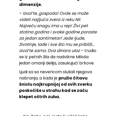
dimenzije.
–
Izvol’te, gospodo! Ovde se može
videti najljuća zvera iz reku Nil.
Najveću snagu ima u rep! Živi pet
stotina godina i svake godine poraste
za jedan santimetar! Jede ljude,
životinje, lađe i sve što mu se približi…
Izvol’te samo. Dva dinara ulaz
– trudio
se iz petnih žila da nadvikne Miloša
jedan omanji delija, zasukujući brkove.
Ljudi sa sa nevericom slušali njegova
nabranja, a kada je
pružio čitavu
šniclu najkrupnijoj od svih zverku
poskočiše u strahu kad se začu
klepet oštrih zuba.