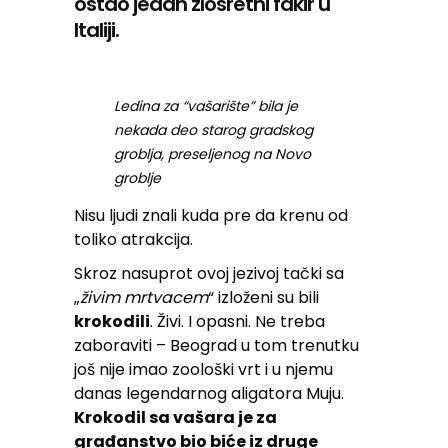
ostao jedan zlosretni fakir u
Italiji.
Ledina za “vašarište” bila je
nekada deo starog gradskog
groblja, preseljenog na Novo
groblje
Nisu ljudi znali kuda pre da krenu od
toliko atrakcija.
Skroz nasuprot ovoj jezivoj tački sa
„
živim mrtvacem
“ izloženi su bili
krokodili
. Živi. I opasni. Ne treba
zaboraviti – Beograd u tom trenutku
još nije imao zoološki vrt i u njemu
danas legendarnog aligatora Muju.
Krokodil sa vašara je za
građanstvo bio biće iz druge