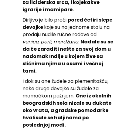
za liciderska srca, i kojekakve
igrarije i mamipare.
Dirljivo je bilo proći
pored četiri slepe
devojke
koje su na jednome stolu na
prodaju nudile ručne radove od
vunice, perli, merdžana
.
Nadale su se
da će zaraditi nešto za svoj dom u
nadomak Inđije u kojem žive sa
sličnima njima u osami i večnoj
tami.
I dok su one žudele za plemenitošću,
neke druge devojke su žudele za
momačkom pažnjom.
One iz okolnih
beogradskih sela nizale su dukate
oko vrata, a gradske pomodarke
hvalisale se haljinama po
poslednjoj modi.