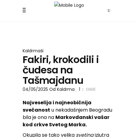
Kaldrmaši
Fakiri, krokodili i
čudesa na
Tašmajdanu
04/05/2025
Od
Kaldrma
1
SHARE
Najveselija i najneobičnija
svečanost
u nekadašnjem Beogradu
bila je ona na
Markovdanski vašar
kod crkve Svetog Marka.
Okupila se tako velika
svetina
izjutra