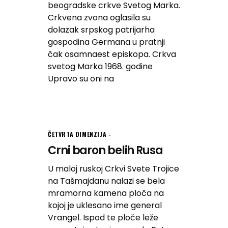
beogradske crkve Svetog Marka.
Crkvena zvona oglasila su
dolazak srpskog patrijarha
gospodina Germana u pratnji
čak osamnaest episkopa. Crkva
svetog Marka 1968. godine
Upravo su oni na
ČETVRTA DIMENZIJA
Crni baron belih Rusa
U maloj ruskoj Crkvi Svete Trojice
na Tašmajdanu nalazi se bela
mramorna kamena ploča na
kojoj je uklesano ime general
Vrangel. Ispod te ploče leže