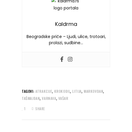
Kaldrma
Beogradske priče – Ljudi, ulice, trotoari,
prolazi, sudbine…
,
,
,
,
TAGOVI:
ATRAKCIJE
KROKODIL
LITIJA
MARKOVDAN
,
,
TAŠMAJDAN
VARNAVA
VAŠAR
1
SHARE