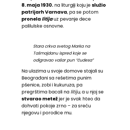
8. maja 1930.
na liturgiji koju je
služio
patrijarh Varnava
, pa se potom
pronela
litija
uz pevanje dece
palilulske osnovne.
Stara crkva svetog Marka na
Tašmajdanu ispred koje se
odigravao vašar pun “čudesa”
Na ulazima u svoje domove stajali su
Beograđani sa rešetima punim
pšenice, zobi i kukuruza, pa
pregrštima bacali na
litiju
, a u njoj se
stvarao metež
jer je svak hteo da
dohvati pokoje zrno – za sreću
njegovu i porodice mu.