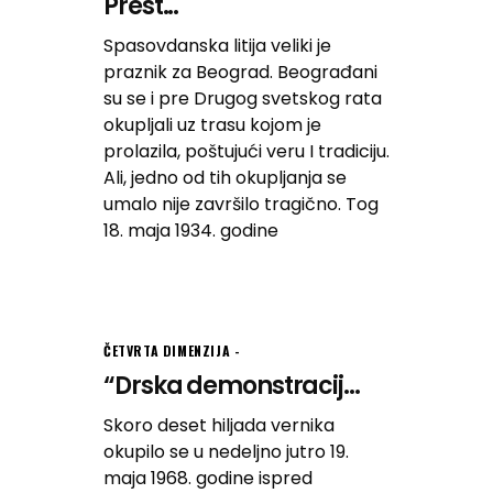
Prest...
Spasovdanska litija veliki je
praznik za Beograd. Beograđani
su se i pre Drugog svetskog rata
okupljali uz trasu kojom je
prolazila, poštujući veru I tradiciju.
Ali, jedno od tih okupljanja se
umalo nije završilo tragično. Tog
18. maja 1934. godine
ČETVRTA DIMENZIJA
“Drska demonstracij...
Skoro deset hiljada vernika
okupilo se u nedeljno jutro 19.
maja 1968. godine ispred