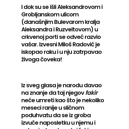
I dok su se išli Aleksandrovom i
Grobljanskom ulicom
(današnjim Bulevarom kralja
Aleksandra i Ruzveltovom) u
crkvenoj porti se odveć razvio
vašar. Izvesni Miloš Radović je
iskopao raku i u nju zatrpavao
živoga čoveka!
Iz sveg glasa je narodu davao
na znanje da taj njegov
fakir
neće umreti kao što je nekoliko
meseci ranije u sličnom
poduhvatu da se iz groba
izvuče naposletku u njemu i