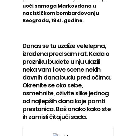
uoči samoga Markovdana u
nacističkom bombardovanju
Beograda, 1941. godine.
Danas se tu uzdiže velelepna,
izrađena pred sam rat. Kada o
prazniku budete u nju ulazili
neka vam i ove scene nekih
davnih dana budu pred očima.
Okrenite se oko sebe,
osmehnite, oživite slike jednog
od najlepših dana koje pamti
prestonica. Baš onako kako ste
ih zamisli čitajući sada.