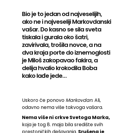
Bio je to jedan od najveselijih,
ako ne i najveseliji Markovdanski
vašar. Do kasno se sila sveta
tiskala i gurala oko šatri,
zavirivala, trošila novce, a na
dva kraja porte do iznemoglosti
je Miloš zakopavao fakira, a
delija hvalio krokodila Boba
kako lađe jede…
Uskoro će ponovo
Markovdan
. Ali,
odavno nema više takvoga vašara.
Nema više ni crkve Svetoga Marka,
koja je tog 8. maja bila središte svih
prestoničkih dešavanja.
Srušena je