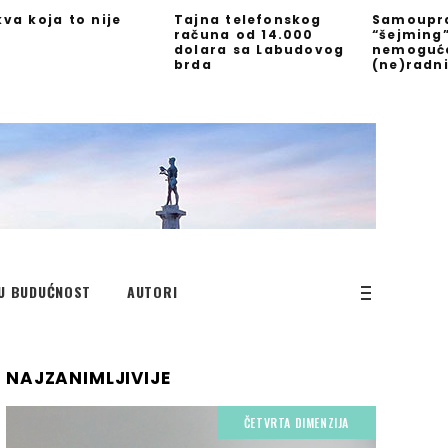
kva koja to nije
Tajna telefonskog
Samoupra
računa od 14.000
“šejming
dolara sa Labudovog
nemoguć
brda
(ne)radn
U BUDUĆNOST
AUTORI
NAJZANIMLJIVIJE
ČETVRTA DIMENZIJA