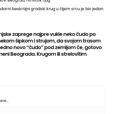
vi Beograd, na istok i jug.
arni beskrajni gradski krug u čijem srcu je bio jedan
konjske zaprege najpre vukle neko čudo po
nekom šipkom i strujom, da svojom trasom
edno novo “čudo” pod zemljom će, gotovo
meni Beograda. Krugom ili strelovitim
dbine…