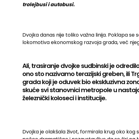
trolejbusi i autobusi.
Dvojka danas nije toliko važna linija. Poklapa s
lokomotiva ekonomskog razvoja grada, već njeg
Ali, trasiranje dvojke sudbinski je odredi
ono sto nazivamo terazijski greben, ili Tr
grada koji je oduvek bio ekskluzivna zona
skuće svi stanovnici metropole u nastajanj
železnički koloseci i institucije.
Dvojka je olakšala život, formirala krug oko kog 