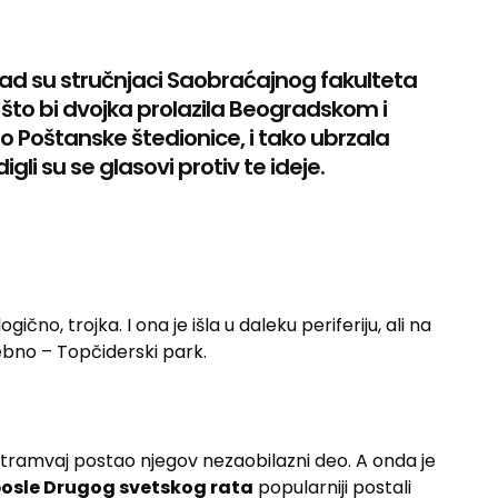
Kad su stručnjaci Saobraćajnog fakulteta
 što bi dvojka prolazila Beogradskom i
o Poštanske štedionice, i tako ubrzala
igli su se glasovi protiv te ideje.
gično, trojka. I ona je išla u daleku periferiju, ali na
sebno – Topčiderski park.
tramvaj postao njegov nezaobilazni deo. A onda je
osle Drugog svetskog rata
popularniji postali