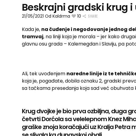
Beskrajni gradski krug 
21/05/2021
Od
Kaldrma
10
SHARE
Kada je,
na čuđenje i negodovanje jednog del
tramvaj
, na liniji koja je morala – jer kako dr
glavnu osu grada – Kalemegdan i Slaviju, pa pot
Ali, tek uvođenjem
naredne linije iz te tehnič
koja je, pogađate, dobila oznaku 2, gradski prev
sa tačkama presedanja koja sad već obuhvata
Krug dvojke je bio prva ozbiljna, duga gr
četvrti Dorćola sa velelepnom Knez Mihail
graške znoja koračajući uz Kralja Petr
se slivala ka dunavskoj obali.