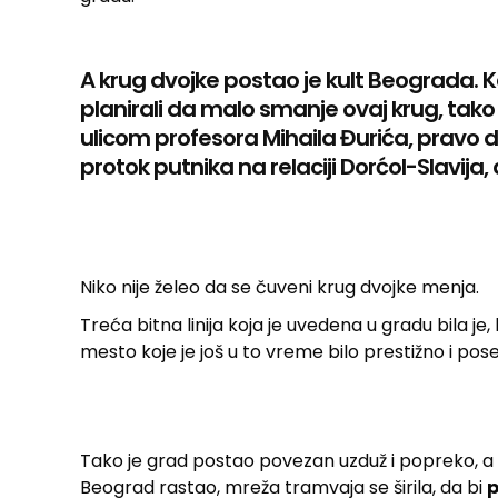
A krug dvojke postao je kult Beograda. 
planirali da malo smanje ovaj krug, tako
ulicom profesora Mihaila Đurića, pravo d
protok putnika na relaciji Dorćol-Slavija, d
Niko nije želeo da se čuveni krug dvojke menja.
Treća bitna linija koja je uvedena u gradu bila je, lo
mesto koje je još u to vreme bilo prestižno i po
Tako je grad postao povezan uzduž i popreko, a 
Beograd rastao, mreža tramvaja se širila, da bi
p