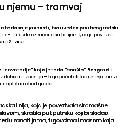
i u njemu – tramvaj
a tadašnje javnosti,
bio uveden prvi beogradski
ugačije – da bude označena sa brojem 1, on je povezao
om i Savinac.
ke “novotarije” koja je tada “snašla” Beograd
, i
oz dobija na značaju – to je početak formiranja mreže
 kompletan obod grada.
adska linija, koja je povezivala siromašne
ovom, skratila put putniku koji bi skidao
a među zanatlijama, trgovcima i masom koja