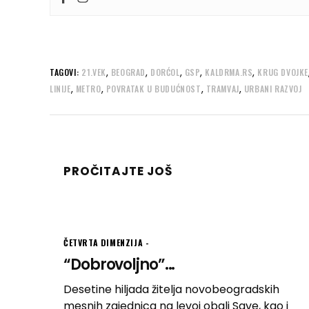
,
,
,
,
,
TAGOVI:
21.VEK
BEOGRAD
DORĆOL
GSP
KALDRMA.RS
KRUG DVOJKE
,
,
,
,
LINIJE
METRO
POVRATAK U BUDUĆNOST
TRAMVAJ
URBANI RAZVOJ
PROČITAJTE JOŠ
ČETVRTA DIMENZIJA
“Dobrovoljno”...
Desetine hiljada žitelja novobeogradskih
mesnih zajednica na levoj obali Save, kao i