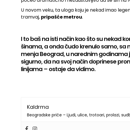
počeo dramatično i nezaustavljivo da se širi na No
U novom veku, ta uloga koju je nekad imao legend
tramvaj,
pripašće metrou
.
I to baš na isti način kao što su nekad 
šinama, a onda čudo krenulo samo, sa 
menja Beograd, u narednim godinama j
sigurno, da na svoj način doprinese pro
linijama – ostaje da vidimo.
Kaldrma
Beogradske priče – Ljudi, ulice, trotoari, prolazi, su