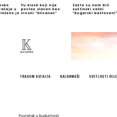
rsko
Yu kiosk koji nije
Zašto su nam bili
raćaja u
postao slavan kao
suštinski važni
loženo je
crveni “blizanac”
“bugarski baštovani
TRAGOM ASFALTA
KALDRMAŠI
SVETLOSTI VEL
Povratak u budućnost