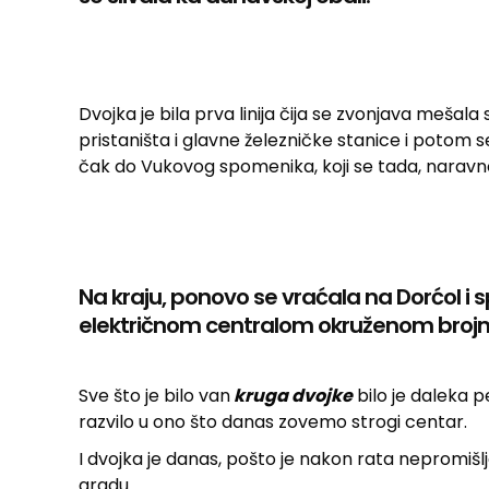
Dvojka je bila prva linija čija se zvonjava mešala
pristaništa i glavne železničke stanice i potom se
čak do Vukovog spomenika, koji se tada, naravno,
Na kraju, ponovo se vraćala na Dorćol i 
električnom centralom okruženom brojni
Sve što je bilo van
kruga dvojke
bilo je daleka p
razvilo u ono što danas zovemo strogi centar.
I dvojka je danas, pošto je nakon rata nepromišlje
gradu.