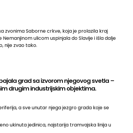
 sa zvonima Saborne crkve, koja je prolazila kraj
 Nemanjinom ulicom uspinjala do Slavije i išla dalje
 nije zvao tako.
spajala grad sa izvorom njegovog svetla –
m drugim industrijskim objektima.
eriferija, a sve unutar njega jezgro grada koje se
no ukinuta jedinica, najstarija tramvajska linija u