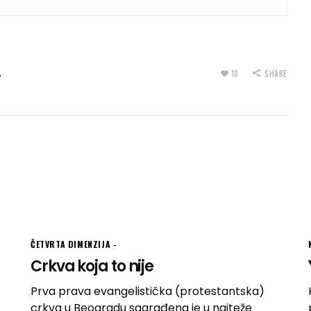
,
10
SHARE
ČETVRTA DIMENZIJA
Crkva koja to nije
Prva prava evangelistička (protestantska)
crkva u Beogradu sagrađena je u najteže