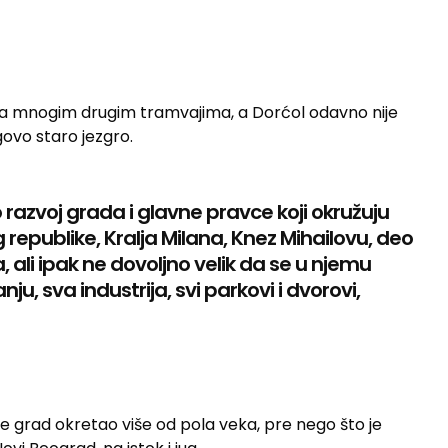
e sa mnogim drugim tramvajima, a Dorćol odavno nije
ovo staro jezgro.
lo razvoj grada i glavne pravce koji okružuju
g republike, Kralja Milana, Knez Mihailovu, deo
, ali ipak ne dovoljno velik da se u njemu
u, sva industrija, svi parkovi i dvorovi,
se grad okretao više od pola veka, pre nego što je