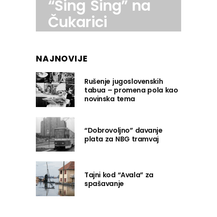
“Sing Sing” na
Čukarici
NAJNOVIJE
Rušenje jugoslovenskih
tabua – promena pola kao
novinska tema
“Dobrovoljno” davanje
plata za NBG tramvaj
Tajni kod “Avala” za
spašavanje