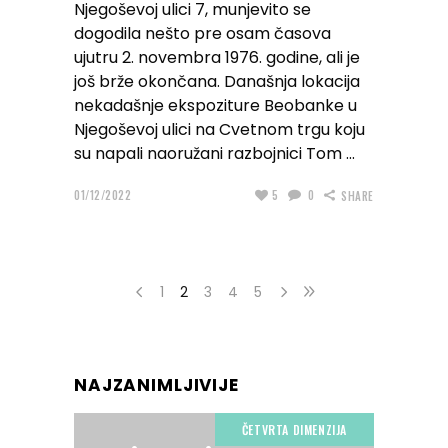
Njegoševoj ulici 7, munjevito se
dogodila nešto pre osam časova
ujutru 2. novembra 1976. godine, ali je
još brže okončana. Današnja lokacija
nekadašnje ekspoziture Beobanke u
Njegoševoj ulici na Cvetnom trgu koju
su napali naoružani razbojnici Tom
01/12/2022
5
0
SHARE
1
2
3
4
5
NAJZANIMLJIVIJE
ČETVRTA DIMENZIJA