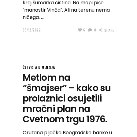
kraj šumarka čistina. Na mapi piše
"manastir Vinča". Ali na terenu nema
ničega.
05/12/2022
6
0
SHARE
ČETVRTA DIMENZIJA
Metlom na
“šmajser” – kako su
prolaznici osujetili
mračni plan na
Cvetnom trgu 1976.
Oružana pljačka Beogradske banke u