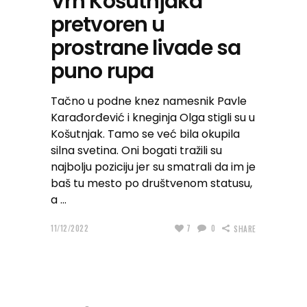
Vrh Košutnjaka
pretvoren u
prostrane livade sa
puno rupa
Tačno u podne knez namesnik Pavle
Karađorđević i kneginja Olga stigli su u
Košutnjak. Tamo se već bila okupila
silna svetina. Oni bogati tražili su
najbolju poziciju jer su smatrali da im je
baš tu mesto po društvenom statusu,
a
11/12/2022
7
0
SHARE