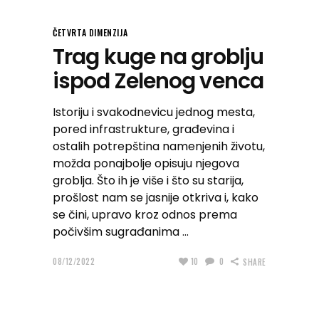
ČETVRTA DIMENZIJA
Trag kuge na groblju
ispod Zelenog venca
Istoriju i svakodnevicu jednog mesta,
pored infrastrukture, građevina i
ostalih potrepština namenjenih životu,
možda ponajbolje opisuju njegova
groblja. Što ih je više i što su starija,
prošlost nam se jasnije otkriva i, kako
se čini, upravo kroz odnos prema
počivšim sugrađanima
08/12/2022
10
0
SHARE