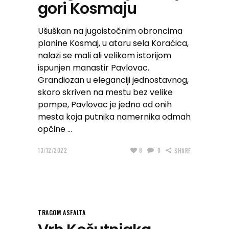
gori Kosmaju
Ušuškan na jugoistočnim obroncima
planine Kosmaj, u ataru sela Koraćica,
nalazi se mali ali velikom istorijom
ispunjen manastir Pavlovac.
Grandiozan u eleganciji jednostavnog,
skoro skriven na mestu bez velike
pompe, Pavlovac je jedno od onih
mesta koja putnika namernika odmah
opčine
13/12/2022
8
0
SHARE
TRAGOM ASFALTA