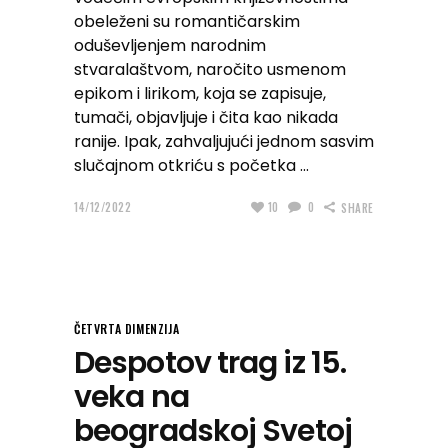
obeleženi su romantičarskim
oduševljenjem narodnim
stvaralaštvom, naročito usmenom
epikom i lirikom, koja se zapisuje,
tumači, objavljuje i čita kao nikada
ranije. Ipak, zahvaljujući jednom sasvim
slučajnom otkriću s početka
14/12/2022
10
0
SHARE
ČETVRTA DIMENZIJA
Despotov trag iz 15.
veka na
beogradskoj Svetoj