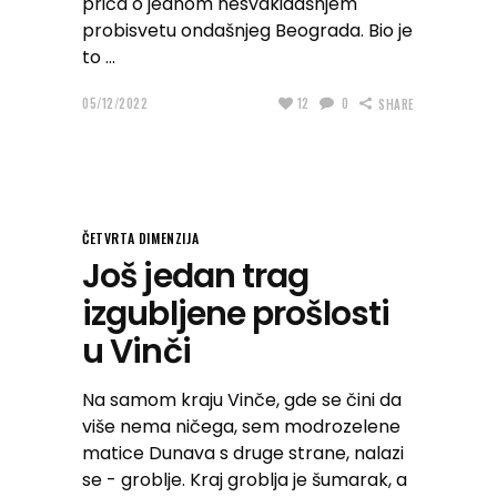
priča o jednom nesvakidašnjem
probisvetu ondašnjeg Beograda. Bio je
to
05/12/2022
12
0
SHARE
ČETVRTA DIMENZIJA
Još jedan trag
izgubljene prošlosti
u Vinči
Na samom kraju Vinče, gde se čini da
više nema ničega, sem modrozelene
matice Dunava s druge strane, nalazi
se - groblje. Kraj groblja je šumarak, a