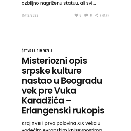
ozbiljno nagriženu statuu, ali svi
15/12/2022
6
0
SHARE
ČETVRTA DIMENZIJA
Misteriozni opis
srpske kulture
nastao u Beogradu
vek pre Vuka
Karadžića –
Erlangenski rukopis
Kraj XVIII i prva polovina XIX veka u
vodećim evropskim književnostima