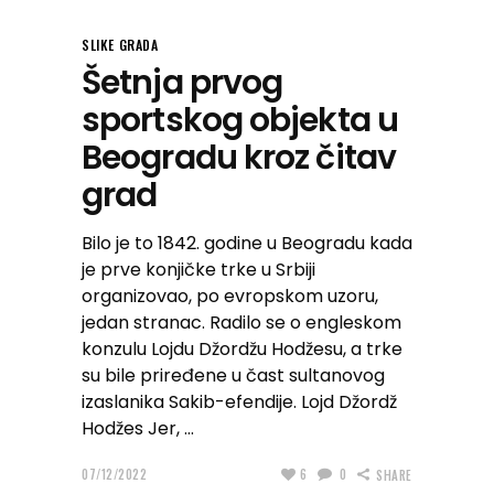
SLIKE GRADA
Šetnja prvog
sportskog objekta u
Beogradu kroz čitav
grad
Bilo je to 1842. godine u Beogradu kada
je prve konjičke trke u Srbiji
organizovao, po evropskom uzoru,
jedan stranac. Radilo se o engleskom
konzulu Lojdu Džordžu Hodžesu, a trke
su bile priređene u čast sultanovog
izaslanika Sakib-efendije. Lojd Džordž
Hodžes Jer,
07/12/2022
6
0
SHARE