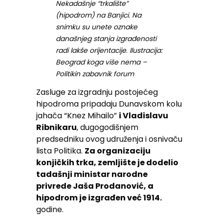
Nekadašnje “trkalište”
(hipodrom) na Banjici. Na
snimku su unete oznake
današnjeg stanja izgrađenosti
radi lakše orijentacije
.
Ilustracija:
Beograd koga više nema –
Politikin zabavnik forum
Zasluge za izgradnju postojećeg
hipodroma pripadaju Dunavskom kolu
jahača “Knez Mihailo”
i Vladislavu
Ribnikaru
, dugogodišnjem
predsedniku ovog udruženja i osnivaču
lista Politika.
Za organizaciju
konjičkih trka, zemljište je dodelio
tadašnji ministar narodne
privrede Jaša Prodanović, a
hipodrom je izgrađen već 1914.
godine.