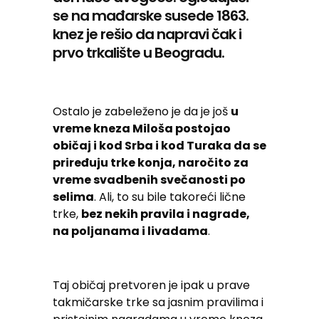
se na mađarske susede 1863.
knez je rešio da napravi čak i
prvo trkalište u Beogradu.
Ostalo je zabeleženo je da je još
u
vreme kneza Miloša postojao
običaj i kod Srba i kod Turaka da se
priređuju trke konja, naročito za
vreme svadbenih svečanosti po
selima
. Ali, to su bile takoreći lične
trke,
bez nekih pravila i nagrade,
na poljanama i livadama
.
Taj običaj pretvoren je ipak u prave
takmičarske trke sa jasnim pravilima i