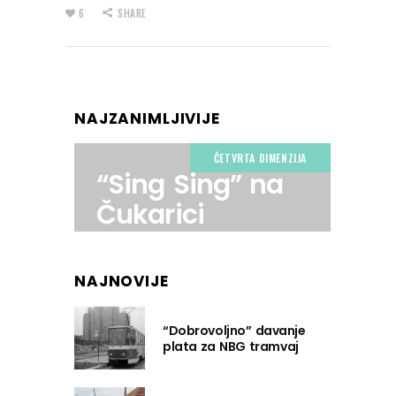
6
SHARE
NAJZANIMLJIVIJE
ČETVRTA DIMENZIJA
“Sing Sing” na
Čukarici
NAJNOVIJE
“Dobrovoljno” davanje
plata za NBG tramvaj