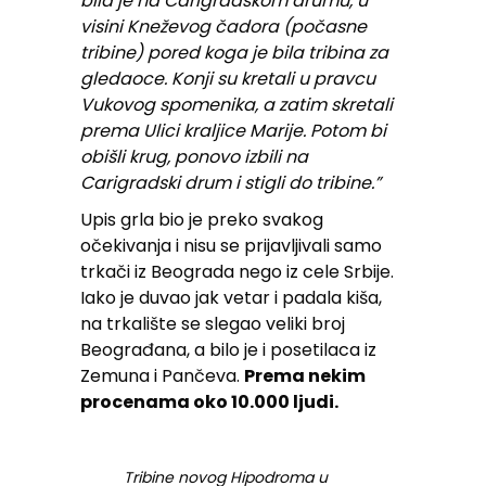
bila je na Carigradskom drumu, u
visini Kneževog čadora (počasne
tribine) pored koga je bila tribina za
gledaoce. Konji su kretali u pravcu
Vukovog spomenika, a zatim skretali
prema Ulici kraljice Marije. Potom bi
obišli krug, ponovo izbili na
Carigradski drum i stigli do tribine.”
Upis grla bio je preko svakog
očekivanja i nisu se prijavljivali samo
trkači iz Beograda nego iz cele Srbije.
Iako je duvao jak vetar i padala kiša,
na trkalište se slegao veliki broj
Beograđana, a bilo je i posetilaca iz
Zemuna i Pančeva.
Prema nekim
procenama oko 10.000 ljudi.
Tribine novog Hipodroma u