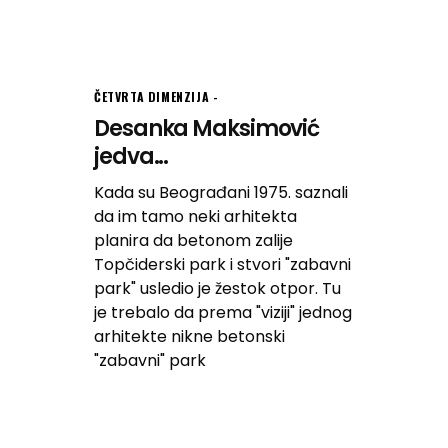
ČETVRTA DIMENZIJA
Desanka Maksimović
jedva...
Kada su Beograđani 1975. saznali
da im tamo neki arhitekta
planira da betonom zalije
Topčiderski park i stvori "zabavni
park" usledio je žestok otpor. Tu
je trebalo da prema "viziji" jednog
arhitekte nikne betonski
"zabavni" park