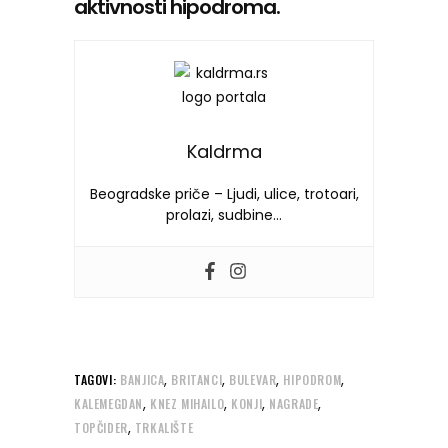
aktivnosti hipodroma.
Kaldrma
Beogradske priče – Ljudi, ulice, trotoari,
prolazi, sudbine…
,
,
,
,
TAGOVI:
BANJICA
BRITANCI
BULEVAR
HIPODROM
,
,
,
,
KALEMEGDAN
KNEZ MIHAILO
KONJI
NAGRADE
,
TOPČIDER
TRKALIŠTE