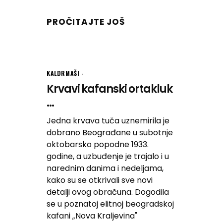
PROČITAJTE JOŠ
KALDRMAŠI
Krvavi kafanski ortakluk
...
Jedna krvava tuča uznemirila je
dobrano Beograđane u subotnje
oktobarsko popodne 1933.
godine, a uzbuđenje je trajalo i u
narednim danima i nedeljama,
kako su se otkrivali sve novi
detalji ovog obračuna. Dogodila
se u poznatoj elitnoj beogradskoj
kafani „Nova Kraljevina"