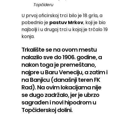
Topčideru
U prvoj oficirskoj trci bilo je 18 grla, a
pobednio je
pastuv Mrkov
, koji je bio
najbolji i u drugoj trci u kojoj je trčalo 19
konja.
Trkalište se na ovom mestu
nalazilo sve do 1906. godine, a
nakon toga je premeštano,
najpre u Baru Veneciju, a zatim i
na Banjicu (današnji teren FK
Rad). Na ovim lokacijama nije
se dugo zadržalo, jer je ubrzo
sagrađen i novi hipodrom u
Topčiderskoj dolini.