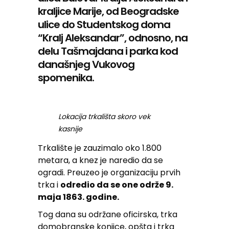
kraljice Marije, od Beogradske
ulice do Studentskog doma
“Kralj Aleksandar”, odnosno, na
delu Tašmajdana i parka kod
današnjeg Vukovog
spomenika.
Lokacija trkališta skoro vek
kasnije
Trkalište je zauzimalo oko 1.800
metara, a knez je naredio da se
ogradi. Preuzeo je organizaciju prvih
trka i
odredio da se one održe 9.
maja 1863. godine.
Tog dana su održane oficirska, trka
domobranske konjice, opšta i trka