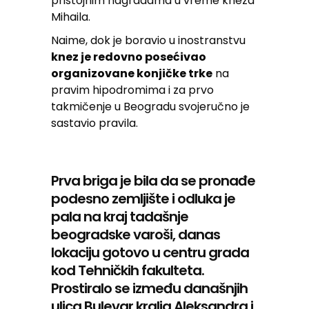
pristojnim nagradama u vreme kneza
Mihaila.
Naime, dok je boravio u inostranstvu
knez je redovno posećivao
organizovane konjičke trke
na
pravim hipodromima i za prvo
takmičenje u Beogradu svojeručno je
sastavio pravila.
Prva briga je bila da se pronađe
podesno zemljište i odluka je
pala na kraj tadašnje
beogradske varoši, danas
lokaciju gotovo u centru grada
kod Tehničkih fakulteta.
Prostiralo se između današnjih
ulica Bulevar kralja Aleksandra i