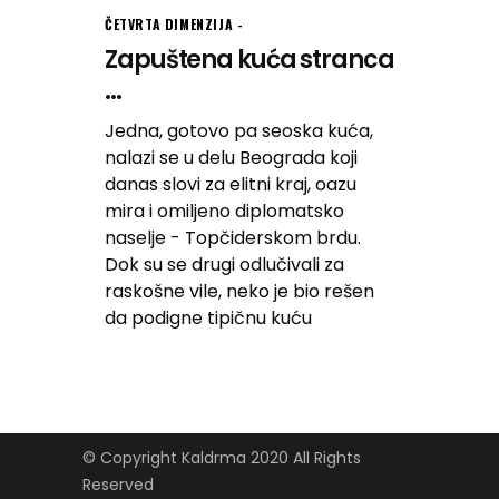
ČETVRTA DIMENZIJA
Zapuštena kuća stranca
...
Jedna, gotovo pa seoska kuća,
nalazi se u delu Beograda koji
danas slovi za elitni kraj, oazu
mira i omiljeno diplomatsko
naselje - Topčiderskom brdu.
Dok su se drugi odlučivali za
raskošne vile, neko je bio rešen
da podigne tipičnu kuću
© Copyright Kaldrma 2020 All Rights
Reserved