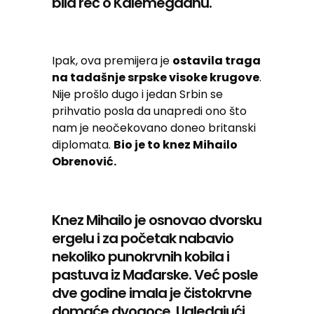
bila reč o Kalemegdanu.
Ipak, ova premijera je
ostavila traga
na tadašnje srpske visoke krugove
.
Nije prošlo dugo i jedan Srbin se
prihvatio posla da unapredi ono što
nam je neočekovano doneo britanski
diplomata.
Bio je to knez Mihailo
Obrenović.
Knez Mihailo je osnovao dvorsku
ergelu i za početak nabavio
nekoliko punokrvnih kobila i
pastuva iz Mađarske. Već posle
dve godine imala je čistokrvne
domaće dvogoce. Ugledajući