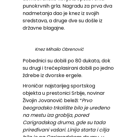
punokrvnih grla. Nagradu za prva dva
nadmetanja dao je knez iz svojih
sredstava, a druge dve su došle iz
državne blagajne.
Knez Mihailo
Obrenović
Pobednici su dobili po 80 dukata, dok
su drugi i trećeplasirani dobili po jedno
ždrebe iz dvorske ergele.
Hroničar najstarijeg sportskog
objekta u prestonici Srbije, novinar
Živojin Jovanović beleži: “
Prvo
beogradsko trkalište bilo je uređeno
na mestu iza groblja, pored
Carigradskog druma, gde su tada
priređivani vašari. Linija starta i cilja