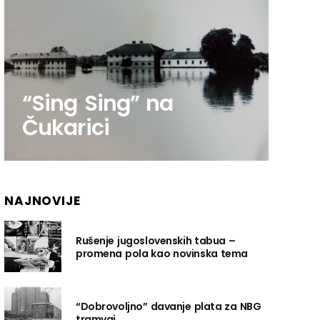
“Sing Sing” na
Čukarici
NAJNOVIJE
Rušenje jugoslovenskih tabua –
promena pola kao novinska tema
“Dobrovoljno” davanje plata za NBG
tramvaj