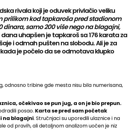
ka rivala koji je oduvek privlačio veliku
m prilikom kod tapkaroša pred stadionom
 dinara, samo 200 više nego na blagajni,
g dana uhapšen je tapkaroš sa 176 karata za
ršaje i odmah pušten na slobodu. Ali je za
 kada je počelo da se odmotava klupko
ug, odnosno tribine gde mesta nisu bila numerisana,
znica, očekivao se pun jug, a on je bio prepun.
 odradili posao.
Karta se pred sam početak
i na blagajni
. Stručnjaci su uporedili ulaznice i na
le od pravih, ali detaljnom analizom uočen je niz