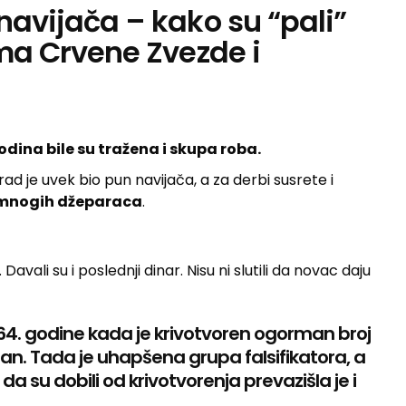
navijača – kako su “pali”
ima Crvene Zvezde i
dina bile su tražena i skupa roba.
ad je uvek bio pun navijača, a za derbi susrete i
d mnogih džeparaca
.
 Davali su i poslednji dinar. Nisu ni slutili da novac daju
 1964. godine kada je krivotvoren ogorman broj
an. Tada je uhapšena grupa falsifikatora, a
da su dobili od krivotvorenja prevazišla je i