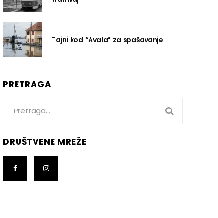
Tajni kod “Avala” za spašavanje
PRETRAGA
Search
for:
DRUŠTVENE MREŽE