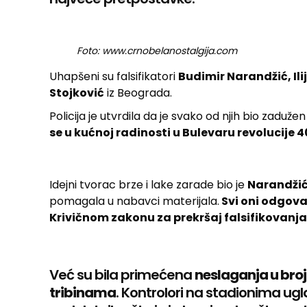
Foto: www.crnobelanostalgija.com
Uhapšeni su falsifikatori
Budimir Narandžić, Ili
Stojković
iz Beograda.
Policija je utvrdila da je svako od njih bio zaduž
se u kućnoj radinosti u Bulevaru revolucije 
Idejni tvorac brze i lake zarade bio je
Narandži
pomagala u nabavci materijala.
Svi oni odgova
Krivičnom zakonu za prekršaj falsifikovanja 
Već su bila primećena
neslaganja u broj
tribinama
. Kontrolori na stadionima ug