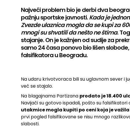
Najveći problem bio je derbi dva beograds
pažnju sportske javnosti.
Kada je jedno
Zvezde ulaznica mogla da se kupi za 600
mnogi su shvatili da nešto ne štima
. To
stajanje. On je kažnjen od sudije za prek
samo 24 časa ponovo bio lišen slobode,
falsifikatora u Beogradu.
Na udaru krivotvoraca bili su uglavnom sever i j
već se stajalo.
Na blagajnama Partizana
prodato je 18.400 ula
Navijači su gotovo ispadali, pošto su falsifikatori
utakmice mogla kupiti po ceni koja je važila 
prvi pogled falsifikovane se nisu mnogo razlikova
slabosti.