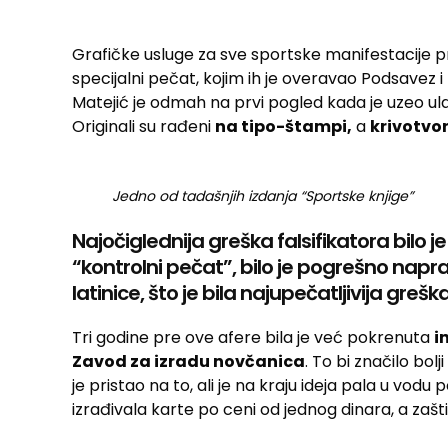
Grafičke usluge za sve sportske manifestacije p
specijalni pečat, kojim ih je overavao Podsavez
Matejić je odmah na prvi pogled kada je uzeo ula
Originali su rađeni
na tipo-štampi,
a
krivotvor
Jedno od tadašnjih izdanja “Sportske knjige”
Najočiglednija greška falsifikatora bilo 
“kontrolni pečat”, bilo je pogrešno naprav
latinice, što je bila najupečatljivija greška
Tri godine pre ove afere bila je već pokrenuta
i
Zavod za izradu novčanica
. To bi značilo bol
je pristao na to, ali je na kraju ideja pala u vodu 
izrađivala karte po ceni od jednog dinara, a zašti