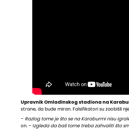
Upravnik Omladinskog stadiona na Karabur
strane, da bude miran. Falsifikatori su zaobišli n
–
Razlog tome je što se na Karaburmi nisu igra
on. – I
zgleda da baš tome treba zahvaliti što smo