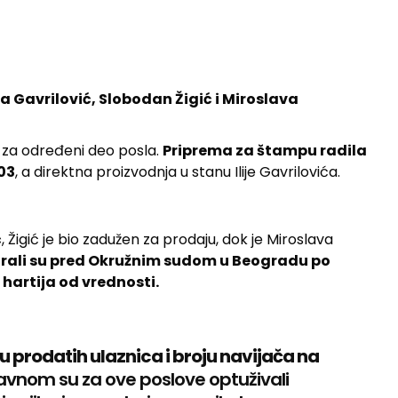
ja Gavrilović, Slobodan Žigić i Miroslava
en za određeni deo posla.
Priprema za štampu radila
403
, a direktna proizvodnja u stanu Ilije Gavrilovića.
ć
, Žigić je bio zadužen za prodaju, dok je Miroslava
rali su pred Okružnim sudom u Beogradu po
hartija od vrednosti.
u prodatih ulaznica i broju navijača na
lavnom su za ove poslove optuživali