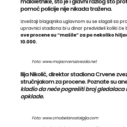
maloletnike, što je i glavni razlog što p
pomoć policije nije nikada tražena.
Izveštaji blagajnika uglavnom su se slagali sa 
upravnici stadiona bi u dinar predvideli koliki ć
ove procene su “mašile” za po nekoliko hilja
10.000.
Foto: www.mojacrvenazvezda.net
Ilija Nikolić, direktor stadiona Crvene z
stručnjakom za procene. Poznate su ane
kladio da neće pogrešiti broj gledalaca n
opklade.
Foto: www.crnobelanostalgija.com