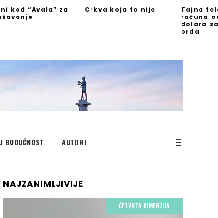
jni kod “Avala” za
Crkva koja to nije
Tajna te
ašavanje
računa o
dolara s
brda
U BUDUĆNOST
AUTORI
NAJZANIMLJIVIJE
ČETVRTA DIMENZIJA