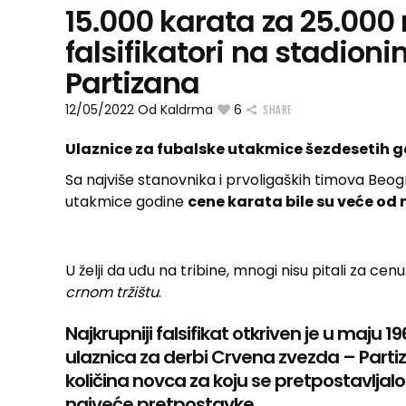
15.000 karata za 25.000 
falsifikatori na stadion
Partizana
12/05/2022
Od
Kaldrma
6
SHARE
Ulaznice za fubalske utakmice šezdesetih go
Sa najviše stanovnika i prvoligaških timova Beogr
utakmice godine
cene karata bile su veće o
U želji da uđu na tribine, mnogi nisu pitali za cenu.
crnom tržištu
.
Najkrupniji falsifikat otkriven je u maju
ulaznica za derbi Crvena zvezda – Partiz
količina novca za koju se pretpostavljalo 
najveće pretpostavke.