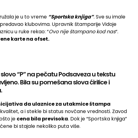
ružala je u to vreme
“Sportska knjiga”
. Sve su imale
 i predavao klubovima. Upravnik štamparije Vidoje
znicu u ruke rekao: “
Ovo nije štampano kod nas
“.
ene karte na ofset.
je slovo “P” na pečatu Podsaveza u tekstu
ljeno. Bila su pomešana slova ćirilice i
.
nicijativa da ulaznice za utakmice štampa
ji kvalitet, a i stekle bi status novčane vrednosti. Zavod
pošto je
cena bila previsoka
. Dok je “Sportska knjiga”
ćene bi stajale nekoliko puta više.