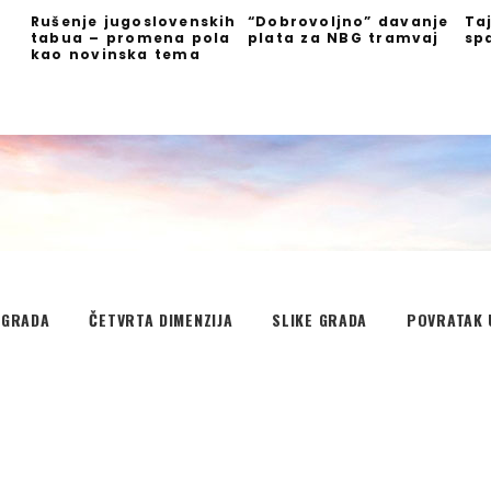
Rušenje jugoslovenskih
“Dobrovoljno” davanje
Ta
tabua – promena pola
plata za NBG tramvaj
sp
kao novinska tema
EGRADA
ČETVRTA DIMENZIJA
SLIKE GRADA
POVRATAK 