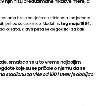
rotiv njih nisu preduzimane nikakve mere, a
procenama broja navijača na tribinama i ne jednom
e biti prihod sa utakmice. Međutim,
tog maja 1964.
da karata, a dva puta se dogodilo i za čak
vezde, smatrao se u to vreme najboljim
gdote koje su se pričale o njemu da se
a stadionu za više od 100 i uvek je dobijao