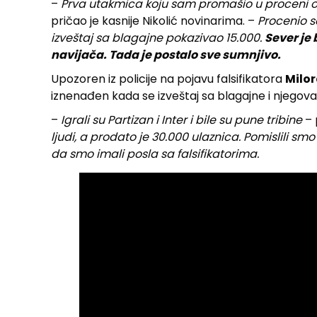
–
Prva utakmica koju sam promašio u proceni od
pričao je kasnije Nikolić novinarima. –
Procenio s
izveštaj sa blagajne pokazivao 15.000.
Sever je
navijača. Tada je postalo sve sumnjivo.
Upozoren iz policije na pojavu falsifikatora
Milor
iznenađen kada se izveštaj sa blagajne i njegova 
–
Igrali su Partizan i Inter i bile su pune tribine
– 
ljudi, a prodato je 30.000 ulaznica. Pomislili smo
da smo imali posla sa falsifikatorima.