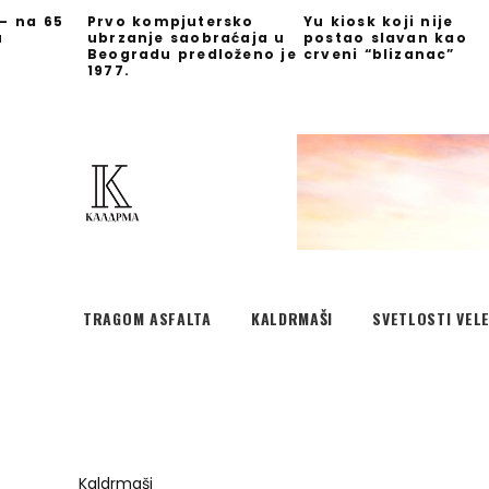
 – na 65
Prvo kompjutersko
Yu kiosk koji nije
u
ubrzanje saobraćaja u
postao slavan kao
Beogradu predloženo je
crveni “blizanac”
1977.
TRAGOM ASFALTA
KALDRMAŠI
SVETLOSTI VEL
Kaldrmaši