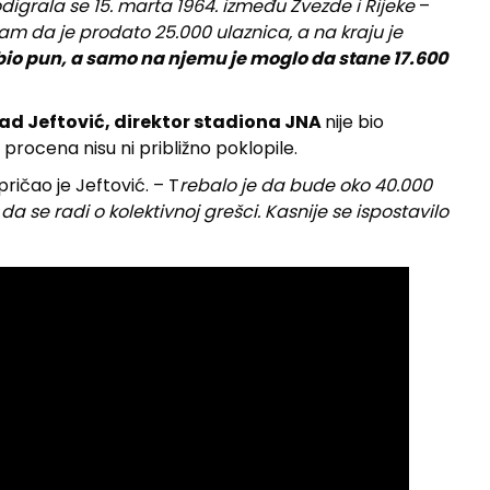
igrala se 15. marta 1964. između Zvezde i Rijeke
–
am da je prodato 25.000 ulaznica, a na kraju je
 bio pun, a samo na njemu je moglo da stane 17.600
ad Jeftović, direktor stadiona JNA
nije bio
procena nisu ni približno poklopile.
pričao je Jeftović. – T
rebalo je da bude oko 40.000
 da se radi o kolektivnoj grešci. Kasnije se ispostavilo