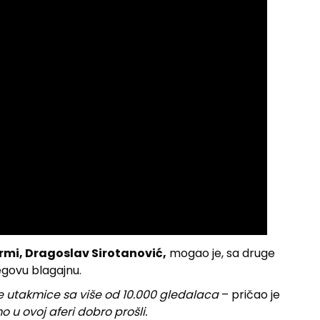
mi, Dragoslav Sirotanović,
mogao je, sa druge
jegovu blagajnu.
le utakmice sa više od 10.000 gledalaca
– pričao je
 u ovoj aferi dobro prošli.