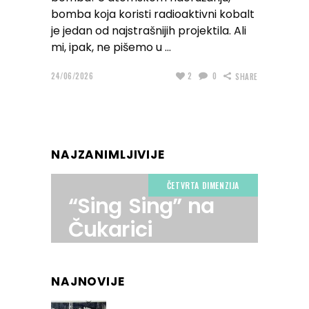
bomba koja koristi radioaktivni kobalt
je jedan od najstrašnijih projektila. Ali
mi, ipak, ne pišemo u
24/06/2026
2
0
SHARE
NAJZANIMLJIVIJE
ČETVRTA DIMENZIJA
“Sing Sing” na
Čukarici
NAJNOVIJE