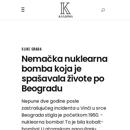
SLIKE GRADA
Nemačka nuklearna
bomba koja je
spašavala živote po
Beogradu
Nepune dve godine posle
zastrašujućeg incidenta u Vinči u srce
Beograda stigla je početkom 1960. -
nuklearna bomba! To je bila kobalt-
bomba! U atomskom naoružanju,