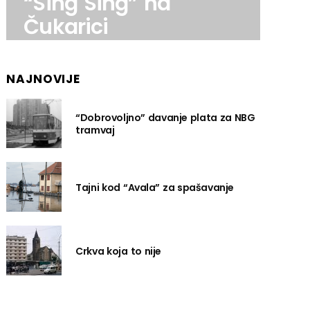
“Sing Sing” na
Čukarici
NAJNOVIJE
“Dobrovoljno” davanje plata za NBG
tramvaj
Tajni kod “Avala” za spašavanje
Crkva koja to nije