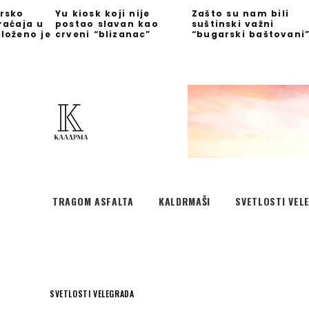
rsko
Yu kiosk koji nije
Zašto su nam bili
raćaja u
postao slavan kao
suštinski važni
loženo je
crveni “blizanac”
“bugarski baštovani
TRAGOM ASFALTA
KALDRMAŠI
SVETLOSTI VEL
SVETLOSTI VELEGRADA