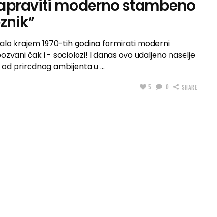
napraviti moderno stambeno
znik”
alo krajem 1970-tih godina formirati moderni
 pozvani čak i - sociolozi! I danas ovo udaljeno naselje
a od prirodnog ambijenta u
5
0
SHARE