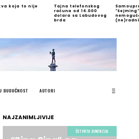
kva koja to nije
Tajna telefonskog
Samoupra
računa od 14.000
“šejming
dolara sa Labudovog
nemoguć
brda
(ne)radn
U BUDUĆNOST
AUTORI
NAJZANIMLJIVIJE
ČETVRTA DIMENZIJA