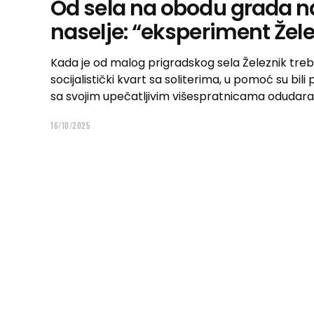
Od sela na obodu grada 
naselje: “eksperiment Žele
Kada je od malog prigradskog sela Železnik treb
socijalistički kvart sa soliterima, u pomoć su bili
sa svojim upečatljivim višespratnicama odudar
16/10/2025