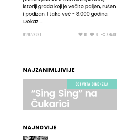
istoriji grada koji je večito paljen, rušen
i podizan. I tako već - 8.000 godina.
Dokaz
01/07/2021
18
0
SHARE
NAJZANIMLJIVIJE
ČETVRTA DIMENZIJA
“Sing Sing” na
Čukarici
NAJNOVIJE