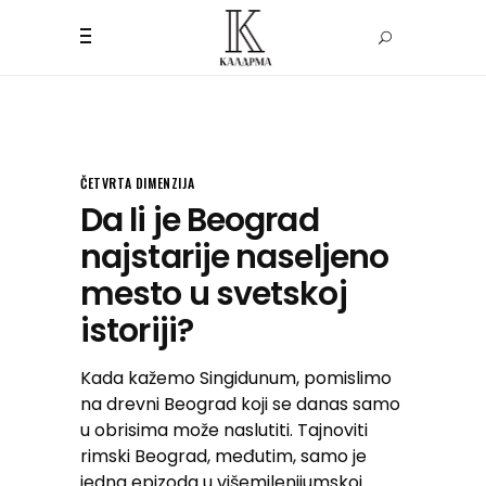
ČETVRTA DIMENZIJA
Da li je Beograd
najstarije naseljeno
mesto u svetskoj
istoriji?
Kada kažemo Singidunum, pomislimo
na drevni Beograd koji se danas samo
u obrisima može naslutiti. Tajnoviti
rimski Beograd, međutim, samo je
jedna epizoda u višemilenijumskoj