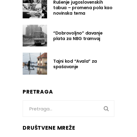
Rušenje jugoslovenskih
tabua – promena pola kao
novinska tema
“Dobrovoljno” davanje
plata za NBG tramvaj
Tajni kod “Avala” za
spašavanje
PRETRAGA
Search
for:
DRUŠTVENE MREŽE