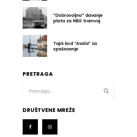
“Dobrovoljno” davanje
plata za NBG tramvaj
Tajni kod “Avala” za
spašavanje
PRETRAGA
Search
for:
DRUŠTVENE MREŽE