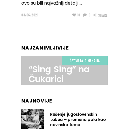
ovo su bili najvažniji detalji
03/06/2021
10
0
SHARE
NAJZANIMLJIVIJE
ČETVRTA DIMENZIJA
“Sing Sing” na
Čukarici
NAJNOVIJE
Rušenje jugoslovenskih
tabua – promena pola kao
novinska tema